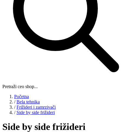
Pretraži ceo shop...
Početna
/
Bela tehnika
/
Frižideri i zamrzivači
/
Side by side frižideri
Side by side frižideri