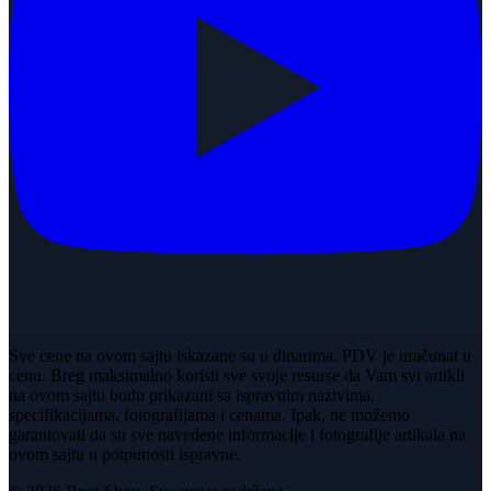
Sve cene na ovom sajtu iskazane su u dinarima. PDV je uračunat u
cenu. Breg maksimalno koristi sve svoje resurse da Vam svi artikli
na ovom sajtu budu prikazani sa ispravnim nazivima,
specifikacijama, fotografijama i cenama. Ipak, ne možemo
garantovati da su sve navedene informacije i fotografije artikala na
ovom sajtu u potpunosti ispravne.