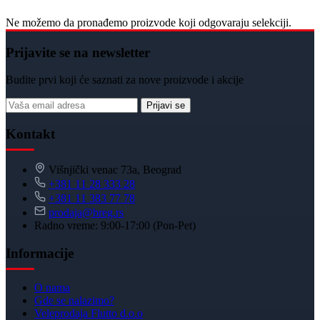
Ne možemo da pronađemo proizvode koji odgovaraju selekciji.
Prijavite se na newsletter
Budite prvi koji će saznati za nove proizvode i akcije
Prijavi se
Kontakt
Višnjički venac 73a, Beograd
+381 11 28 333 28
+381 11 383 77 78
prodaja@breg.rs
Radno vreme: 9:00-17:00 (Pon-Pet)
Informacije
O nama
Gde se nalazimo?
Veleprodaja Flutto d.o.o