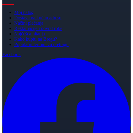
Moj nalog
Dostava na kućnu adresu
Načini plaćanja
Reklamacije i povrat robe
Najčešća pitanja
Kako kupiti na Bregu?
Popularni termini za pretragu
Facebook