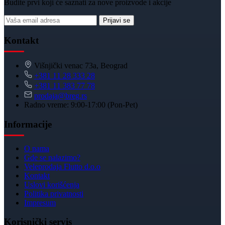
Budite prvi koji će saznati za nove proizvode i akcije
Prijavi se
Kontakt
Višnjički venac 73a, Beograd
+381 11 28 333 28
+381 11 383 77 78
prodaja@breg.rs
Radno vreme: 9:00-17:00 (Pon-Pet)
Informacije
O nama
Gde se nalazimo?
Veleprodaja Flutto d.o.o
Kontakt
Uslovi korišćenja
Politika privatnosti
Impresum
Korisnički servis