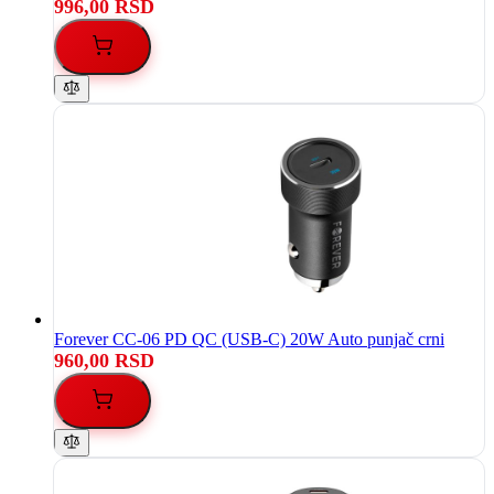
996,00 RSD
Forever CC-06 PD QC (USB-C) 20W Auto punjač crni
960,00 RSD