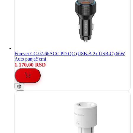
Forever CC-07-66ACC PD QC (USB-A 2x USB-C) 66W
Auto punjač crni
1.170,00 RSD