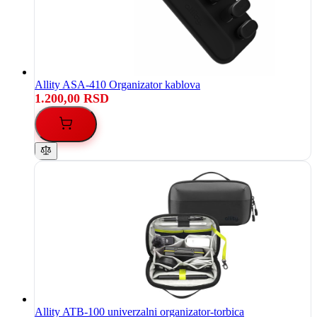
Allity ASA-410 Organizator kablova
1.200,00 RSD
Allity ATB-100 univerzalni organizator-torbica