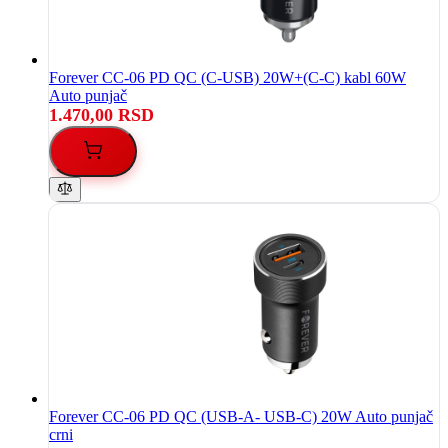
Forever CC-06 PD QC (C-USB) 20W+(C-C) kabl 60W
Auto punjač
1.470,00 RSD
Forever CC-06 PD QC (USB-A- USB-C) 20W Auto punjač
crni