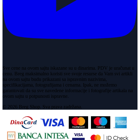
Sve cene na ovom sajtu iskazane su u dinarima. PDV je uračunat u
cenu. Breg maksimalno koristi sve svoje resurse da Vam svi artikli
na ovom sajtu budu prikazani sa ispravnim nazivima,
specifikacijama, fotografijama i cenama. Ipak, ne možemo
garantovati da su sve navedene informacije i fotografije artikala na
ovom sajtu u potpunosti ispravne.
© 2026 Breg Shop. Sva prava zadržana.