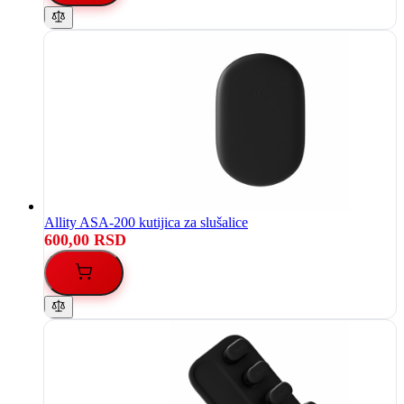
Allity ASA-200 kutijica za slušalice
600,00 RSD