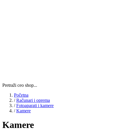
Pretraži ceo shop...
Početna
/
Računari i oprema
/
Fotoaparati i kamere
/
Kamere
Kamere