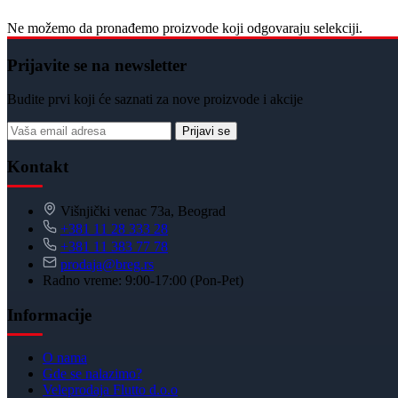
Ne možemo da pronađemo proizvode koji odgovaraju selekciji.
Prijavite se na newsletter
Budite prvi koji će saznati za nove proizvode i akcije
Prijavi se
Kontakt
Višnjički venac 73a, Beograd
+381 11 28 333 28
+381 11 383 77 78
prodaja@breg.rs
Radno vreme: 9:00-17:00 (Pon-Pet)
Informacije
O nama
Gde se nalazimo?
Veleprodaja Flutto d.o.o