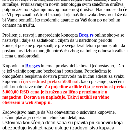
sutrašnje. Približavanjem novih tehnologija svim staležima društva,
potpomažemo izgradnju novog modernog društva. Nadamo se da će
te Vi prepoznati naš trud i znanje koje naš tim svakodenvno ulaže da
bi Vama ponudili što modernije aparate za Vaš dom po najboljim
cenama na tržištu.
Proširenje, razvoj i unapređenje koncepta
Breg.rs
online shop-a se
nastavlja i dalje sa zadatkom i ciljem da u narednom periodu
koncept postane prepoznatljiv pre svega kvalitetom ponude, ali i da
postane prvi izbor mnogih potrošača zbog najboljeg odnosa kvaliteta
i cena u maloprodaji.
Kupovina u
Breg.rs
internet prodavnici je brza i jednostavno, i što
je još važnije potpuno bezbedna i pouzdana. Potrošačima je
omogućena besplatna dostava proizvoda na kućnu adresu za svaku
kupovinu
čija vrednost prelazi 5000 rsd
, kao i plaćanje pozećem
prilikom dostave robe.
Za pojedine artikle čija je vrednost preko
5.000,00 RSD cena je izražena za lično preuzimanje u
magacinu. Dostava se naplaćuje. Takvi artikli su vidno
obeleženi u web shopp-u.
Zadovoljstvo nam je da Vas obavestimo o uslovima kupovine,
načinu plaćanja i ostalim tehničkim detaljima.
Uslovima korišćenja definisana su pravila pri kupovini koja
obezbeđuju kvalitet naše usluge i zadovoljstvo kupaca.