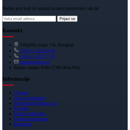
Budite prvi koji će saznati za nove proizvode i akcije
Prijavi se
Kontakt
Višnjički venac 73a, Beograd
+381 11 28 333 28
+381 11 383 77 78
prodaja@breg.rs
Radno vreme: 9:00-17:00 (Pon-Pet)
Informacije
O nama
Gde se nalazimo?
Veleprodaja Flutto d.o.o
Kontakt
Uslovi korišćenja
Politika privatnosti
Impresum