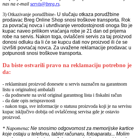
nas na e-mail
servis@breg.rs
.
3) Otkazivanje porudžbine-
U slučaju otkaza porudžbine
prodavac Breg Online Shop snosi troškove transporta. Rok
za povraćaj novca i utvrđivanje verodostojnosti onoga što je
kupac naveo prilikom vraćanja robe je 21 dan od prijema
robe na servis. Nakon toga, ovlašćeni servis za taj proizvod
donosi odluku da li će se kupcu dati nov proizvod ili će se
izvršiti povraćaj novca. Za uvažene reklamacije prodavac u
potpunosti snosi troškove transporta.
Da biste ostvarili pravo na reklamaciju potrebno je
da:
- reklamirani proizvod donesete u servis naznačen na garantnom
listu u originalnoj ambalaži
- da podnesete na uvid original garantnog lista i fiskalni račun
- da date opis neispravnosti
- nakon toga, sve informacije o statusu proizvoda koji je na servisu
kupac isključivo dobija od ovlašćenog servisa gde je ostavio
proizvod.
* Napomena
:
Ne snosimo odgovornost za memorijske kartice
koje ostaju u telefonu, tablet računaru, fotoaparatu... Molim