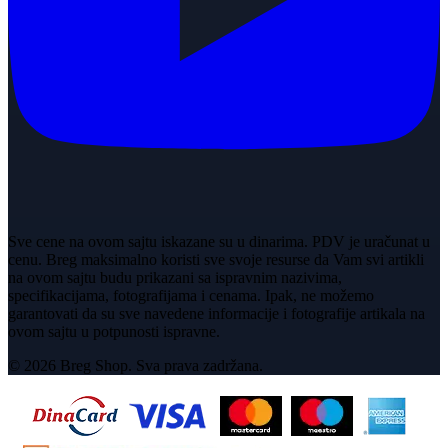
Sve cene na ovom sajtu iskazane su u dinarima. PDV je uračunat u
cenu. Breg maksimalno koristi sve svoje resurse da Vam svi artikli
na ovom sajtu budu prikazani sa ispravnim nazivima,
specifikacijama, fotografijama i cenama. Ipak, ne možemo
garantovati da su sve navedene informacije i fotografije artikala na
ovom sajtu u potpunosti ispravne.
© 2026 Breg Shop. Sva prava zadržana.