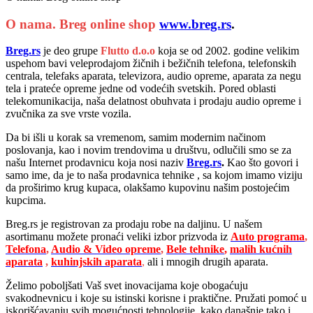
O nama. Breg online shop
www.breg.rs
.
Breg.rs
je deo grupe
Flutto d.o.o
koja se od 2002. godine velikim
uspehom bavi veleprodajom žičnih i bežičnih telefona, telefonskih
centrala, telefaks aparata, televizora, audio opreme, aparata za negu
tela i prateće opreme jedne od vodećih svetskih. Pored oblasti
telekomunikacija, naša delatnost obuhvata i prodaju audio opreme i
zvučnika za sve vrste vozila.
Da bi išli u korak sa vremenom, samim modernim načinom
poslovanja, kao i novim trendovima u društvu, odlučili smo se za
našu Internet prodavnicu koja nosi naziv
Breg.rs
.
Kao što govori i
samo ime, da je to naša prodavnica tehnike , sa kojom imamo viziju
da proširimo krug kupaca, olakšamo kupovinu našim postojećim
kupcima.
Breg.rs je registrovan za prodaju robe na daljinu. U našem
asortimanu možete pronaći veliki izbor prizvoda iz
Auto programa
,
Telefona
,
Audio & Video opreme
,
Bele tehnike
,
malih kućnih
aparata
,
kuhinjskih aparata
,
ali i mnogih drugih aparata.
Želimo poboljšati Vaš svet inovacijama koje obogaćuju
svakodnevnicu i koje su istinski korisne i praktične. Pružati pomoć u
iskorišćavanju svih mogućnosti tehnologije, kako današnje tako i