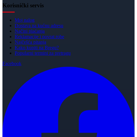
Korisnički servis
Moj nalog
Dostava na kućnu adresu
Načini plaćanja
Reklamacije i povrat robe
Najčešća pitanja
Kako kupiti na Bregu?
Popularni termini za pretragu
Facebook