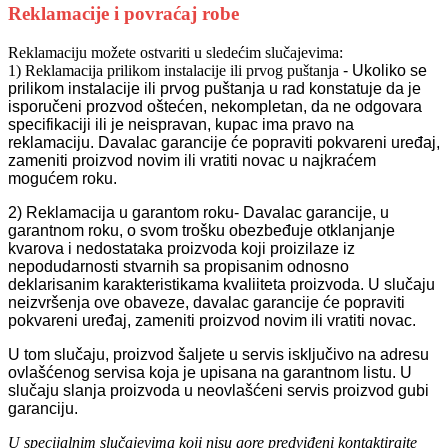
Reklamacije i povraćaj robe
Reklamaciju možete ostvariti u sledećim slučajevima:
1) Reklamacija prilikom instalacije ili prvog puštanja
- Ukoliko se
prilikom instalacije ili prvog puštanja u rad konstatuje da je
isporučeni prozvod oštećen, nekompletan, da ne odgovara
specifikaciji ili je neispravan, kupac ima pravo na
reklamaciju. Davalac garancije će popraviti pokvareni uređaj,
zameniti proizvod novim ili vratiti novac u najkraćem
mogućem roku.
2) Reklamacija u garantom roku
- Davalac garancije, u
garantnom roku, o svom trošku obezbeđuje otklanjanje
kvarova i nedostataka proizvoda koji proizilaze iz
nepodudarnosti stvarnih sa propisanim odnosno
deklarisanim karakteristikama kvaliiteta proizvoda. U slučaju
neizvršenja ove obaveze, davalac garancije će popraviti
pokvareni uređaj, zameniti proizvod novim ili vratiti novac.
U tom slučaju, proizvod šaljete u servis isključivo na adresu
ovlašćenog servisa koja je upisana na garantnom listu. U
slučaju slanja proizvoda u neovlašćeni servis proizvod gubi
garanciju.
U specijalnim slučajevima koji nisu gore predviđeni kontaktirajte