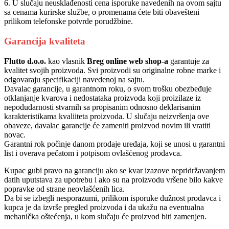
6. U slučaju neusklađenosti cena isporuke navedenih na ovom sajtu
sa cenama kurirske službe, o promenama ćete biti obavešteni
prilikom telefonske potvrde porudžbine.
Garancija kvaliteta
Flutto d.o.o.
kao vlasnik
Breg online web shop-a
garantuje za
kvalitet svojih proizvoda. Svi proizvodi su originalne robne marke i
odgovaraju specifikaciji navedenoj na sajtu.
Davalac garancije, u garantnom roku, o svom trošku obezbeđuje
otklanjanje kvarova i nedostataka proizvoda koji proizilaze iz
nepodudarnosti stvarnih sa propisanim odnosno deklarisanim
karakteristikama kvaliiteta proizvoda. U slučaju neizvršenja ove
obaveze, davalac garancije će zameniti proizvod novim ili vratiti
novac.
Garantni rok počinje danom prodaje uređaja, koji se unosi u garantni
list i overava pečatom i potpisom ovlašćenog prodavca.
Kupac gubi pravo na garanciju ako se kvar izazove nepridržavanjem
datih uputstava za upotrebu i ako su na proizvodu vršene bilo kakve
popravke od strane neovlašćenih lica.
Da bi se izbegli nesporazumi, prilikom isporuke dužnost prodavca i
kupca je da izvrše pregled proizvoda i da ukažu na eventualna
mehanička oštećenja, u kom slučaju će proizvod biti zamenjen.