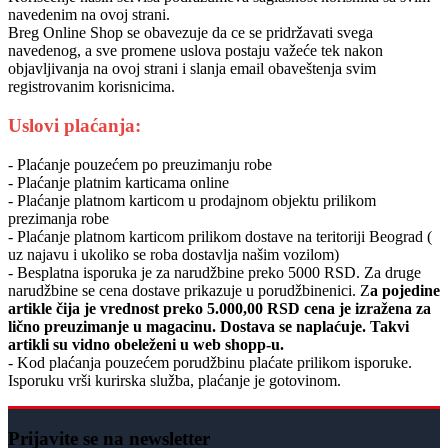
navedenim na ovoj strani.
Breg Online Shop se obavezuje da ce se pridržavati svega
navedenog, a sve promene uslova postaju važeće tek nakon
objavljivanja na ovoj strani i slanja email obaveštenja svim
registrovanim korisnicima.
Uslovi plaćanja:
- Plaćanje pouzećem po preuzimanju robe
- Plaćanje platnim karticama online
- Plaćanje platnom karticom u prodajnom objektu prilikom
prezimanja robe
- Plaćanje platnom karticom prilikom dostave na teritoriji Beograd (
uz najavu i ukoliko se roba dostavlja našim vozilom)
- Besplatna isporuka je za narudžbine preko 5000 RSD. Za druge
narudžbine se cena dostave prikazuje u porudžbinenici. Z
a pojedine
artikle čija je vrednost preko 5.000,00 RSD cena je izražena za
lično preuzimanje u magacinu. Dostava se naplaćuje. Takvi
artikli su vidno obeleženi u web shopp-u.
- Kod plaćanja pouzećem porudžbinu plaćate prilikom isporuke.
Isporuku vrši kurirska služba, plaćanje je gotovinom.
Prijavite se na newsletter