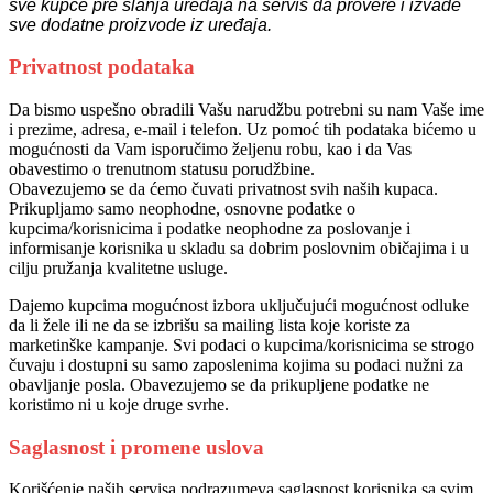
sve kupce pre slanja uređaja na servis da provere i izvade
sve dodatne proizvode iz uređaja.
Privatnost podataka
Da bismo uspešno obradili Vašu narudžbu potrebni su nam Vaše ime
i prezime, adresa, e-mail i telefon. Uz pomoć tih podataka bićemo u
mogućnosti da Vam isporučimo željenu robu, kao i da Vas
obavestimo o trenutnom statusu porudžbine.
Obavezujemo se da ćemo čuvati privatnost svih naših kupaca.
Prikupljamo samo neophodne, osnovne podatke o
kupcima/korisnicima i podatke neophodne za poslovanje i
informisanje korisnika u skladu sa dobrim poslovnim običajima i u
cilju pružanja kvalitetne usluge.
Dajemo kupcima mogućnost izbora uključujući mogućnost odluke
da li žele ili ne da se izbrišu sa mailing lista koje koriste za
marketinške kampanje. Svi podaci o kupcima/korisnicima se strogo
čuvaju i dostupni su samo zaposlenima kojima su podaci nužni za
obavljanje posla. Obavezujemo se da prikupljene podatke ne
koristimo ni u koje druge svrhe.
Saglasnost i promene uslova
Korišćenje naših servisa podrazumeva saglasnost korisnika sa svim