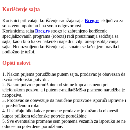
Korišćenje sajta
Korisnici prihvataju korišćenje sadržaja sajta
Breg.rs
isključivo za
sopstvenu upotrebu i na svoju odgovornost.
Korisnicima sajta
Breg.rs
strogo je zabranjeno korišćenje
specijalizovanih programa (robota) radi preuzimanja sadržaja sa
sajta, kao i bilo kakvi hakerski napadi u cilju onesposobljavanja
sajta. Nedozvoljeno korišćenje sajta smatra se kršenjem pravila i
podložno je tužbi.
Opšti uslovi
1. Nakon prijema porudžbine putem sajta, prodavac je obavezan da
izvrši telefonsku potvrdu.
2. Nakon potvrde porudžbine od strane kupca usmeno pri
telefonskom pozivu, a i putem e-maila/SMS-a pismeno narudžba je
neopoziva.
3. Prodavac se obavezuje da naručene proizvode isporuči ispravne i
u predviđenom roku
4. U slučaju bilo kakve promene prodavac je dužan da obavesti
kupca prilikom telefonske potvrde porudžbine.
5. Sve eventualne promene sem promena vezanih za isporuku se ne
odnose na potvrđene porudžbine.