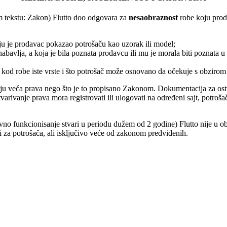
em tekstu: Zakon) Flutto doo odgovara za
nesaobraznost
robe koju prod
ju je prodavac pokazao potrošaču kao uzorak ili model;
nabavlja, a koja je bila poznata prodavcu ili mu je morala biti poznata 
 kod robe iste vrste i što potrošač može osnovano da očekuje s obzirom
ju veća prava nego što je to propisano Zakonom. Dokumentacija za ost
arivanje prava mora registrovati ili ulogovati na određeni sajt, potroš
no funkcionisanje stvari u periodu dužem od 2 godine) Flutto nije u obav
 za potrošača, ali isključivo veće od zakonom predviđenih.