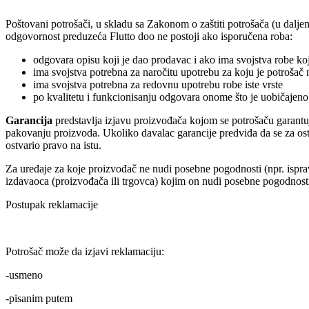
Poštovani potrošači, u skladu sa Zakonom o zaštiti potrošača (u dalj
odgovornost preduzeća Flutto doo ne postoji ako isporučena roba:
odgovara opisu koji je dao prodavac i ako ima svojstva robe ko
ima svojstva potrebna za naročitu upotrebu za koju je potrošač 
ima svojstva potrebna za redovnu upotrebu robe iste vrste
po kvalitetu i funkcionisanju odgovara onome što je uobičajeno
Garancija
predstavlja izjavu proizvođača kojom se potrošaču garantu
pakovanju proizvoda. Ukoliko davalac garancije predviđa da se za ostv
ostvario pravo na istu.
Za uređaje za koje proizvođač ne nudi posebne pogodnosti (npr. isprav
izdavaoca (proizvođača ili trgovca) kojim on nudi posebne pogodnosti
Postupak reklamacije
Potrošač može da izjavi reklamaciju:
-usmeno
-pisanim putem