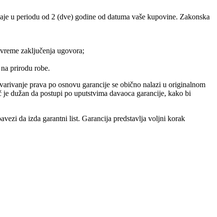
aje u periodu od 2 (dve) godine od datuma vaše kupovine. Zakonska
u vreme zaključenja ugovora;
 na prirodu robe.
varivanje prava po osnovu garancije se obično nalazi u originalnom
ač je dužan da postupi po uputstvima davaoca garancije, kako bi
ezi da izda garantni list. Garancija predstavlja voljni korak