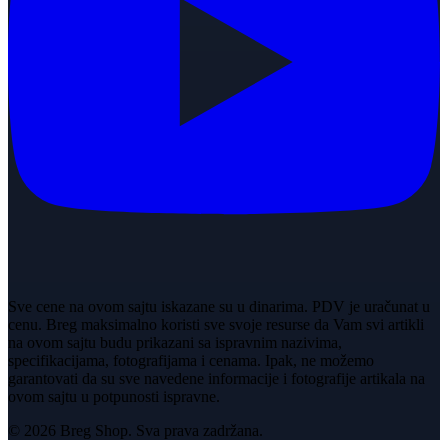
Sve cene na ovom sajtu iskazane su u dinarima. PDV je uračunat u
cenu. Breg maksimalno koristi sve svoje resurse da Vam svi artikli
na ovom sajtu budu prikazani sa ispravnim nazivima,
specifikacijama, fotografijama i cenama. Ipak, ne možemo
garantovati da su sve navedene informacije i fotografije artikala na
ovom sajtu u potpunosti ispravne.
© 2026 Breg Shop. Sva prava zadržana.