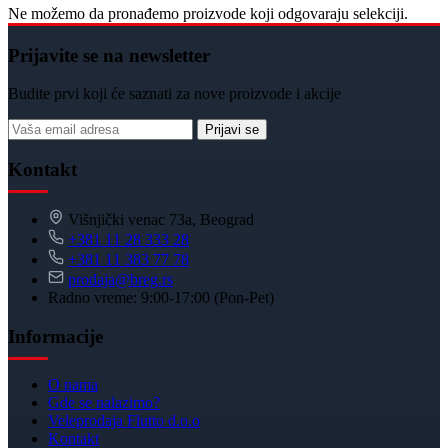
Ne možemo da pronađemo proizvode koji odgovaraju selekciji.
Prijavite se na newsletter
Budite prvi koji će saznati za nove proizvode i akcije
Prijavi se
Kontakt
Višnjički venac 73a, Beograd
+381 11 28 333 28
+381 11 383 77 78
prodaja@breg.rs
Radno vreme: 9:00-17:00 (Pon-Pet)
Informacije
O nama
Gde se nalazimo?
Veleprodaja Flutto d.o.o
Kontakt