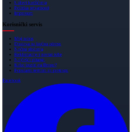
Uslovi korišćenja
Politika privatnosti
Impresum
Korisnički servis
Moj nalog
Dostava na kućnu adresu
Načini plaćanja
Reklamacije i povrat robe
Najčešća pitanja
Kako kupiti na Bregu?
Popularni termini za pretragu
Facebook