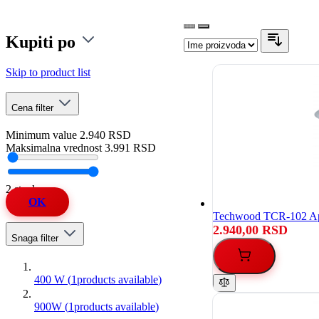
Kupiti po
Skip to product list
Cena
filter
Minimum value
2.940 RSD
Maksimalna vrednost
3.991 RSD
2 stavke
OK
Techwood TCR-102 Apar
2.940,00 RSD
Snaga
filter
400 W
(
1
products available
)
900W
(
1
products available
)