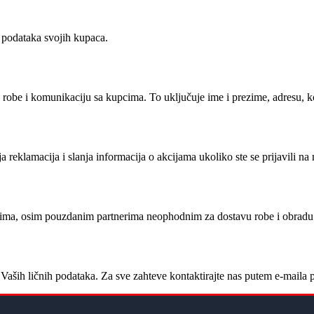
h podataka svojih kupaca.
be i komunikaciju sa kupcima. To uključuje ime i prezime, adresu, kon
a reklamacija i slanja informacija o akcijama ukoliko ste se prijavili na 
licima, osim pouzdanim partnerima neophodnim za dostavu robe i obradu
e Vaših ličnih podataka. Za sve zahteve kontaktirajte nas putem e-maila