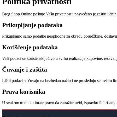
Politika privatnosti
Breg Shop Online poštuje Vašu privatnost i posvećeno je zaštiti lični
Prikupljanje podataka
Prikupljamo samo podatke neophodne za obradu porudžbine, dostavu ro
Korišćenje podataka
Vaši podaci se koriste isključivo u svrhu realizacije kupovine, rešavanj
Čuvanje i zaštita
Lični podaci se čuvaju na bezbedan način i ne prosleđuju se trećim 
Prava korisnika
U svakom trenutku imate pravo da zatražite uvid, ispravku ili brisanj