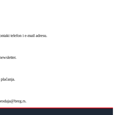
takt telefon i e-mail adresu.
newsletter.
 plaćanja.
prodaja@breg.rs
.