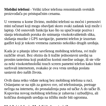
Mobilni telefoni
- Veliki izbor telefona renomiranih svetskih
proizvođača po pristupačnim cenama.
U vremenu u kome živimo, mobilni telefoni su moćni i prenosivi
mini računari koji mogu obavljati skoro svaki zadatak koji može i
laptop. Od osnovnih funkcija kao što su upućivanje poziva i
slanja tekstualnih poruka do snimanja visokokvalitetnih slika,
slušanja muzike i GPS navigacije, pametni telefon je izuzetan
gadžet koji je tokom vremena zamenio nekoliko drugih uređaja.
Kada je u pitanju izbor savršenog mobilnog telefona, svi traže
različite stvari. Bez obzira da li tražite jednostavni uređaj sa
prostim tasterima koji praktično koristi mrežne usluge, ili ste više
za neki visokotehnološki touch screen pametni telefon kako biste
surfovali internetom, svakako je ova vrsta uređaja poslata
sastavni deo naših života.
Ovih dana retko viđate nekog bez mobilnog telefona u ruci.
Oslanjamo se na njih za gotovo sve, od telefoniranja, pretrage
nečega na internetu, do pronalaženja puta od tačke A do tačke B.
Kupovina novog mobilnog telefona je zabavna i uzbudljiva, ali
količina dostupnih uređaja na tržištu može biti ogromna.