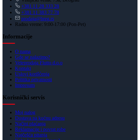
+381 11 28 333 28
+381 11 383 77 78
prodaja@breg.rs
Radno vreme: 9:00-17:00 (Pon-Pet)
Informacije
O nama
Gde se nalazimo?
Veleprodaja Flutto d.o.o
Kontakt
Uslovi korišćenja
Politika privatnosti
Impresum
Korisnički servis
Moj nalog
Dostava na kućnu adresu
Načini plaćanja
Reklamacije i povrat robe
Najčešća pitanja