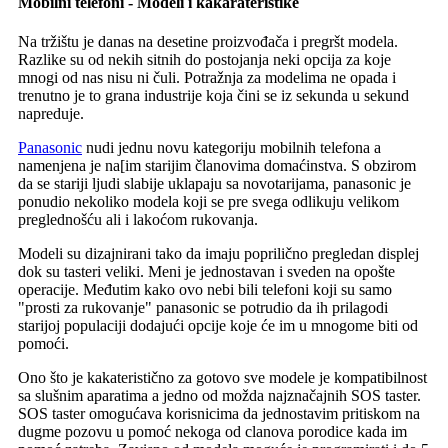
Mobilni telefoni - Modeli i kakarateristike
Na tržištu je danas na desetine proizvođača i pregršt modela.
Razlike su od nekih sitnih do postojanja neki opcija za koje
mnogi od nas nisu ni čuli. Potražnja za modelima ne opada i
trenutno je to grana industrije koja čini se iz sekunda u sekund
napreduje.
Panasonic
nudi jednu novu kategoriju mobilnih telefona a
namenjena je na[im starijim članovima domaćinstva. S obzirom
da se stariji ljudi slabije uklapaju sa novotarijama, panasonic je
ponudio nekoliko modela koji se pre svega odlikuju velikom
preglednošću ali i lakoćom rukovanja.
Modeli su dizajnirani tako da imaju poprilično pregledan displej
dok su tasteri veliki. Meni je jednostavan i sveden na opošte
operacije. Međutim kako ovo nebi bili telefoni koji su samo
"prosti za rukovanje" panasonic se potrudio da ih prilagodi
starijoj populaciji dodajući opcije koje će im u mnogome biti od
pomoći.
Ono što je kakateristično za gotovo sve modele je kompatibilnost
sa slušnim aparatima a jedno od možda najznačajnih SOS taster.
SOS taster omogućava korisnicima da jednostavim pritiskom na
dugme pozovu u pomoć nekoga od clanova porodice kada im