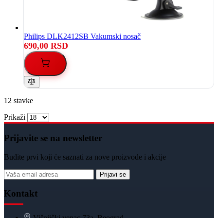
Philips DLK2412SB Vakumski nosač
690,00 RSD
12
stavke
Prikaži
Prijavite se na newsletter
Budite prvi koji će saznati za nove proizvode i akcije
Prijavi se
Kontakt
Višnjički venac 73a, Beograd