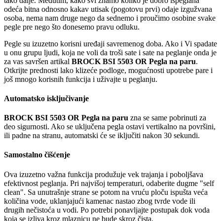
tako dalje. Međutim, kako svi znamo koliko je dobro ispeglana
odeća bitna odnosno kakav utisak (pogotovu prvi) odaje izgužvana
osoba, nema nam druge nego da sednemo i proučimo osobine svake
pegle pre nego što donesemo pravu odluku.
Pegle su izuzetno korisni uređaji savremenog doba. Ako i Vi spadate
u onu grupu ljudi, koja ne voli da troši sate i sate na peglanje onda je
za vas savršen artikal
BROCK BSI 5503 OR Pegla na paru
.
Otkrijte prednosti lako klizeće podloge, mogućnosti upotrebe pare i
još mnogo korisnih funkcija i uživajte u peglanju.
Automatsko isključivanje
BROCK BSI 5503 OR Pegla na paru
zna se same pobrinuti za
deo sigurnosti. Ako se uključena pegla ostavi vertikalno na površini,
ili padne na stranu, automatski će se iključiti nakon 30 sekundi.
Samostalno čišćenje
Ova izuzetno važna funkcija produžuje vek trajanja i poboljšava
efektivnost peglanja. Pri najvišoj temperaturi, odaberite dugme "self
clean". Sa unutrašnje strane se potom na vruću ploču ispušta veća
količina vode, uklanjajući kamenac nastao zbog tvrde vode ili
drugih nečistoća u vodi. Po potrebi ponavljajte postupak dok voda
koja se izliva kroz mlaznicu ne bude skroz čista.