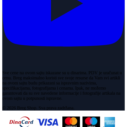
Sve cene na ovom sajtu iskazane su u dinarima. PDV je uračunat u
cenu. Breg maksimalno koristi sve svoje resurse da Vam svi artikli
na ovom sajtu budu prikazani sa ispravnim nazivima,
specifikacijama, fotografijama i cenama. Ipak, ne možemo
garantovati da su sve navedene informacije i fotografije artikala na
ovom sajtu u potpunosti ispravne.
© 2026 Breg Shop. Sva prava zadržana.