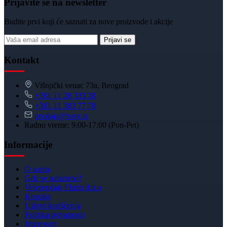
Prijavite se na newsletter
Budite prvi koji će saznati za nove proizvode i akcije
Prijavi se
Kontakt
Višnjički venac 73a, Beograd
+381 11 28 333 28
+381 11 383 77 78
prodaja@breg.rs
Radno vreme: 9:00-17:00 (Pon-Pet)
Informacije
O nama
Gde se nalazimo?
Veleprodaja Flutto d.o.o
Kontakt
Uslovi korišćenja
Politika privatnosti
Impresum