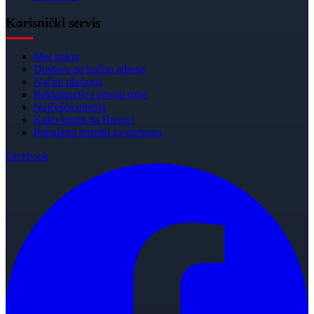
Korisnički servis
Moj nalog
Dostava na kućnu adresu
Načini plaćanja
Reklamacije i povrat robe
Najčešća pitanja
Kako kupiti na Bregu?
Popularni termini za pretragu
Facebook