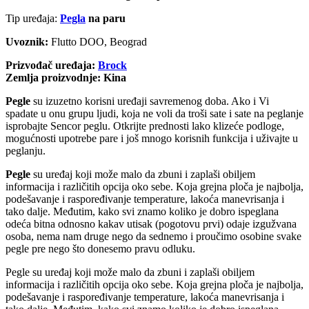
Tip uređaja:
Pegla
na paru
Uvoznik:
Flutto DOO, Beograd
Prizvođač uređaja:
Brock
Zemlja proizvodnje: Kina
Pegle
su izuzetno korisni uređaji savremenog doba. Ako i Vi
spadate u onu grupu ljudi, koja ne voli da troši sate i sate na peglanje
isprobajte Sencor peglu. Otkrijte prednosti lako klizeće podloge,
mogućnosti upotrebe pare i još mnogo korisnih funkcija i uživajte u
peglanju.
Pegle
su uređaj koji može malo da zbuni i zaplaši obiljem
informacija i različitih opcija oko sebe. Koja grejna ploča je najbolja,
podešavanje i raspoređivanje temperature, lakoća manevrisanja i
tako dalje. Međutim, kako svi znamo koliko je dobro ispeglana
odeća bitna odnosno kakav utisak (pogotovu prvi) odaje izgužvana
osoba, nema nam druge nego da sednemo i proučimo osobine svake
pegle pre nego što donesemo pravu odluku.
Pegle su uređaj koji može malo da zbuni i zaplaši obiljem
informacija i različitih opcija oko sebe. Koja grejna ploča je najbolja,
podešavanje i raspoređivanje temperature, lakoća manevrisanja i