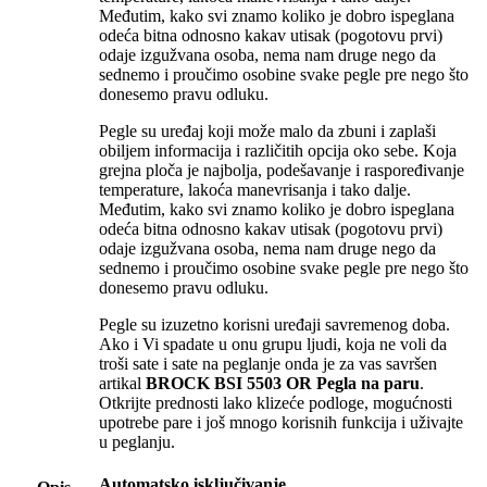
Međutim, kako svi znamo koliko je dobro ispeglana
odeća bitna odnosno kakav utisak (pogotovu prvi)
odaje izgužvana osoba, nema nam druge nego da
sednemo i proučimo osobine svake pegle pre nego što
donesemo pravu odluku.
Pegle su uređaj koji može malo da zbuni i zaplaši
obiljem informacija i različitih opcija oko sebe. Koja
grejna ploča je najbolja, podešavanje i raspoređivanje
temperature, lakoća manevrisanja i tako dalje.
Međutim, kako svi znamo koliko je dobro ispeglana
odeća bitna odnosno kakav utisak (pogotovu prvi)
odaje izgužvana osoba, nema nam druge nego da
sednemo i proučimo osobine svake pegle pre nego što
donesemo pravu odluku.
Pegle su izuzetno korisni uređaji savremenog doba.
Ako i Vi spadate u onu grupu ljudi, koja ne voli da
troši sate i sate na peglanje onda je za vas savršen
artikal
BROCK BSI 5503 OR Pegla na paru
.
Otkrijte prednosti lako klizeće podloge, mogućnosti
upotrebe pare i još mnogo korisnih funkcija i uživajte
u peglanju.
Automatsko isključivanje