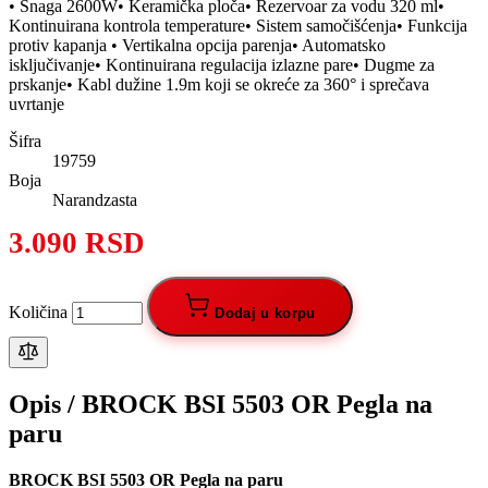
• Snaga 2600W• Keramička ploča• Rezervoar za vodu 320 ml•
Kontinuirana kontrola temperature• Sistem samočišćenja• Funkcija
protiv kapanja • Vertikalna opcija parenja• Automatsko
isključivanje• Kontinuirana regulacija izlazne pare• Dugme za
prskanje• Kabl dužine 1.9m koji se okreće za 360° i sprečava
uvrtanje
Šifra
19759
Boja
Narandzasta
3.090 RSD
Količina
Dodaj u korpu
Opis /
BROCK BSI 5503 OR Pegla na
paru
BROCK BSI 5503 OR Pegla na paru