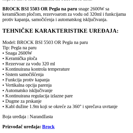
BROCK BSI 5503 OR Pegla na paru
snage 2600W sa
keramičkom pločom, rezervoarom za vodu od 320ml i funkcijama
protiv kapanja, samočićenja i automatskog isključivanja.
TEHNIČKE KARAKTERISTIKE UREĐAJA:
Model: BROCK BSI 5503 OR Pegla na paru
Tip: Pegla na paru
• Snaga 2600W
• Keramička ploča
• Rezervoar za vodu 320 ml
• Kontinuirana kontrola temperature
• Sistem samočišćenja
• Funkcija protiv kapanja
• Vertikalna opcija parenja
• Automatsko isključivanje
• Kontinuirana regulacija izlazne pare
• Dugme za prskanje
• Kabl dužine 1.9m koji se okreće za 360° i sprečava uvrtanje
Boja uređaja : Narandžasta
Prizvođač uređaja:
Brock