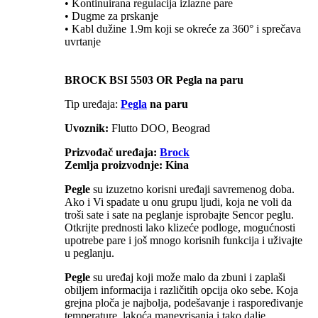
• Kontinuirana regulacija izlazne pare
• Dugme za prskanje
• Kabl dužine 1.9m koji se okreće za 360° i sprečava
uvrtanje
BROCK BSI 5503 OR Pegla na paru
Tip uređaja:
Pegla
na paru
Uvoznik:
Flutto DOO, Beograd
Prizvođač uređaja:
Brock
Zemlja proizvodnje: Kina
Pegle
su izuzetno korisni uređaji savremenog doba.
Ako i Vi spadate u onu grupu ljudi, koja ne voli da
troši sate i sate na peglanje isprobajte Sencor peglu.
Otkrijte prednosti lako klizeće podloge, mogućnosti
upotrebe pare i još mnogo korisnih funkcija i uživajte
u peglanju.
Pegle
su uređaj koji može malo da zbuni i zaplaši
obiljem informacija i različitih opcija oko sebe. Koja
grejna ploča je najbolja, podešavanje i raspoređivanje
temperature, lakoća manevrisanja i tako dalje.