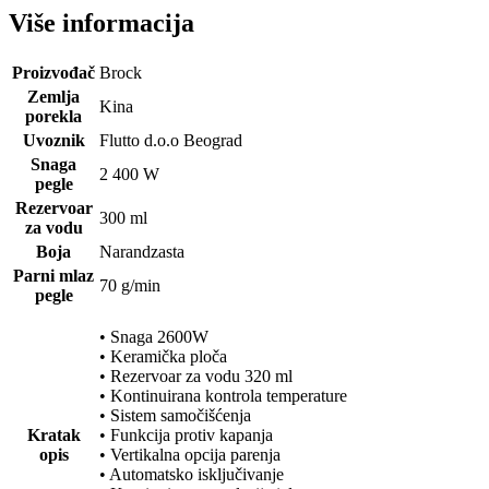
Više informacija
Proizvođač
Brock
Zemlja
Kina
porekla
Uvoznik
Flutto d.o.o Beograd
Snaga
2 400 W
pegle
Rezervoar
300 ml
za vodu
Boja
Narandzasta
Parni mlaz
70 g/min
pegle
• Snaga 2600W
• Keramička ploča
• Rezervoar za vodu 320 ml
• Kontinuirana kontrola temperature
• Sistem samočišćenja
Kratak
• Funkcija protiv kapanja
opis
• Vertikalna opcija parenja
• Automatsko isključivanje