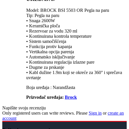
Model: BROCK BSI 5503 OR Pegla na paru
Tip: Pegla na paru
• Snaga 2600W
• Keramička ploča
• Rezervoar za vodu 320 ml
• Kontinuirana kontrola temperature
• Sistem samočišćenja
• Funkcija protiv kapanja
• Vertikalna opcija parenja
• Automatsko isključivanje
• Kontinuirana regulacija izlazne pare
• Dugme za prskanje
• Kabl dužine 1.9m koji se okreće za 360° i sprečava
uvrtanje
Boja uređaja : Narandžasta
Prizvođač uređaja:
Brock
Napišite svoju recenziju
Only registered users can write reviews. Please
Sign in
or
create an
account