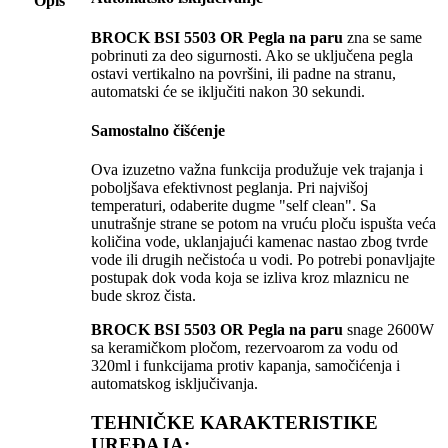
Opis
BROCK BSI 5503 OR Pegla na paru
zna se same
pobrinuti za deo sigurnosti. Ako se uključena pegla
ostavi vertikalno na površini, ili padne na stranu,
automatski će se iključiti nakon 30 sekundi.
Samostalno čišćenje
Ova izuzetno važna funkcija produžuje vek trajanja i
poboljšava efektivnost peglanja. Pri najvišoj
temperaturi, odaberite dugme "self clean". Sa
unutrašnje strane se potom na vruću ploču ispušta veća
količina vode, uklanjajući kamenac nastao zbog tvrde
vode ili drugih nečistoća u vodi. Po potrebi ponavljajte
postupak dok voda koja se izliva kroz mlaznicu ne
bude skroz čista.
BROCK BSI 5503 OR Pegla na paru
snage 2600W
sa keramičkom pločom, rezervoarom za vodu od
320ml i funkcijama protiv kapanja, samočićenja i
automatskog isključivanja.
TEHNIČKE KARAKTERISTIKE
UREĐAJA: