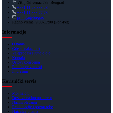
Višnjički venac 73a, Beograd
+381 11 28 333 28
+381 11 383 77 78
prodaja@breg.rs
Radno vreme: 9:00-17:00 (Pon-Pet)
Informacije
O nama
Gde se nalazimo?
Veleprodaja Flutto d.o.o
Kontakt
Uslovi korišćenja
Politika privatnosti
Impresum
Korisnički servis
Moj nalog
Dostava na kućnu adresu
Načini plaćanja
Reklamacije i povrat robe
Najčešća pitanja