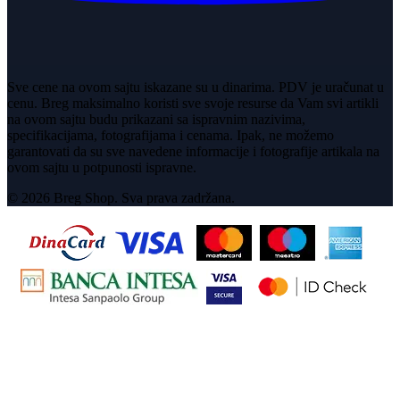
Sve cene na ovom sajtu iskazane su u dinarima. PDV je uračunat u
cenu. Breg maksimalno koristi sve svoje resurse da Vam svi artikli
na ovom sajtu budu prikazani sa ispravnim nazivima,
specifikacijama, fotografijama i cenama. Ipak, ne možemo
garantovati da su sve navedene informacije i fotografije artikala na
ovom sajtu u potpunosti ispravne.
© 2026 Breg Shop. Sva prava zadržana.