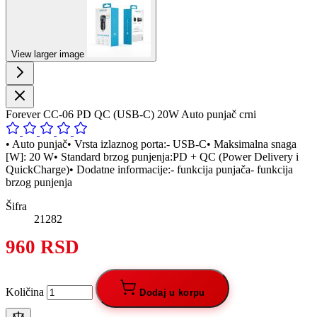
View larger image
Forever CC-06 PD QC (USB-C) 20W Auto punjač crni
• Auto punjač• Vrsta izlaznog porta:- USB-C• Maksimalna snaga
[W]: 20 W• Standard brzog punjenja:PD + QC (Power Delivery i
QuickCharge)• Dodatne informacije:- funkcija punjača- funkcija
brzog punjenja
Šifra
21282
960 RSD
Količina
Dodaj u korpu