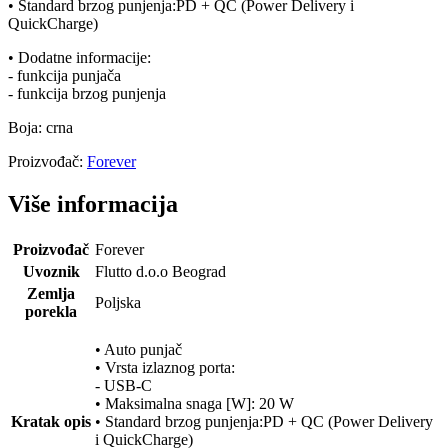
• Standard brzog punjenja:PD + QC (Power Delivery i
QuickCharge)
• Dodatne informacije:
- funkcija punjača
- funkcija brzog punjenja
Boja: crna
Proizvođač:
Forever
Više informacija
Proizvođač
Forever
Uvoznik
Flutto d.o.o Beograd
Zemlja
Poljska
porekla
• Auto punjač
• Vrsta izlaznog porta:
- USB-C
• Maksimalna snaga [W]: 20 W
Kratak opis
• Standard brzog punjenja:PD + QC (Power Delivery
i QuickCharge)