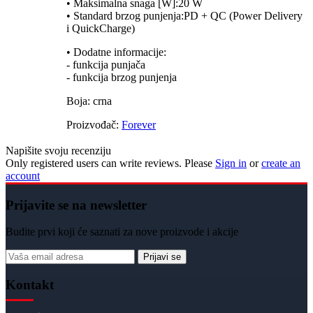
• Maksimalna snaga [W]:20 W
• Standard brzog punjenja:PD + QC (Power Delivery
i QuickCharge)
• Dodatne informacije:
- funkcija punjača
- funkcija brzog punjenja
Boja: crna
Proizvođač:
Forever
Napišite svoju recenziju
Only registered users can write reviews. Please
Sign in
or
create an
account
Prijavite se na newsletter
Budite prvi koji će saznati za nove proizvode i akcije
Prijavi se
Kontakt