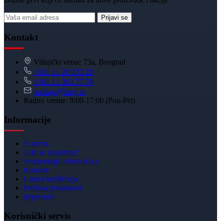
Prijavi se
Kontakt
Višnjički venac 73a, Beograd
+381 11 28 333 28
+381 11 383 77 78
prodaja@breg.rs
Radno vreme: 9:00-17:00 (Pon-Pet)
Informacije
O nama
Gde se nalazimo?
Veleprodaja Flutto d.o.o
Kontakt
Uslovi korišćenja
Politika privatnosti
Impresum
Korisnički servis