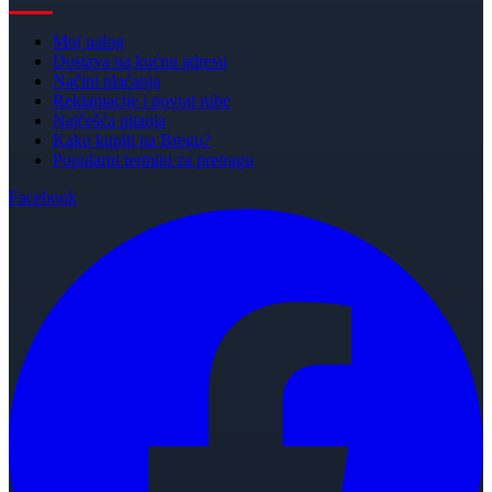
Moj nalog
Dostava na kućnu adresu
Načini plaćanja
Reklamacije i povrat robe
Najčešća pitanja
Kako kupiti na Bregu?
Popularni termini za pretragu
Facebook