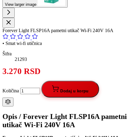
View larger image
Forever Light FLSP16A pametni utikač Wi-Fi 240V 16A
• Smat wi-fi utičnica
Šifra
21293
3.270 RSD
Količina
Dodaj u korpu
Opis /
Forever Light FLSP16A pametni
utikač Wi-Fi 240V 16A