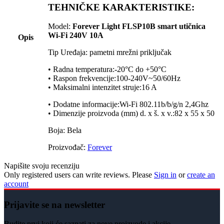
TEHNIČKE KARAKTERISTIKE:
Model:
Forever Light FLSP10B smart utičnica
Wi-Fi 240V 10A
Opis
Tip Uređaja: pametni mrežni priključak
• Radna temperatura:-20°C do +50°C
• Raspon frekvencije:100-240V~50/60Hz
• Maksimalni intenzitet struje:16 A
• Dodatne informacije:Wi-Fi 802.11b/b/g/n 2,4Ghz
• Dimenzije proizvoda (mm) d. x š. x v.:82 x 55 x 50
Boja: Bela
Proizvođač:
Forever
Napišite svoju recenziju
Only registered users can write reviews. Please
Sign in
or
create an
account
Prijavite se na newsletter
Budite prvi koji će saznati za nove proizvode i akcije