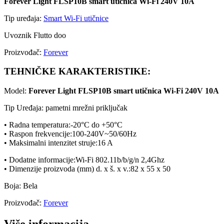
Forever Light FLSP10B smart utičnica Wi-Fi 240V 10A
Tip uređaja:
Smart Wi-Fi utičnice
Uvoznik Flutto doo
Proizvođač:
Forever
TEHNIČKE KARAKTERISTIKE:
Model:
Forever Light FLSP10B smart utičnica Wi-Fi 240V 10A
Tip Uređaja: pametni mrežni priključak
• Radna temperatura:-20°C do +50°C
• Raspon frekvencije:100-240V~50/60Hz
• Maksimalni intenzitet struje:16 A
• Dodatne informacije:Wi-Fi 802.11b/b/g/n 2,4Ghz
• Dimenzije proizvoda (mm) d. x š. x v.:82 x 55 x 50
Boja: Bela
Proizvođač:
Forever