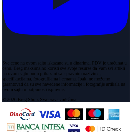
Sve cene na ovom sajtu iskazane su u dinarima. PDV je uračunat u
cenu. Breg maksimalno koristi sve svoje resurse da Vam svi artikli
na ovom sajtu budu prikazani sa ispravnim nazivima,
specifikacijama, fotografijama i cenama. Ipak, ne možemo
garantovati da su sve navedene informacije i fotografije artikala na
ovom sajtu u potpunosti ispravne.
© 2026 Breg Shop. Sva prava zadržana.