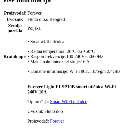
Više informacija
Proizvođač
Forever
Uvoznik
Flutto d.o.o Beograd
Zemlja
Poljska
porekla
• Smat wi-fi utičnica
• Radna temperatura:-20°C do +50°C
Kratak opis
• Raspon frekvencije:100-240V~50/60Hz
• Maksimalni intenzitet struje:16 A
• Dodatne informacije: Wi-Fi 802.11b/b/g/n 2,4Ghz
Forever Light FLSP10B smart utičnica Wi-Fi
240V 10A
Tip uređaja:
Smart Wi-Fi utičnice
Uvoznik Flutto doo
Proizvođač:
Forever