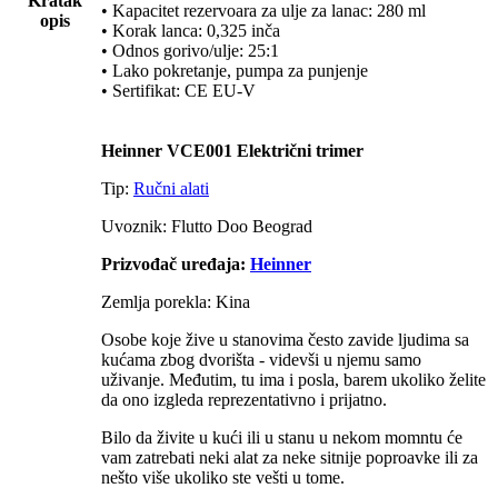
Kratak
• Kapacitet rezervoara za ulje za lanac: 280 ml
opis
• Korak lanca: 0,325 inča
• Odnos gorivo/ulje: 25:1
• Lako pokretanje, pumpa za punjenje
• Sertifikat: CE EU-V
Heinner VCE001 Električni trimer
Tip:
Ručni alati
Uvoznik: Flutto Doo Beograd
Prizvođač uređaja:
Heinner
Zemlja porekla: Kina
Osobe koje žive u stanovima često zavide ljudima sa
kućama zbog dvorišta - videvši u njemu samo
uživanje. Međutim, tu ima i posla, barem ukoliko želite
da ono izgleda reprezentativno i prijatno.
Bilo da živite u kući ili u stanu u nekom momntu će
vam zatrebati neki alat za neke sitnije poproavke ili za
nešto više ukoliko ste vešti u tome.