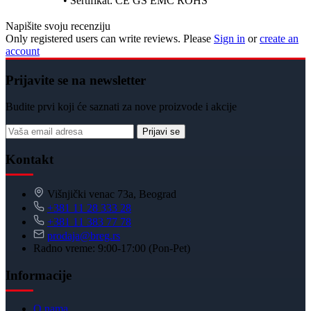
• Sertifikat: CE GS EMC ROHS
Napišite svoju recenziju
Only registered users can write reviews. Please
Sign in
or
create an
account
Prijavite se na newsletter
Budite prvi koji će saznati za nove proizvode i akcije
Prijavi se
Kontakt
Višnjički venac 73a, Beograd
+381 11 28 333 28
+381 11 383 77 78
prodaja@breg.rs
Radno vreme: 9:00-17:00 (Pon-Pet)
Informacije
O nama