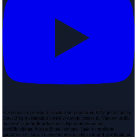
Sve cene na ovom sajtu iskazane su u dinarima. PDV je uračunat u
cenu. Breg maksimalno koristi sve svoje resurse da Vam svi artikli
na ovom sajtu budu prikazani sa ispravnim nazivima,
specifikacijama, fotografijama i cenama. Ipak, ne možemo
garantovati da su sve navedene informacije i fotografije artikala na