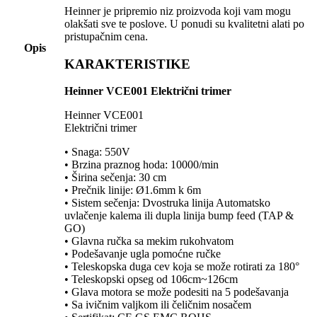
Heinner je pripremio niz proizvoda koji vam mogu
olakšati sve te poslove. U ponudi su kvalitetni alati po
pristupačnim cena.
Opis
KARAKTERISTIKE
Heinner VCE001 Električni trimer
Heinner VCE001
Električni trimer
• Snaga: 550V
• Brzina praznog hoda: 10000/min
• Širina sečenja: 30 cm
• Prečnik linije: Ø1.6mm k 6m
• Sistem sečenja: Dvostruka linija Automatsko
uvlačenje kalema ili dupla linija bump feed (TAP &
GO)
• Glavna ručka sa mekim rukohvatom
• Podešavanje ugla pomoćne ručke
• Teleskopska duga cev koja se može rotirati za 180°
• Teleskopski opseg od 106cm~126cm
• Glava motora se može podesiti na 5 podešavanja
• Sa ivičnim valjkom ili čeličnim nosačem