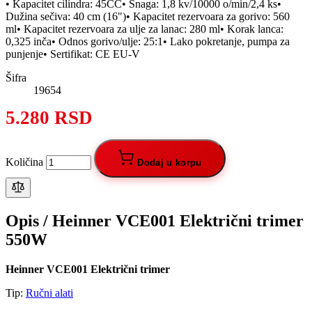
• Kapacitet cilindra: 45CC• Snaga: 1,8 kv/10000 o/min/2,4 ks•
Dužina sečiva: 40 cm (16")• Kapacitet rezervoara za gorivo: 560
ml• Kapacitet rezervoara za ulje za lanac: 280 ml• Korak lanca:
0,325 inča• Odnos gorivo/ulje: 25:1• Lako pokretanje, pumpa za
punjenje• Sertifikat: CE EU-V
Šifra
19654
5.280 RSD
Količina
Dodaj u korpu
Opis /
Heinner VCE001 Električni trimer
550W
Heinner VCE001 Električni trimer
Tip:
Ručni alati