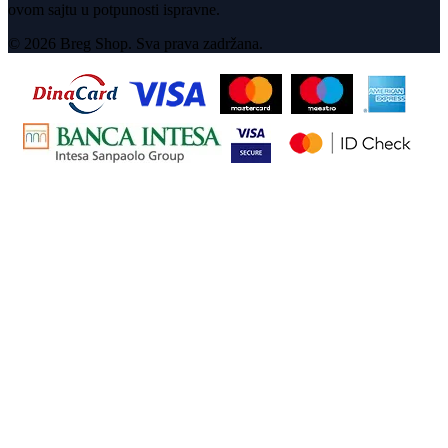
ovom sajtu u potpunosti ispravne.
© 2026 Breg Shop. Sva prava zadržana.