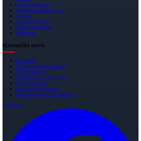
Gde se nalazimo?
Veleprodaja Flutto d.o.o
Kontakt
Uslovi korišćenja
Politika privatnosti
Impresum
Korisnički servis
Moj nalog
Dostava na kućnu adresu
Načini plaćanja
Reklamacije i povrat robe
Najčešća pitanja
Kako kupiti na Bregu?
Popularni termini za pretragu
Facebook