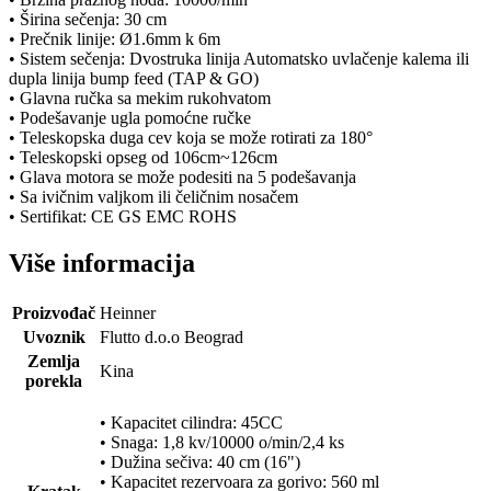
• Širina sečenja: 30 cm
• Prečnik linije: Ø1.6mm k 6m
• Sistem sečenja: Dvostruka linija Automatsko uvlačenje kalema ili
dupla linija bump feed (TAP & GO)
• Glavna ručka sa mekim rukohvatom
• Podešavanje ugla pomoćne ručke
• Teleskopska duga cev koja se može rotirati za 180°
• Teleskopski opseg od 106cm~126cm
• Glava motora se može podesiti na 5 podešavanja
• Sa ivičnim valjkom ili čeličnim nosačem
• Sertifikat: CE GS EMC ROHS
Više informacija
Proizvođač
Heinner
Uvoznik
Flutto d.o.o Beograd
Zemlja
Kina
porekla
• Kapacitet cilindra: 45CC
• Snaga: 1,8 kv/10000 o/min/2,4 ks
• Dužina sečiva: 40 cm (16")
• Kapacitet rezervoara za gorivo: 560 ml