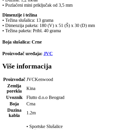
• Pozlaćeni mini priključak od 3,5 mm
Dimenzije i težina
• Težina slušalica: 13 grama
• Dimenzija paketa: 180 (V) x 51 (Š) x 30 (D) mm
• Težina paketa: Pribl. 40 grama
Boja slušalica: Crne
Proizvođač uređaja:
JVC
Više informacija
Proizvođač
JVCKenwood
Zemlja
Kina
porekla
Uvoznik
Flutto d.o.o Beograd
Boja
Crna
Duzina
1.2m
kabla
• Sportske Slušalice