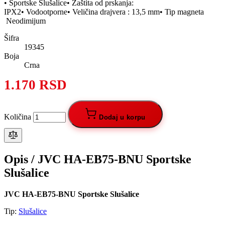
• Sportske Slušalice• Zaštita od prskanja:
IPX2• Vodootporne• Veličina drajvera : 13,5 mm• Tip magneta
Neodimijum
Šifra
19345
Boja
Crna
1.170 RSD
Količina
Dodaj u korpu
Opis /
JVC HA-EB75-BNU Sportske
Slušalice
JVC HA-EB75-BNU Sportske Slušalice
Tip:
Slušalice