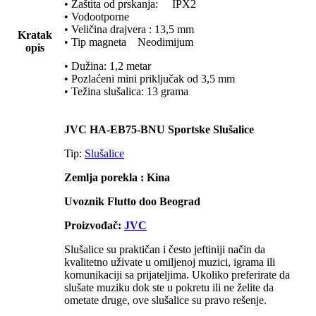
• Zaštita od prskanja: IPX2
• Vodootporne
• Veličina drajvera : 13,5 mm
Kratak
• Tip magneta Neodimijum
opis
• Dužina: 1,2 metar
• Pozlaćeni mini priključak od 3,5 mm
• Težina slušalica: 13 grama
JVC HA-EB75-BNU Sportske Slušalice
Tip:
Slušalice
Zemlja porekla : Kina
Uvoznik Flutto doo Beograd
Proizvođač:
JVC
Slušalice su praktičan i često jeftiniji način da
kvalitetno uživate u omiljenoj muzici, igrama ili
komunikaciji sa prijateljima. Ukoliko preferirate da
slušate muziku dok ste u pokretu ili ne želite da
ometate druge, ove slušalice su pravo rešenje.