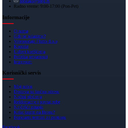
prodaja@breg.rs
Radno vreme: 9:00-17:00 (Pon-Pet)
Informacije
O nama
Gde se nalazimo?
Veleprodaja Flutto d.o.o
Kontakt
Uslovi korišćenja
Politika privatnosti
Impresum
Korisnički servis
Moj nalog
Dostava na kućnu adresu
Načini plaćanja
Reklamacije i povrat robe
Najčešća pitanja
Kako kupiti na Bregu?
Popularni termini za pretragu
Facebook