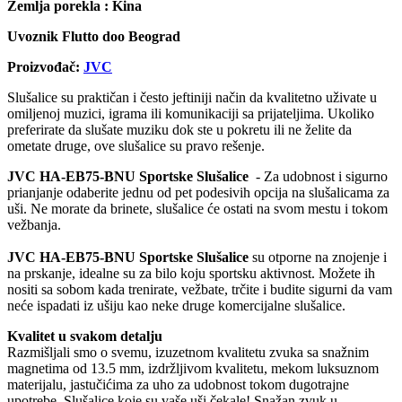
Zemlja porekla : Kina
Uvoznik Flutto doo Beograd
Proizvođač:
JVC
Slušalice su praktičan i često jeftiniji način da kvalitetno uživate u
omiljenoj muzici, igrama ili komunikaciji sa prijateljima. Ukoliko
preferirate da slušate muziku dok ste u pokretu ili ne želite da
ometate druge, ove slušalice su pravo rešenje.
JVC HA-EB75-BNU Sportske Slušalice
- Za udobnost i sigurno
prianjanje odaberite jednu od pet podesivih opcija na slušalicama za
uši. Ne morate da brinete, slušalice će ostati na svom mestu i tokom
vežbanja.
JVC HA-EB75-BNU Sportske Slušalice
su otporne na znojenje i
na prskanje, idealne su za bilo koju sportsku aktivnost. Možete ih
nositi sa sobom kada trenirate, vežbate, trčite i budite sigurni da vam
neće ispadati iz ušiju kao neke druge komercijalne slušalice.
Kvalitet u svakom detalju
Razmišljali smo o svemu, izuzetnom kvalitetu zvuka sa snažnim
magnetima od 13.5 mm, izdržljivom kvalitetu, mekom luksuznom
materijalu, jastučićima za uho za udobnost tokom dugotrajne
upotrebe. Slušalice koje su vaše uši čekale! Snažan zvuk u