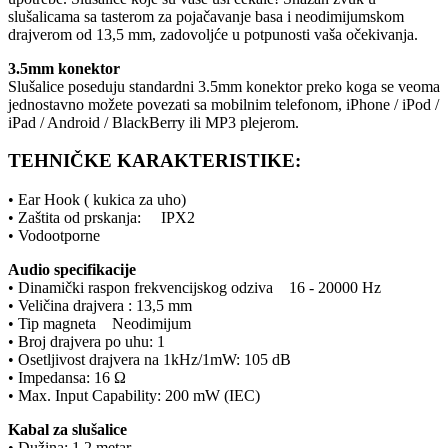
slušalicama sa tasterom za pojačavanje basa i neodimijumskom
drajverom od 13,5 mm, zadovoljće u potpunosti vaša očekivanja.
3.5mm konektor
Slušalice poseduju standardni 3.5mm konektor preko koga se veoma
jednostavno možete povezati sa mobilnim telefonom, iPhone / iPod /
iPad / Android / BlackBerry ili MP3 plejerom.
TEHNIČKE KARAKTERISTIKE:
• Ear Hook ( kukica za uho)
• Zaštita od prskanja: IPX2
• Vodootporne
Audio specifikacije
• Dinamički raspon frekvencijskog odziva 16 - 20000 Hz
• Veličina drajvera : 13,5 mm
• Tip magneta Neodimijum
• Broj drajvera po uhu: 1
• Osetljivost drajvera na 1kHz/1mW: 105 dB
• Impedansa: 16 Ω
• Max. Input Capability: 200 mW (IEC)
Kabal za slušalice
• Dužina: 1,2 metar