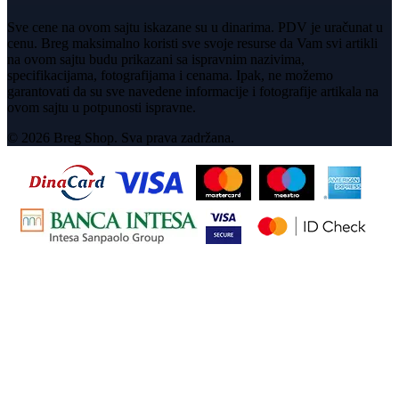
Sve cene na ovom sajtu iskazane su u dinarima. PDV je uračunat u
cenu. Breg maksimalno koristi sve svoje resurse da Vam svi artikli
na ovom sajtu budu prikazani sa ispravnim nazivima,
specifikacijama, fotografijama i cenama. Ipak, ne možemo
garantovati da su sve navedene informacije i fotografije artikala na
ovom sajtu u potpunosti ispravne.
© 2026 Breg Shop. Sva prava zadržana.