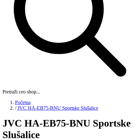
Pretraži ceo shop...
Početna
/
JVC HA-EB75-BNU Sportske Slušalice
JVC HA-EB75-BNU Sportske
Slušalice