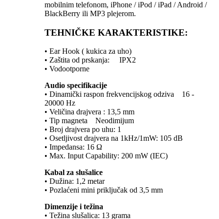
mobilnim telefonom, iPhone / iPod / iPad / Android /
BlackBerry ili MP3 plejerom.
TEHNIČKE KARAKTERISTIKE:
• Ear Hook ( kukica za uho)
• Zaštita od prskanja: IPX2
• Vodootporne
Audio specifikacije
• Dinamički raspon frekvencijskog odziva 16 -
20000 Hz
• Veličina drajvera : 13,5 mm
• Tip magneta Neodimijum
• Broj drajvera po uhu: 1
• Osetljivost drajvera na 1kHz/1mW: 105 dB
• Impedansa: 16 Ω
• Max. Input Capability: 200 mW (IEC)
Kabal za slušalice
• Dužina: 1,2 metar
• Pozlaćeni mini priključak od 3,5 mm
Dimenzije i težina
• Težina slušalica: 13 grama