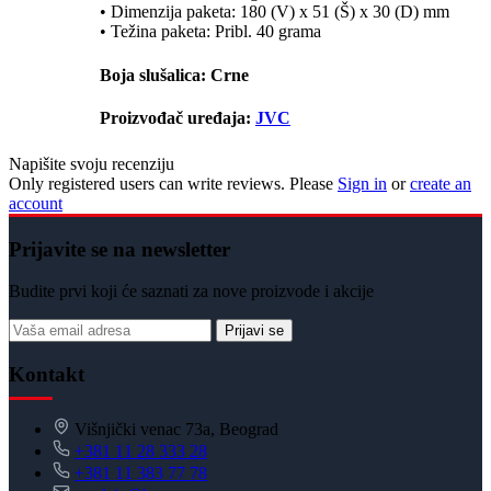
• Dimenzija paketa: 180 (V) x 51 (Š) x 30 (D) mm
• Težina paketa: Pribl. 40 grama
Boja slušalica: Crne
Proizvođač uređaja:
JVC
Napišite svoju recenziju
Only registered users can write reviews. Please
Sign in
or
create an
account
Prijavite se na newsletter
Budite prvi koji će saznati za nove proizvode i akcije
Prijavi se
Kontakt
Višnjički venac 73a, Beograd
+381 11 28 333 28
+381 11 383 77 78