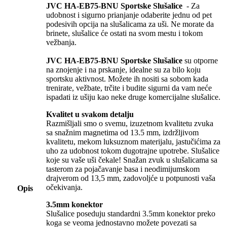
JVC HA-EB75-BNU Sportske Slušalice
- Za
udobnost i sigurno prianjanje odaberite jednu od pet
podesivih opcija na slušalicama za uši. Ne morate da
brinete, slušalice će ostati na svom mestu i tokom
vežbanja.
JVC HA-EB75-BNU Sportske Slušalice
su otporne
na znojenje i na prskanje, idealne su za bilo koju
sportsku aktivnost. Možete ih nositi sa sobom kada
trenirate, vežbate, trčite i budite sigurni da vam neće
ispadati iz ušiju kao neke druge komercijalne slušalice.
Kvalitet u svakom detalju
Razmišljali smo o svemu, izuzetnom kvalitetu zvuka
sa snažnim magnetima od 13.5 mm, izdržljivom
kvalitetu, mekom luksuznom materijalu, jastučićima za
uho za udobnost tokom dugotrajne upotrebe. Slušalice
koje su vaše uši čekale! Snažan zvuk u slušalicama sa
tasterom za pojačavanje basa i neodimijumskom
drajverom od 13,5 mm, zadovoljće u potpunosti vaša
očekivanja.
Opis
3.5mm konektor
Slušalice poseduju standardni 3.5mm konektor preko
koga se veoma jednostavno možete povezati sa