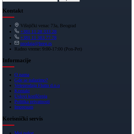
Kontakt
Višnjički venac 73a, Beograd
+381 11 28 333 28
+381 11 383 77 78
prodaja@breg.rs
Radno vreme: 9:00-17:00 (Pon-Pet)
Informacije
O nama
Gde se nalazimo?
Veleprodaja Flutto d.o.o
Kontakt
Uslovi korišćenja
Politika privatnosti
Impresum
Korisnički servis
Moj nalog