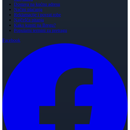
Dostava na kućnu adresu
Načini plaćanja
Reklamacije i povrat robe
Najčešća pitanja
Kako kupiti na Bregu?
Popularni termini za pretragu
Facebook