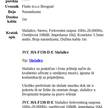
porekla
Uvoznik
Flutto d.o.o Beograd
Boja
Narandzasta
Duzina
1m
kabla
Slušalice, Stereo, Frekventni raspon 16Hz-20,000Hz,
Kratak
Osetljivost 108dB, Impedansa 16Ω, Konektor 3.5mm
opis
audio, Boja narandzasta, Dužina kabla 1m
JVC HA-F150-D-E Slušalice
Tip:
Slušalice
Slušalice su praktičan i često jeftiniji način da
kvalitetno uživate u omiljenoj muzici, igrama ili
komunikaciji sa prijateljima.
Ukoliko preferirate da slušate muziku dok ste u
pokretu ili ne želite da ometate druge, slušalice u
živopisnim bojama su pravo rešenje
JVC HA-F150-D-E
Slušalice frekventnog raspona
16Hz-20,000Hz, osetljivosti 108dB, impedansa 16Ω,