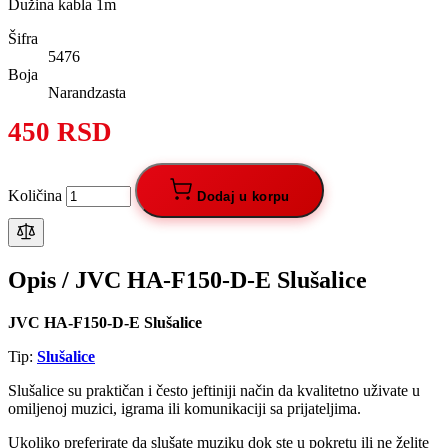
Dužina kabla 1m
Šifra
5476
Boja
Narandzasta
450 RSD
Količina
Dodaj u korpu
Opis /
JVC HA-F150-D-E Slušalice
JVC HA-F150-D-E Slušalice
Tip:
Slušalice
Slušalice su praktičan i često jeftiniji način da kvalitetno uživate u
omiljenoj muzici, igrama ili komunikaciji sa prijateljima.
Ukoliko preferirate da slušate muziku dok ste u pokretu ili ne želite