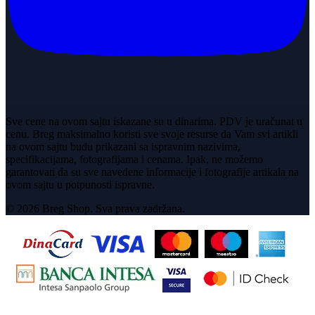
Sve cene na ovom sajtu iskazane su u dinarima. PDV je uračunat u
cenu. Breg maksimalno koristi sve svoje resurse da Vam svi artikli
na ovom sajtu budu prikazani sa ispravnim nazivima,
specifikacijama, fotografijama i cenama. Ipak, ne možemo
garantovati da su sve navedene informacije i fotografije artikala na
ovom sajtu u potpunosti ispravne.
© 2026 Breg Shop. Sva prava zadržana.