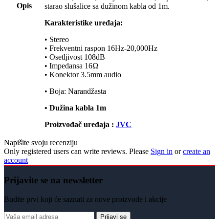
Opis
starao slušalice sa dužinom kabla od 1m.
Karakteristike uređaja:
• Stereo
• Frekventni raspon 16Hz-20,000Hz
• Osetljivost 108dB
• Impedansa 16Ω
• Konektor 3.5mm audio
• Boja: Narandžasta
• Dužina kabla 1m
Proizvođač uređaja :
JVC
Napišite svoju recenziju
Only registered users can write reviews. Please
Sign in
or
create an
account
Prijavite se na newsletter
Budite prvi koji će saznati za nove proizvode i akcije
Prijavi se