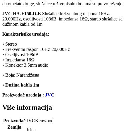
da ometate druge, slušalice u živopisnim bojama su pravo rešenje
JVC HA-F150-D-E
Slušalice frekventnog raspona 16Hz-
20,000Hz, osetljivosti 108dB, impedansa 16Ω, starao slušalice sa
dužinom kabla od 1m.
Karakteristike uređaja:
• Stereo
• Frekventni raspon 16Hz-20,000Hz
• Osetljivost 108dB
• Impedansa 16Ω
• Konektor 3.5mm audio
• Boja: Narandžasta
• Dužina kabla 1m
Proizvođač uređaja :
JVC
Više informacija
Proizvođač
JVCKenwood
Zemlja
Kina