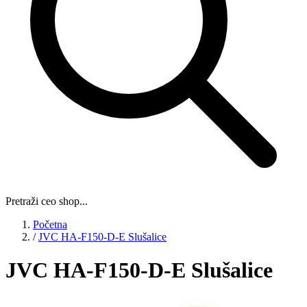
Pretraži ceo shop...
Početna
/
JVC HA-F150-D-E Slušalice
JVC HA-F150-D-E Slušalice