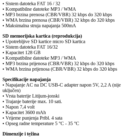
• Sistem datoteka FAT 16 / 32
• Kompatibilne datoteke MP3 / WMA
• MP3 brzina prenosa (CBR/VBR) 32 kbps do 320 kbps
• WMA brzina prenosa (CBR/VBR) 32 kbps do 320 kbps
• Maksimalna struja napajanja 500mA
SD memorijska kartica (reprodukcija)
• Upotrebljive SD kartice micro SD kartica
• Sistem datoteka FAT 16/32
• Kapacitet 128 GB
• Kompatibilne datoteke MP3 / WMA
• MP3 brzina prijenosa (CBR/VBR) 32 kbps do 320 kbps
• WMA brzina prijenosa (CBR/VBR) 32 kbps do 320 kbps
Specifikacije napajanja
• Napajanje AC na DC USB-C adapter napon 5V, 2,2 A (nije
uključen)
• Vrsta baterije Litijum-jonski
• Trajanje baterije max. 10 sati.
• Napon 7,4 volt
• Kapacitet 3600 mAh
• Vrijeme punjenja Pribl. 4 sata
• Opseg radne temperature 5 °C - 35 °C
Dimenzije i težina