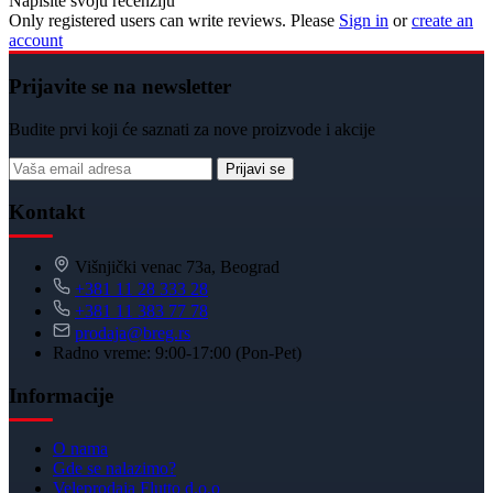
Napišite svoju recenziju
Only registered users can write reviews. Please
Sign in
or
create an
account
Prijavite se na newsletter
Budite prvi koji će saznati za nove proizvode i akcije
Prijavi se
Kontakt
Višnjički venac 73a, Beograd
+381 11 28 333 28
+381 11 383 77 78
prodaja@breg.rs
Radno vreme: 9:00-17:00 (Pon-Pet)
Informacije
O nama
Gde se nalazimo?
Veleprodaja Flutto d.o.o