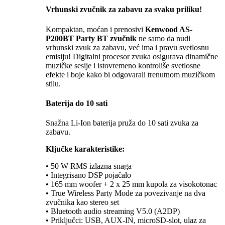
Vrhunski zvučnik za zabavu za svaku priliku!
Kompaktan, moćan i prenosivi
Kenwood AS-
P200BT Party BT zvučnik
ne samo da nudi
vrhunski zvuk za zabavu, već ima i pravu svetlosnu
emisiju! Digitalni procesor zvuka osigurava dinamične
muzičke sesije i istovremeno kontroliše svetlosne
efekte i boje kako bi odgovarali trenutnom muzičkom
stilu.
Baterija do 10 sati
Snažna Li-Ion baterija pruža do 10 sati zvuka za
zabavu.
Ključke karakteristike:
• 50 W RMS izlazna snaga
• Integrisano DSP pojačalo
• 165 mm woofer + 2 x 25 mm kupola za visokotonac
• True Wireless Party Mode za povezivanje na dva
zvučnika kao stereo set
• Bluetooth audio streaming V5.0 (A2DP)
• Priključci: USB, AUX-IN, microSD-slot, ulaz za