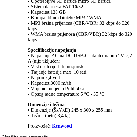
• Upotrebljive SD kartice micro SD kartica
• Sistem datoteka FAT 16/32
• Kapacitet 128 GB
• Kompatibilne datoteke MP3 / WMA
• MP3 brzina prijenosa (CBR/VBR) 32 kbps do 320
kbps
• WMA brzina prijenosa (CBR/VBR) 32 kbps do 320
kbps
Specifikacije napajanja
• Napajanje AC na DC USB-C adapter napon 5V, 2,2
A (nije uključen)
• Vrsta baterije Litijum-jonski
• Trajanje baterije max. 10 sati.
• Napon 7,4 volt
• Kapacitet 3600 mAh
• Vrijeme punjenja Pribl. 4 sata
• Opseg radne temperature 5 °C - 35 °C
Dimenzije i težina
• Dimenzije (ŠxVxD) 245 x 300 x 255 mm
• Težina (neto) 3,4 kg
Proizvođač:
Kenwood