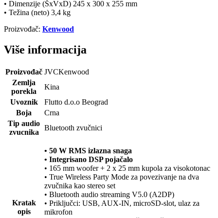
• Dimenzije (ŠxVxD) 245 x 300 x 255 mm
• Težina (neto) 3,4 kg
Proizvođač:
Kenwood
Više informacija
Proizvođač
JVCKenwood
Zemlja
Kina
porekla
Uvoznik
Flutto d.o.o Beograd
Boja
Crna
Tip audio
Bluetooth zvučnici
zvucnika
• 50 W RMS izlazna snaga
• Integrisano DSP pojačalo
• 165 mm woofer + 2 x 25 mm kupola za visokotonac
• True Wireless Party Mode za povezivanje na dva
zvučnika kao stereo set
• Bluetooth audio streaming V5.0 (A2DP)
Kratak
• Priključci: USB, AUX-IN, microSD-slot, ulaz za
opis
mikrofon