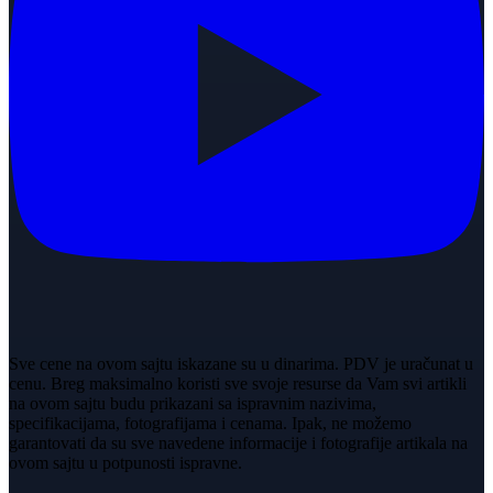
Sve cene na ovom sajtu iskazane su u dinarima. PDV je uračunat u
cenu. Breg maksimalno koristi sve svoje resurse da Vam svi artikli
na ovom sajtu budu prikazani sa ispravnim nazivima,
specifikacijama, fotografijama i cenama. Ipak, ne možemo
garantovati da su sve navedene informacije i fotografije artikala na
ovom sajtu u potpunosti ispravne.