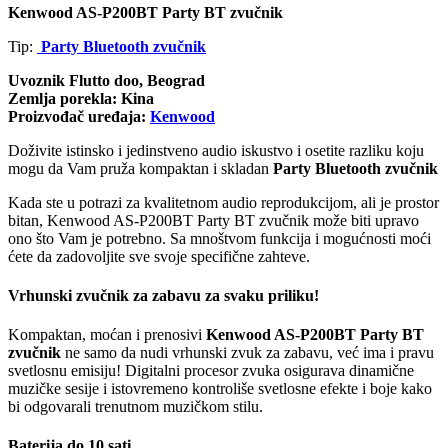
Kenwood AS-P200BT Party BT zvučnik
Tip:
Party Bluetooth zvučnik
Uvoznik Flutto doo, Beograd
Zemlja porekla: Kina
Proizvođač uređaja:
Kenwood
Doživite istinsko i jedinstveno audio iskustvo i osetite razliku koju
mogu da Vam pruža kompaktan i skladan
Party Bluetooth zvučnik
Kada ste u potrazi za kvalitetnom audio reprodukcijom, ali je prostor
bitan, Kenwood AS-P200BT Party BT zvučnik može biti upravo
ono što Vam je potrebno. Sa mnoštvom funkcija i mogućnosti moći
ćete da zadovoljite sve svoje specifične zahteve.
Vrhunski zvučnik za zabavu za svaku priliku!
Kompaktan, moćan i prenosivi
Kenwood AS-P200BT Party BT
zvučnik
ne samo da nudi vrhunski zvuk za zabavu, već ima i pravu
svetlosnu emisiju! Digitalni procesor zvuka osigurava dinamične
muzičke sesije i istovremeno kontroliše svetlosne efekte i boje kako
bi odgovarali trenutnom muzičkom stilu.
Baterija do 10 sati