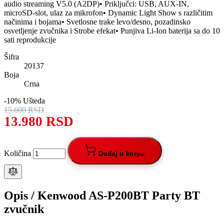
audio streaming V5.0 (A2DP)• Priključci: USB, AUX-IN,
microSD-slot, ulaz za mikrofon• Dynamic Light Show s različitim
načinima i bojama• Svetlosne trake levo/desno, pozadinsko
osvetljenje zvučnika i Strobe efekat• Punjiva Li-Ion baterija sa do 10
sati reprodukcije
Šifra
20137
Boja
Crna
-10%
Ušteda
15.600 RSD
13.980 RSD
Količina
Dodaj u korpu
Opis /
Kenwood AS-P200BT Party BT
zvučnik