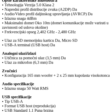
Opšte karakteristike Bluetooth-a
• Tehnologija Verzija 5.0 Klasa 2
• Napredni profil distribucije zvuka (A2DP) Da
• Audio/Video profil daljinskog upravljanja (AVRCP) Da
• Izlazna snaga 4dBm
• Maksimalni domet Oko 10m (domet komunikacije može varirati u
zavisnosti od uslova okoline)
• Frekvencijski opseg 2,402 GHz - 2,480 GHz
• Ulaz za SD memorijsku karticu Da, Micro SD
• USB-A terminal (USB host) Da
Analogni ulazi/izlazi
• Utičnica za pomoćni ulaz (3,5 mm) Da
• Ulaz za mikrofon (6,3 mm) Da
Zvučnici
• Konfiguracija 165 mm woofer + 2 x 25 mm kupolasta visokotonca
Audio specifikacije
• Izlazna snaga 50 Watt RMS
USB specifikacije
• Tip USB-A
• Format USB host (reprodukcija)
• USB Standard 1.1 Puna brzina