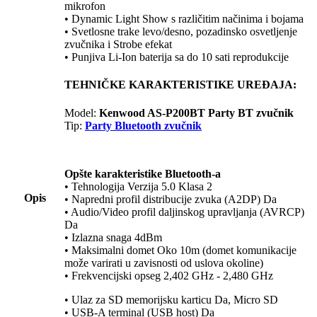
mikrofon
• Dynamic Light Show s različitim načinima i bojama
• Svetlosne trake levo/desno, pozadinsko osvetljenje
zvučnika i Strobe efekat
• Punjiva Li-Ion baterija sa do 10 sati reprodukcije
TEHNIČKE KARAKTERISTIKE UREĐAJA:
Model:
Kenwood AS-P200BT Party BT zvučnik
Tip:
Party Bluetooth zvučnik
Opšte karakteristike Bluetooth-a
• Tehnologija Verzija 5.0 Klasa 2
Opis
• Napredni profil distribucije zvuka (A2DP) Da
• Audio/Video profil daljinskog upravljanja (AVRCP)
Da
• Izlazna snaga 4dBm
• Maksimalni domet Oko 10m (domet komunikacije
može varirati u zavisnosti od uslova okoline)
• Frekvencijski opseg 2,402 GHz - 2,480 GHz
• Ulaz za SD memorijsku karticu Da, Micro SD
• USB-A terminal (USB host) Da