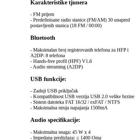
Karakteristike tjunera
- FM prijem
- Predefinisane radio stanice (FM/AM) 30 unapred
postavljenih stanica (18 FM / 00:00)
Bluetooth
- Maksimalan broj registrovanih telefona za HFP i
A2DP: 8 telefona
- Hands-free profil (HPF) V1.6
- Audio streaming (A2DP)
USB funkcije:
- Zadnji USB priključak
- Kompatibilnost USB verzija USB 2.0 velike brzine
- Sistem datoteka FAT 16/32 / exFAT / NTFS
- Maksimalna struja napajanja 1500mA
Audio specifikacije:
- Maksimalna snaga: 45 W x 4
- Impedana predizlaza: ≤ 1400 Oma