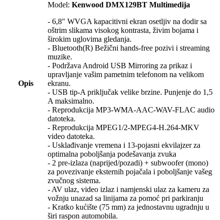
Model:
Kenwood DMX129BT Multimedija
- 6,8" WVGA kapacitivni ekran osetljiv na dodir sa
oštrim slikama visokog kontrasta, živim bojama i
širokim uglovima gledanja.
- Bluetooth(R) Bežični hands-free pozivi i streaming
muzike.
- Podržava Android USB Mirroring za prikaz i
upravljanje vašim pametnim telefonom na velikom
ekranu.
Opis
- USB tip-A priključak velike brzine. Punjenje do 1,5
A maksimalno.
- Reprodukcija MP3-WMA-AAC-WAV-FLAC audio
datoteka.
- Reprodukcija MPEG1/2-MPEG4-H.264-MKV
video datoteka.
- Usklađivanje vremena i 13-pojasni ekvilajzer za
optimalna poboljšanja podešavanja zvuka
- 2 pre-izlaza (naprijed/pozadi) + subwoofer (mono)
za povezivanje eksternih pojačala i poboljšanje vašeg
zvučnog sistema.
- AV ulaz, video izlaz i namjenski ulaz za kameru za
vožnju unazad sa linijama za pomoć pri parkiranju
- Kratko kućište (75 mm) za jednostavnu ugradnju u
širi raspon automobila.