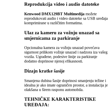
Reprodukcija video i audio datoteke
Kenwood DMX129BT Multimedija
možete
reprodukovati audio i video datoteke sa USB uređaja
komprimirane u različitim formatima.
Ulaz za kameru za vožnju unazad sa
smjernicama za parkiranje
Opcionalna kamera za vožnju unazad povećava
sigurnost prilikom vožnje unazad i nadzora iza vašeg
vozila. Ugrađene, podesive linije za parkiranje
dodatno doprinose njenoj efikasnosti.
Dizajn kratke šasije
Smanjena dubina šasije doprinosi smanjenju težine i
idealna je ako imate ograničen prostor, a instalacija je
olakšana u širem rasponu automobila.
TEHNIČKE KARAKTERISTIKE
UREĐAJA: