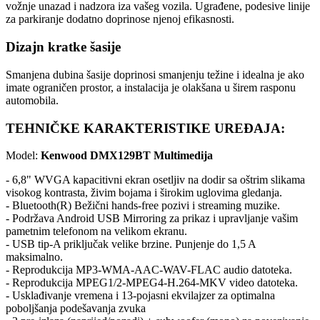
vožnje unazad i nadzora iza vašeg vozila. Ugrađene, podesive linije
za parkiranje dodatno doprinose njenoj efikasnosti.
Dizajn kratke šasije
Smanjena dubina šasije doprinosi smanjenju težine i idealna je ako
imate ograničen prostor, a instalacija je olakšana u širem rasponu
automobila.
TEHNIČKE KARAKTERISTIKE UREĐAJA:
Model:
Kenwood DMX129BT Multimedija
- 6,8" WVGA kapacitivni ekran osetljiv na dodir sa oštrim slikama
visokog kontrasta, živim bojama i širokim uglovima gledanja.
- Bluetooth(R) Bežični hands-free pozivi i streaming muzike.
- Podržava Android USB Mirroring za prikaz i upravljanje vašim
pametnim telefonom na velikom ekranu.
- USB tip-A priključak velike brzine. Punjenje do 1,5 A
maksimalno.
- Reprodukcija MP3-WMA-AAC-WAV-FLAC audio datoteka.
- Reprodukcija MPEG1/2-MPEG4-H.264-MKV video datoteka.
- Usklađivanje vremena i 13-pojasni ekvilajzer za optimalna
poboljšanja podešavanja zvuka