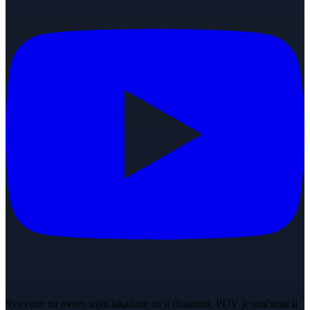
Sve cene na ovom sajtu iskazane su u dinarima. PDV je uračunat u