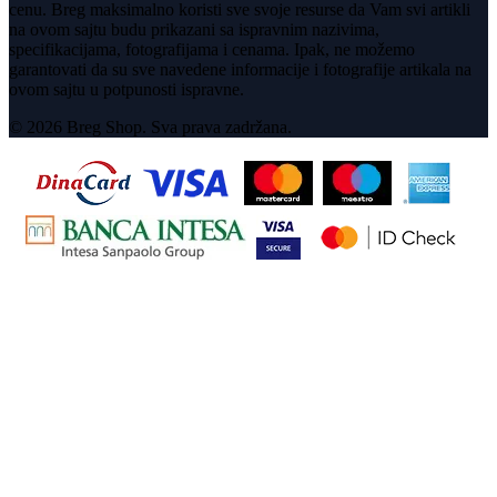
cenu. Breg maksimalno koristi sve svoje resurse da Vam svi artikli
na ovom sajtu budu prikazani sa ispravnim nazivima,
specifikacijama, fotografijama i cenama. Ipak, ne možemo
garantovati da su sve navedene informacije i fotografije artikala na
ovom sajtu u potpunosti ispravne.
© 2026 Breg Shop. Sva prava zadržana.