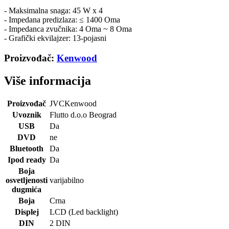
- Maksimalna snaga: 45 W x 4
- Impedana predizlaza: ≤ 1400 Oma
- Impedanca zvučnika: 4 Oma ~ 8 Oma
- Grafički ekvilajzer: 13-pojasni
Proizvođač:
Kenwood
Više informacija
Proizvođač
JVCKenwood
Uvoznik
Flutto d.o.o Beograd
USB
Da
DVD
ne
Bluetooth
Da
Ipod ready
Da
Boja
osvetljenosti
varijabilno
dugmića
Boja
Crna
Displej
LCD (Led backlight)
DIN
2 DIN