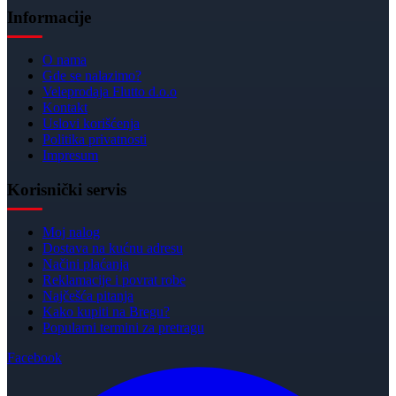
Informacije
O nama
Gde se nalazimo?
Veleprodaja Flutto d.o.o
Kontakt
Uslovi korišćenja
Politika privatnosti
Impresum
Korisnički servis
Moj nalog
Dostava na kućnu adresu
Načini plaćanja
Reklamacije i povrat robe
Najčešća pitanja
Kako kupiti na Bregu?
Popularni termini za pretragu
Facebook