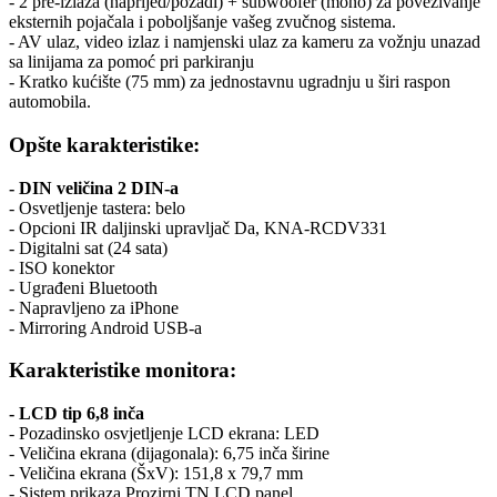
- 2 pre-izlaza (naprijed/pozadi) + subwoofer (mono) za povezivanje
eksternih pojačala i poboljšanje vašeg zvučnog sistema.
- AV ulaz, video izlaz i namjenski ulaz za kameru za vožnju unazad
sa linijama za pomoć pri parkiranju
- Kratko kućište (75 mm) za jednostavnu ugradnju u širi raspon
automobila.
Opšte karakteristike:
- DIN veličina 2 DIN-a
- Osvetljenje tastera: belo
- Opcioni IR daljinski upravljač Da, KNA-RCDV331
- Digitalni sat (24 sata)
- ISO konektor
- Ugrađeni Bluetooth
- Napravljeno za iPhone
- Mirroring Android USB-a
Karakteristike monitora:
- LCD tip 6,8 inča
- Pozadinsko osvjetljenje LCD ekrana: LED
- Veličina ekrana (dijagonala): 6,75 inča širine
- Veličina ekrana (ŠxV): 151,8 x 79,7 mm
- Sistem prikaza Prozirni TN LCD panel