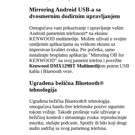
Mirroring Android USB-a sa
dvosmernim dodirnim upravljanjem
Omogućava vam prikazivanje i upravljanje vašim
Android pametnim telefonom* na ekranu
KENWOOD multimedije. Možete uživati u svojim
omiljenim aplikacijama na velikom ekranu uz
impresivan kvalitet zvuka. Pre početka, samo
instalirajte besplatnu aplikaciju "Mirroring OB for
KENWOOD" na svoj pametni telefon i povežite
Kenwood DMX129BT Multimedij
om putem USB
kabla i Bluetooth veze.
Ugrađena bežična Bluetooth®
tehnologija
Ugrađena bežična Bluetooth® tehnologija
omogućava hands-free telefonske pozive sigurnim
tokom vožnje. Takođe proširuje vaše uživanje u
bežičnoj kontroli i streamingu zvuka: reproducirajte
muziku, slušajte podcaste, Spotify ili bilo koji drugi
audio sadržaj sa svog pametnog telefona.