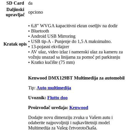
SD Card
da
Daljinski
opciono
upravljač
• 6,8" WVGA kapacitivni ekran osetljiv na dodir
• Bluetooth
• Android USB Mirroring
• USB tip-A - Punjenje do 1,5 A maksimalno.
Kratak opis
• 13-pojasni ekvilajzer
• AV ulaz, video izlaz i namenski ulaz za kameru za
vožnju unazad sa linijama za pomoć pri parkiranju
• Kratko kućište (75 mm)
Kenwood DMX129BT Multimedija za automobil
Tip:
Auto multimedija
Uvoznik:
Flutto doo
Proizvođač uređaja:
Kenwood
Dodajte novu dimenziju zvuka u Vašem autu i
odaberite najpovoljniji i najkavlitetniji model
Multimedija za Vašeg četvorotočkaša.