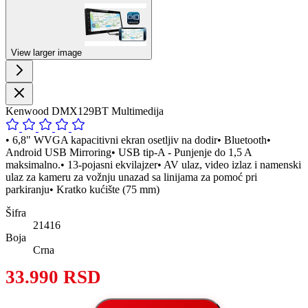
View larger image
Kenwood DMX129BT Multimedija
• 6,8" WVGA kapacitivni ekran osetljiv na dodir• Bluetooth•
Android USB Mirroring• USB tip-A - Punjenje do 1,5 A
maksimalno.• 13-pojasni ekvilajzer• AV ulaz, video izlaz i namenski
ulaz za kameru za vožnju unazad sa linijama za pomoć pri
parkiranju• Kratko kućište (75 mm)
Šifra
21416
Boja
Crna
33.990 RSD