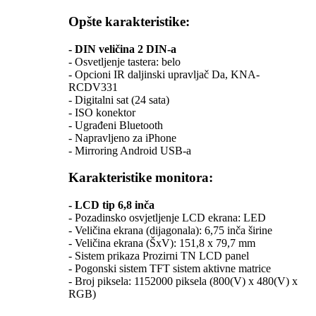
Opšte karakteristike:
- DIN veličina 2 DIN-a
- Osvetljenje tastera: belo
- Opcioni IR daljinski upravljač Da, KNA-
RCDV331
- Digitalni sat (24 sata)
- ISO konektor
- Ugrađeni Bluetooth
- Napravljeno za iPhone
- Mirroring Android USB-a
Karakteristike monitora:
- LCD tip 6,8 inča
- Pozadinsko osvjetljenje LCD ekrana: LED
- Veličina ekrana (dijagonala): 6,75 inča širine
- Veličina ekrana (ŠxV): 151,8 x 79,7 mm
- Sistem prikaza Prozirni TN LCD panel
- Pogonski sistem TFT sistem aktivne matrice
- Broj piksela: 1152000 piksela (800(V) x 480(V) x
RGB)