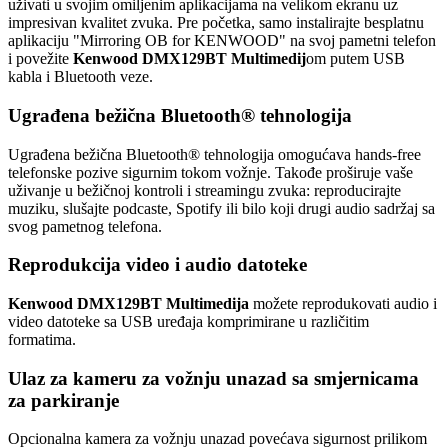
uživati u svojim omiljenim aplikacijama na velikom ekranu uz
impresivan kvalitet zvuka. Pre početka, samo instalirajte besplatnu
aplikaciju "Mirroring OB for KENWOOD" na svoj pametni telefon
i povežite
Kenwood DMX129BT Multimedij
om putem USB
kabla i Bluetooth veze.
Ugrađena bežična Bluetooth® tehnologija
Ugrađena bežična Bluetooth® tehnologija omogućava hands-free
telefonske pozive sigurnim tokom vožnje. Takođe proširuje vaše
uživanje u bežičnoj kontroli i streamingu zvuka: reproducirajte
muziku, slušajte podcaste, Spotify ili bilo koji drugi audio sadržaj sa
svog pametnog telefona.
Reprodukcija video i audio datoteke
Kenwood DMX129BT Multimedija
možete reprodukovati audio i
video datoteke sa USB uređaja komprimirane u različitim
formatima.
Ulaz za kameru za vožnju unazad sa smjernicama
za parkiranje
Opcionalna kamera za vožnju unazad povećava sigurnost prilikom