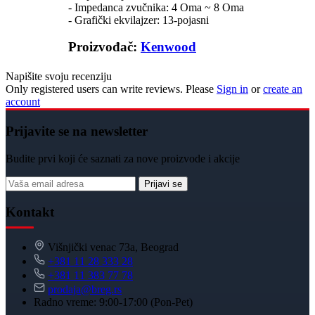
- Impedanca zvučnika: 4 Oma ~ 8 Oma
- Grafički ekvilajzer: 13-pojasni
Proizvođač:
Kenwood
Napišite svoju recenziju
Only registered users can write reviews. Please
Sign in
or
create an
account
Prijavite se na newsletter
Budite prvi koji će saznati za nove proizvode i akcije
Prijavi se
Kontakt
Višnjički venac 73a, Beograd
+381 11 28 333 28
+381 11 383 77 78
prodaja@breg.rs
Radno vreme: 9:00-17:00 (Pon-Pet)