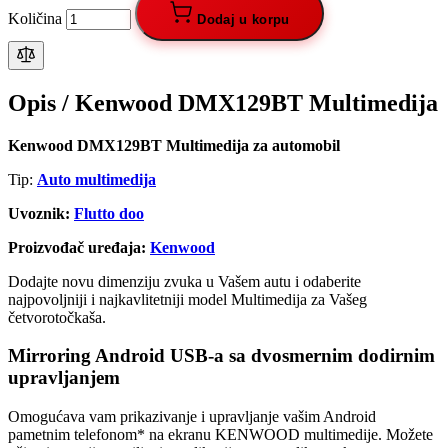
Količina
Dodaj u korpu
Opis /
Kenwood DMX129BT Multimedija
Kenwood DMX129BT Multimedija za automobil
Tip:
Auto multimedija
Uvoznik:
Flutto doo
Proizvođač uređaja:
Kenwood
Dodajte novu dimenziju zvuka u Vašem autu i odaberite
najpovoljniji i najkavlitetniji model Multimedija za Vašeg
četvorotočkaša.
Mirroring Android USB-a sa dvosmernim dodirnim
upravljanjem
Omogućava vam prikazivanje i upravljanje vašim Android
pametnim telefonom* na ekranu KENWOOD multimedije. Možete