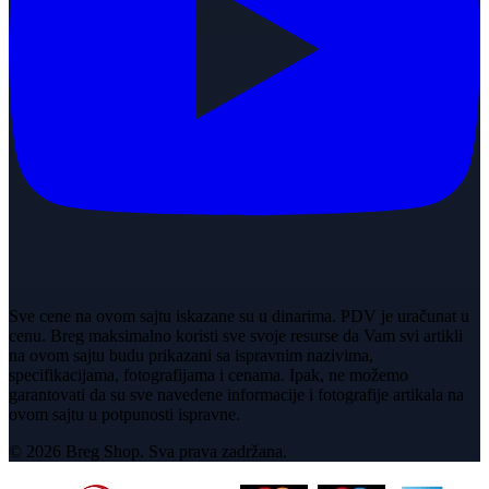
Sve cene na ovom sajtu iskazane su u dinarima. PDV je uračunat u
cenu. Breg maksimalno koristi sve svoje resurse da Vam svi artikli
na ovom sajtu budu prikazani sa ispravnim nazivima,
specifikacijama, fotografijama i cenama. Ipak, ne možemo
garantovati da su sve navedene informacije i fotografije artikala na
ovom sajtu u potpunosti ispravne.
© 2026 Breg Shop. Sva prava zadržana.