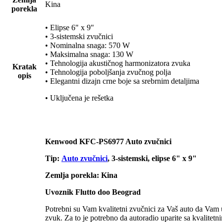
Kina
porekla
• Elipse 6" x 9"
• 3-sistemski zvučnici
• Nominalna snaga: 570 W
• Maksimalna snaga: 130 W
• Tehnologija akustičnog harmonizatora zvuka
Kratak
• Tehnologija poboljšanja zvučnog polja
opis
• Elegantni dizajn crne boje sa srebrnim detaljima
• Uključena je rešetka
Kenwood KFC-PS6977 Auto zvučnici
Tip:
Auto zvučnici
, 3-sistemski, elipse 6" x 9"
Zemlja porekla: Kina
Uvoznik Flutto doo Beograd
Potrebni su Vam kvalitetni zvučnici za Vaš auto da Vam 
zvuk. Za to je potrebno da autoradio uparite sa kvalitet