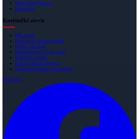
Politika privatnosti
Impresum
Korisnički servis
Moj nalog
Dostava na kućnu adresu
Načini plaćanja
Reklamacije i povrat robe
Najčešća pitanja
Kako kupiti na Bregu?
Popularni termini za pretragu
Facebook