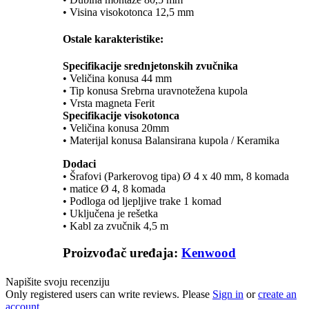
• Visina visokotonca 12,5 mm
Ostale karakteristike:
Specifikacije srednjetonskih zvučnika
• Veličina konusa 44 mm
• Tip konusa Srebrna uravnotežena kupola
• Vrsta magneta Ferit
Specifikacije visokotonca
• Veličina konusa 20mm
• Materijal konusa Balansirana kupola / Keramika
Dodaci
• Šrafovi (Parkerovog tipa) Ø 4 x 40 mm, 8 komada
• matice Ø 4, 8 komada
• Podloga od ljepljive trake 1 komad
• Uključena je rešetka
• Kabl za zvučnik 4,5 m
Proizvođač uređaja:
Kenwood
Napišite svoju recenziju
Only registered users can write reviews. Please
Sign in
or
create an
account