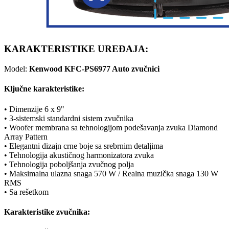
KARAKTERISTIKE UREĐAJA:
Model:
Kenwood KFC-PS6977 Auto zvučnici
Ključne karakteristike:
• Dimenzije 6 x 9"
• 3-sistemski standardni sistem zvučnika
• Woofer membrana sa tehnologijom podešavanja zvuka Diamond
Array Pattern
• Elegantni dizajn crne boje sa srebrnim detaljima
• Tehnologija akustičnog harmonizatora zvuka
• Tehnologija poboljšanja zvučnog polja
• Maksimalna ulazna snaga 570 W / Realna muzička snaga 130 W
RMS
• Sa rešetkom
Karakteristike zvučnika: