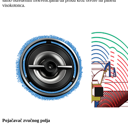
samo određenim frekvencijama da prođu kroz otvore na panelu
visokotonca.
Pojačavač zvučnog polja