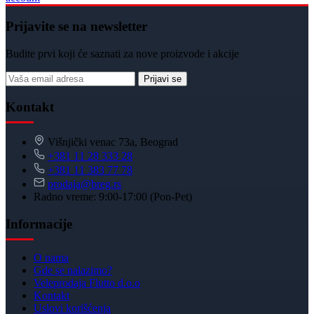
Prijavite se na newsletter
Budite prvi koji će saznati za nove proizvode i akcije
Prijavi se
Kontakt
Višnjički venac 73a, Beograd
+381 11 28 333 28
+381 11 383 77 78
prodaja@breg.rs
Radno vreme: 9:00-17:00 (Pon-Pet)
Informacije
O nama
Gde se nalazimo?
Veleprodaja Flutto d.o.o
Kontakt
Uslovi korišćenja