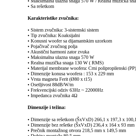
• Maksimalna ulazna snaga 570 W / Realna muzička 
• Sa rešetkom
Karakteristike zvučnika:
• Sistem zvučnika: 3-sistemski sistem
• Tip zvučnika: Koaksijalni
• Konusni woofer sa dijamantskim uzorkom
• Pojačivač zvučnog polja
• Akustični harmoni zator zvuka
• Maksimalna ulazna snaga 570 W
• Realna muzička snaga 130 W ( RMS)
• Materijal membrane woofera: Crni polipropilenski (PP
• Dimenzije konusa woofera : 153 x 229 mm
• Vrsta magneta Ferit (Ø80 x t15)
• Osetljivost 88dB/W/m
• Frekvencijski odziv 63Hz ~ 22000Hz
• Impedanca zvučnika 4Ω
Dimenzije i težina:
• Dimenzije sa rešetkom (ŠxVxD) 266,1 x 197,3 x 100
• Dimenzije bez rešetke (ŠxVxD) 236,4 x 164 x 93 mm
• Prečnik montažnog otvora 218,5 mm x 149,5 mm
• Dubina montaže 80,5 mm