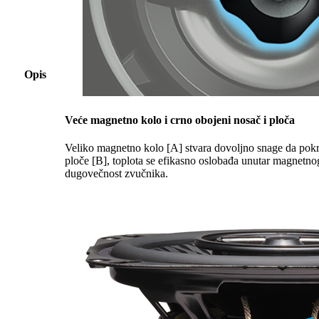
Opis
Veće magnetno kolo i crno obojeni nosač i ploča
Veliko magnetno kolo [A] stvara dovoljno snage da pokr
ploče [B], toplota se efikasno oslobađa unutar magnetno
dugovečnost zvučnika.