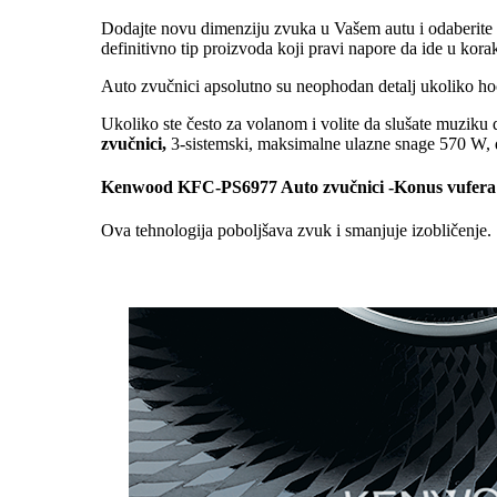
Dodajte novu dimenziju zvuka u Vašem autu i odaberite n
definitivno tip proizvoda koji pravi napore da ide u kor
Auto zvučnici apsolutno su neophodan detalj ukoliko hoćet
Ukoliko ste često za volanom i volite da slušate muziku d
zvučnici,
3-sistemski, maksimalne ulazne snage 570 W, d
Kenwood KFC-PS6977 Auto zvučnici -Konus vufera 
Ova tehnologija poboljšava zvuk i smanjuje izobličenje.