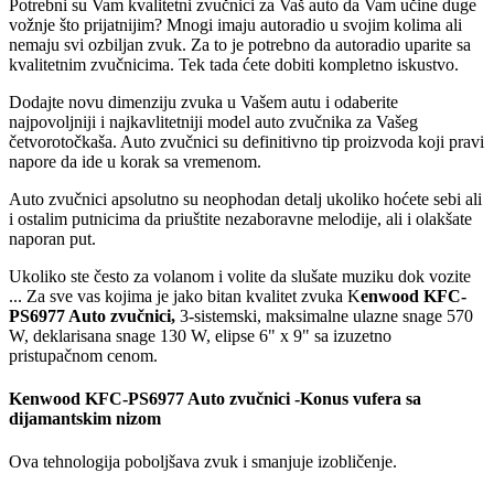
Potrebni su Vam kvalitetni zvučnici za Vaš auto da Vam učine duge
vožnje što prijatnijim? Mnogi imaju autoradio u svojim kolima ali
nemaju svi ozbiljan zvuk. Za to je potrebno da autoradio uparite sa
kvalitetnim zvučnicima. Tek tada ćete dobiti kompletno iskustvo.
Dodajte novu dimenziju zvuka u Vašem autu i odaberite
najpovoljniji i najkavlitetniji model auto zvučnika za Vašeg
četvorotočkaša. Auto zvučnici su definitivno tip proizvoda koji pravi
napore da ide u korak sa vremenom.
Auto zvučnici apsolutno su neophodan detalj ukoliko hoćete sebi ali
i ostalim putnicima da priuštite nezaboravne melodije, ali i olakšate
naporan put.
Ukoliko ste često za volanom i volite da slušate muziku dok vozite
... Za sve vas kojima je jako bitan kvalitet zvuka K
enwood KFC-
PS6977 Auto zvučnici,
3-sistemski, maksimalne ulazne snage 570
W, deklarisana snage 130 W, elipse 6" x 9" sa izuzetno
pristupačnom cenom.
Kenwood KFC-PS6977 Auto zvučnici -Konus vufera sa
dijamantskim nizom
Ova tehnologija poboljšava zvuk i smanjuje izobličenje.