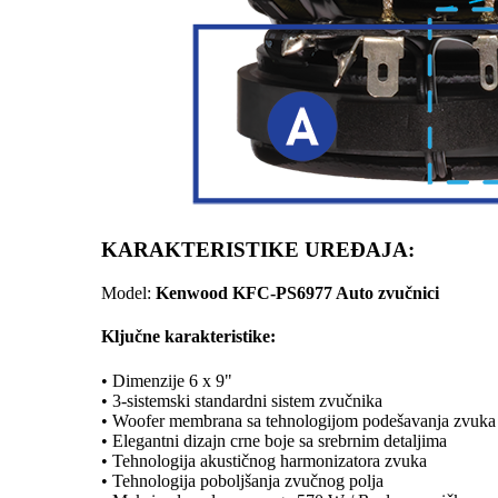
KARAKTERISTIKE UREĐAJA:
Model:
Kenwood KFC-PS6977 Auto zvučnici
Ključne karakteristike:
• Dimenzije 6 x 9"
• 3-sistemski standardni sistem zvučnika
• Woofer membrana sa tehnologijom podešavanja zvuka
• Elegantni dizajn crne boje sa srebrnim detaljima
• Tehnologija akustičnog harmonizatora zvuka
• Tehnologija poboljšanja zvučnog polja