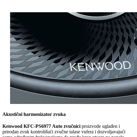
Akustični harmonizator zvuka
Kenwood KFC-PS6977 Auto zvučnici
proizvode uglađen i
prirodan zvuk kontrolišući zvučne talase vufera i dozvoljavajući