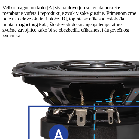
Veliko magnetno kolo [A] stvara dovoljno snage da pokreće
membrane vufera i reprodukuje zvuk visoke gustine. Primenom crne
boje na delove okvira i ploče [B], toplota se efikasno oslobađa
unutar magnetnog kola, što dovodi do smanjenja temperature
zvučne zavojnice kako bi se obezbedila efikasnost i dugovečnost
zvučnika.