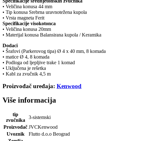
Specifikacije srednjetonskih zvučnika
• Veličina konusa 44 mm
• Tip konusa Srebrna uravnotežena kupola
• Vrsta magneta Ferit
Specifikacije visokotonca
• Veličina konusa 20mm
• Materijal konusa Balansirana kupola / Keramika
Dodaci
• Šrafovi (Parkerovog tipa) Ø 4 x 40 mm, 8 komada
• matice Ø 4, 8 komada
• Podloga od ljepljive trake 1 komad
• Uključena je rešetka
• Kabl za zvučnik 4,5 m
Proizvođač uređaja:
Kenwood
Više informacija
tip
3-sistemski
zvučnika
Proizvođač
JVCKenwood
Uvoznik
Flutto d.o.o Beograd
Zemlja