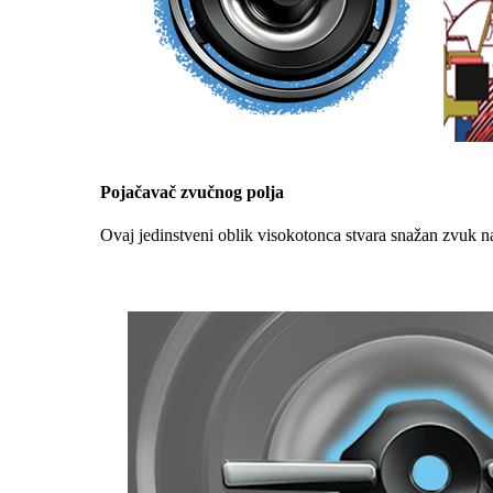
Pojačavač zvučnog polja
Ovaj jedinstveni oblik visokotonca stvara snažan zvuk na