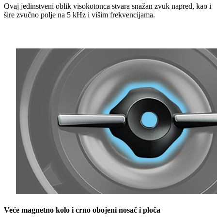
Ovaj jedinstveni oblik visokotonca stvara snažan zvuk napred, kao i
šire zvučno polje na 5 kHz i višim frekvencijama.
Veće magnetno kolo i crno obojeni nosač i ploča