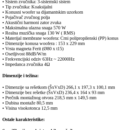
• Sistem zvučnika: 3-sistemski sistem
• Tip zvučnika: Koaksijalni
• Konusni woofer sa dijamantskim uzorkom
• Pojačivač zvučnog polja
• Akustični harmoni zator zvuka
• Maksimalna ulazna snaga 570 W
• Realna muzička snaga 130 W ( RMS)
• Materijal membrane woofera: Crni polipropilenski (PP) konus
• Dimenzije konusa woofera : 153 x 229 mm
• Vrsta magneta Ferit (Ø80 x t15)
• Osetljivost 88dB/W/m
• Frekvencijski odziv 63Hz ~ 22000Hz
• Impedanca zvučnika 4Ω
Dimenzije i težina:
• Dimenzije sa rešetkom (ŠxVxD) 266,1 x 197,3 x 100,1 mm
• Dimenzije bez rešetke (ŠxVxD) 236,4 x 164 x 93 mm
• Prečnik montažnog otvora 218,5 mm x 149,5 mm
• Dubina montaže 80,5 mm
• Visina visokotonca 12,5 mm
Ostale karakteristike: