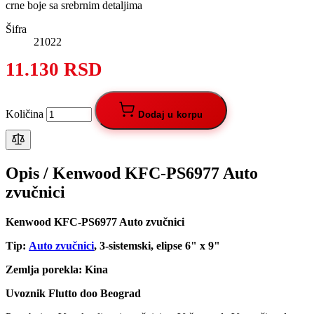
crne boje sa srebrnim detaljima
Šifra
21022
11.130 RSD
Količina
Dodaj u korpu
Opis /
Kenwood KFC-PS6977 Auto
zvučnici
Kenwood KFC-PS6977 Auto zvučnici
Tip:
Auto zvučnici
, 3-sistemski, elipse 6" x 9"
Zemlja porekla: Kina
Uvoznik Flutto doo Beograd