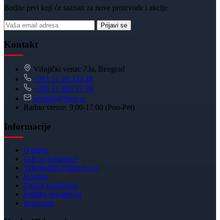
Budite prvi koji će saznati za nove proizvode i akcije
Prijavi se
Kontakt
Višnjički venac 73a, Beograd
+381 11 28 333 28
+381 11 383 77 78
prodaja@breg.rs
Radno vreme: 9:00-17:00 (Pon-Pet)
Informacije
O nama
Gde se nalazimo?
Veleprodaja Flutto d.o.o
Kontakt
Uslovi korišćenja
Politika privatnosti
Impresum