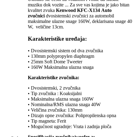
muziku dok vozite ... Za sve vas kojima je jako bitan
kvalitet zvuka
Kenwood KFC-X134 Auto
zvučnici
dvosistemski zvučnici za automobil
maksimalne ulazne snage 160W, deklarisana snage 40
W, veličine 13cm.
Karakteristike uređaja:
• Dvosistemski sistem od dva zvučnika
• 130mm polypropylen diaphragm
• 25mm Soft Dome Tweeter
• 160W Maksimalna ulazna snaga
Karakteristike zvučnika:
• Dvosistemski, 2 zvučnika
• Tip zvučnika : Koaksijalni
• Maksimalna ulazna snaga 160W
• Nominalna/RMS ulazna snaga 40W
• Veličina zvučnika: 130mm
• Dizajn opne zvučnika: Polipropilenska opna
• Tip magneta: Ferit
• Mogućnost ugradnje: Vrata i zadnja ploča
Specifikacija zvučnika/woofer-a: