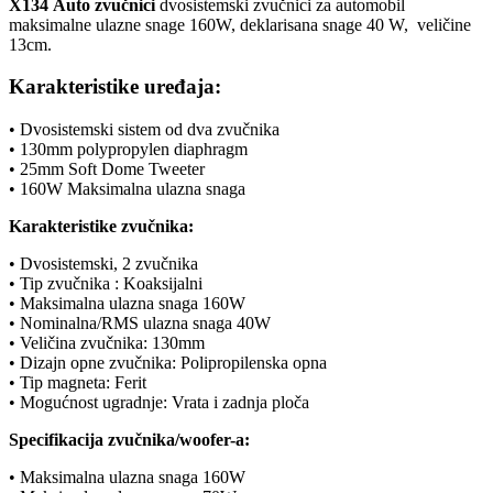
X134 Auto zvučnici
dvosistemski zvučnici za automobil
maksimalne ulazne snage 160W, deklarisana snage 40 W, veličine
13cm.
Karakteristike uređaja:
• Dvosistemski sistem od dva zvučnika
• 130mm polypropylen diaphragm
• 25mm Soft Dome Tweeter
• 160W Maksimalna ulazna snaga
Karakteristike zvučnika:
• Dvosistemski, 2 zvučnika
• Tip zvučnika : Koaksijalni
• Maksimalna ulazna snaga 160W
• Nominalna/RMS ulazna snaga 40W
• Veličina zvučnika: 130mm
• Dizajn opne zvučnika: Polipropilenska opna
• Tip magneta: Ferit
• Mogućnost ugradnje: Vrata i zadnja ploča
Specifikacija zvučnika/woofer-a:
• Maksimalna ulazna snaga 160W