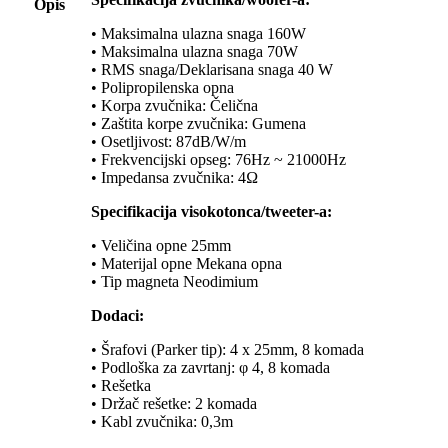
Opis
• Maksimalna ulazna snaga 160W
• Maksimalna ulazna snaga 70W
• RMS snaga/Deklarisana snaga 40 W
• Polipropilenska opna
• Korpa zvučnika: Čelična
• Zaštita korpe zvučnika: Gumena
• Osetljivost: 87dB/W/m
• Frekvencijski opseg: 76Hz ~ 21000Hz
• Impedansa zvučnika: 4Ω
Specifikacija visokotonca/tweeter-a:
• Veličina opne 25mm
• Materijal opne Mekana opna
• Tip magneta Neodimium
Dodaci:
• Šrafovi (Parker tip): 4 x 25mm, 8 komada
• Podloška za zavrtanj: φ 4, 8 komada
• Rešetka
• Držač rešetke: 2 komada
• Kabl zvučnika: 0,3m