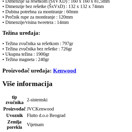
• Dimenzije sa rešetkom (ŠxVXD) : 160 x 160 x 81,5mm
• Dimenzije bez rešetke (ŠxVxD) : 132 x 132 x 74mm
• Dubina potrebna za montiranje : 60mm
• Prečnik rupe za montiranje : 120mm
• Dimenzije/visina tweetera : 14mm
Težina uređaja:
• Težina zvučnika sa rešetkom : 797gr
• Težina zvučnika bez rešetke : 726gr
• Ukupna težina : 1900gr
• Težina magneta : 240gr
Proizvođač uređaja:
Kenwood
Više informacija
tip
2-sistemski
zvučnika
Proizvođač
JVCKenwood
Uvoznik
Flutto d.o.o Beograd
Zemlja
Vijetnam
porekla