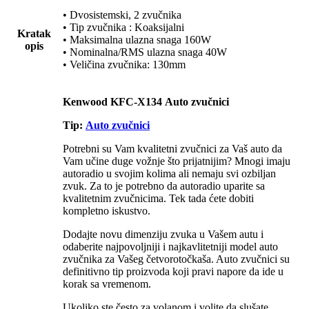
• Dvosistemski, 2 zvučnika
• Tip zvučnika : Koaksijalni
Kratak
• Maksimalna ulazna snaga 160W
opis
• Nominalna/RMS ulazna snaga 40W
• Veličina zvučnika: 130mm
Kenwood KFC-X134 Auto zvučnici
Tip:
Auto zvučnici
Potrebni su Vam kvalitetni zvučnici za Vaš auto da
Vam učine duge vožnje što prijatnijim? Mnogi imaju
autoradio u svojim kolima ali nemaju svi ozbiljan
zvuk. Za to je potrebno da autoradio uparite sa
kvalitetnim zvučnicima. Tek tada ćete dobiti
kompletno iskustvo.
Dodajte novu dimenziju zvuka u Vašem autu i
odaberite najpovoljniji i najkavlitetniji model auto
zvučnika za Vašeg četvorotočkaša. Auto zvučnici su
definitivno tip proizvoda koji pravi napore da ide u
korak sa vremenom.
Ukoliko ste često za volanom i volite da slušate