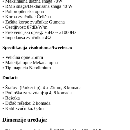
• Maksimalna ulazna snaga 70W
• RMS snaga/Deklarisana snaga 40 W
• Polipropilenska opna
• Korpa zvučnika: Čelična
• Zaštita korpe zvučnika: Gumena
• Osetljivost: 87dB/W/m
• Frekvencijski opseg: 76Hz ~ 21000Hz
• Impedansa zvučnika: 4Ω
Specifikacija visokotonca/tweeter-a:
• Veličina opne 25mm
• Materijal opne Mekana opna
• Tip magneta Neodimium
Dodaci:
• Šrafovi (Parker tip): 4 x 25mm, 8 komada
• Podloška za zavrtanj: φ 4, 8 komada
• Rešetka
• Držač rešetke: 2 komada
• Kabl zvučnika: 0,3m
Dimenzije uređaja: