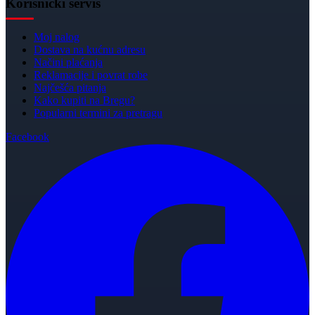
Korisnički servis
Moj nalog
Dostava na kućnu adresu
Načini plaćanja
Reklamacije i povrat robe
Najčešća pitanja
Kako kupiti na Bregu?
Popularni termini za pretragu
Facebook