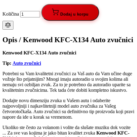
Količina
Dodaj u korpu
Opis /
Kenwood KFC-X134 Auto zvučnici
Kenwood KFC-X134 Auto zvučnici
Tip:
Auto zvučnici
Potrebni su Vam kvalitetni zvučnici za Vaš auto da Vam učine duge
vožnje što prijatnijim? Mnogi imaju autoradio u svojim kolima ali
nemaju svi ozbiljan zvuk. Za to je potrebno da autoradio uparite sa
kvalitetnim zvučnicima. Tek tada ćete dobiti kompletno iskustvo.
Dodajte novu dimenziju zvuka u Vašem autu i odaberite
najpovoljniji i najkavlitetniji model auto zvučnika za Vašeg
četvorotočkaša. Auto zvučnici su definitivno tip proizvoda koji pravi
napore da ide u korak sa vremenom.
Ukoliko ste često za volanom i volite da slušate muziku dok vozite
... Za sve vas kojima je jako bitan kvalitet zvuka
Kenwood KFC-