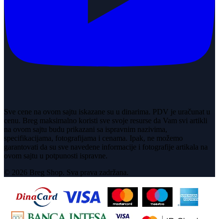
Sve cene na ovom sajtu iskazane su u dinarima. PDV je uračunat u
cenu. Breg maksimalno koristi sve svoje resurse da Vam svi artikli
na ovom sajtu budu prikazani sa ispravnim nazivima,
specifikacijama, fotografijama i cenama. Ipak, ne možemo
garantovati da su sve navedene informacije i fotografije artikala na
ovom sajtu u potpunosti ispravne.
© 2026 Breg Shop. Sva prava zadržana.