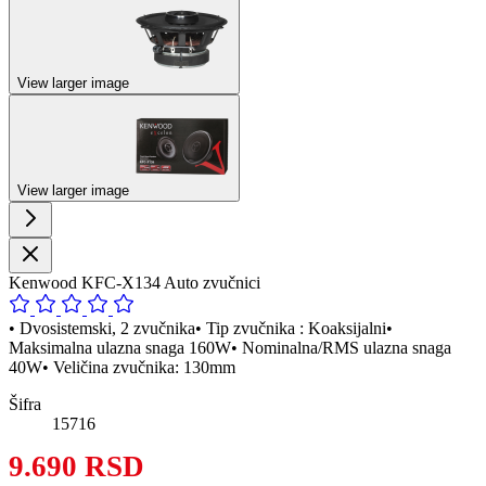
View larger image
View larger image
Kenwood KFC-X134 Auto zvučnici
• Dvosistemski, 2 zvučnika• Tip zvučnika : Koaksijalni•
Maksimalna ulazna snaga 160W• Nominalna/RMS ulazna snaga
40W• Veličina zvučnika: 130mm
Šifra
15716
9.690 RSD