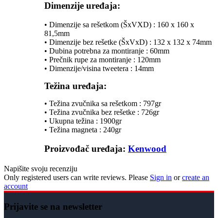
Dimenzije uređaja:
• Dimenzije sa rešetkom (ŠxVXD) : 160 x 160 x
81,5mm
• Dimenzije bez rešetke (ŠxVxD) : 132 x 132 x 74mm
• Dubina potrebna za montiranje : 60mm
• Prečnik rupe za montiranje : 120mm
• Dimenzije/visina tweetera : 14mm
Težina uređaja:
• Težina zvučnika sa rešetkom : 797gr
• Težina zvučnika bez rešetke : 726gr
• Ukupna težina : 1900gr
• Težina magneta : 240gr
Proizvođač uređaja:
Kenwood
Napišite svoju recenziju
Only registered users can write reviews. Please
Sign in
or
create an
account
Prijavite se na newsletter