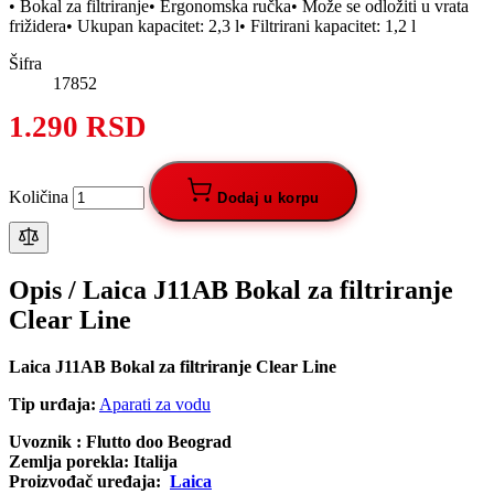
• Bokal za filtriranje• Ergonomska ručka• Može se odložiti u vrata
frižidera• Ukupan kapacitet: 2,3 l• Filtrirani kapacitet: 1,2 l
Šifra
17852
1.290 RSD
Količina
Dodaj u korpu
Opis /
Laica J11AB Bokal za filtriranje
Clear Line
Laica J11AB Bokal za filtriranje Clear Line
Tip urđaja:
Aparati za vodu
Uvoznik : Flutto doo Beograd
Zemlja porekla: Italija
Proizvođač uređaja:
Laica