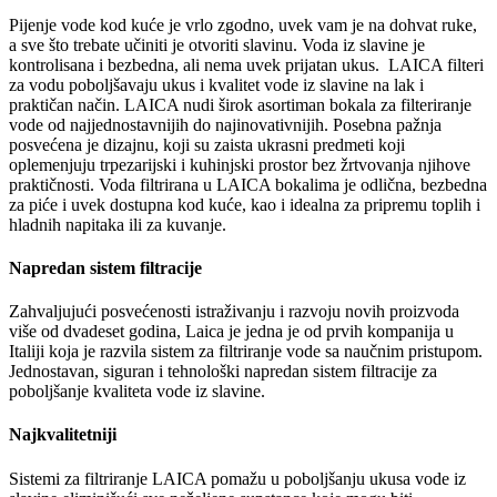
Pijenje vode kod kuće je vrlo zgodno, uvek vam je na dohvat ruke,
a sve što trebate učiniti je otvoriti slavinu. Voda iz slavine je
kontrolisana i bezbedna, ali nema uvek prijatan ukus. LAICA filteri
za vodu poboljšavaju ukus i kvalitet vode iz slavine na lak i
praktičan način. LAICA nudi širok asortiman bokala za filteriranje
vode od najjednostavnijih do najinovativnijih. Posebna pažnja
posvećena je dizajnu, koji su zaista ukrasni predmeti koji
oplemenjuju trpezarijski i kuhinjski prostor bez žrtvovanja njihove
praktičnosti. Voda filtrirana u LAICA bokalima je odlična, bezbedna
za piće i uvek dostupna kod kuće, kao i idealna za pripremu toplih i
hladnih napitaka ili za kuvanje.
Napredan sistem filtracije
Zahvaljujući posvećenosti istraživanju i razvoju novih proizvoda
više od dvadeset godina, Laica je jedna je od prvih kompanija u
Italiji koja je razvila sistem za filtriranje vode sa naučnim pristupom.
Jednostavan, siguran i tehnološki napredan sistem filtracije za
poboljšanje kvaliteta vode iz slavine.
Najkvalitetniji
Sistemi za filtriranje LAICA pomažu u poboljšanju ukusa vode iz