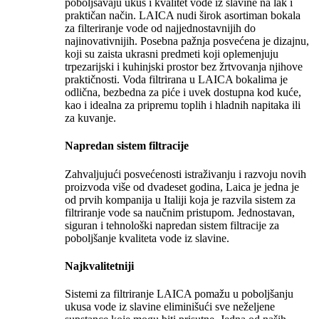
poboljšavaju ukus i kvalitet vode iz slavine na lak i
praktičan način. LAICA nudi širok asortiman bokala
za filteriranje vode od najjednostavnijih do
najinovativnijih. Posebna pažnja posvećena je dizajnu,
koji su zaista ukrasni predmeti koji oplemenjuju
trpezarijski i kuhinjski prostor bez žrtvovanja njihove
praktičnosti. Voda filtrirana u LAICA bokalima je
odlična, bezbedna za piće i uvek dostupna kod kuće,
kao i idealna za pripremu toplih i hladnih napitaka ili
za kuvanje.
Napredan sistem filtracije
Zahvaljujući posvećenosti istraživanju i razvoju novih
proizvoda više od dvadeset godina, Laica je jedna je
od prvih kompanija u Italiji koja je razvila sistem za
filtriranje vode sa naučnim pristupom. Jednostavan,
siguran i tehnološki napredan sistem filtracije za
poboljšanje kvaliteta vode iz slavine.
Najkvalitetniji
Sistemi za filtriranje LAICA pomažu u poboljšanju
ukusa vode iz slavine eliminišući sve neželjene