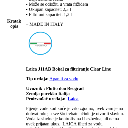
• Može se odložiti u vrata frižidera
• Ukupan kapacitet: 2,3 l
• Filtrirani kapacitet: 1,2 l
Kratak
– MADE IN ITALY
opis
Laica J11AB Bokal za filtriranje Clear Line
Tip urđaja:
Aparati za vodu
Uvoznik : Flutto doo Beograd
Zemlja porekla: Italija
Proizvođač uređaja:
Laica
Pijenje vode kod kuće je vrlo zgodno, uvek vam je na
dohvat ruke, a sve što trebate učiniti je otvoriti slavinu.
Voda iz slavine je kontrolisana i bezbedna, ali nema
uvek prijatan ukus. LAICA filteri za vodu