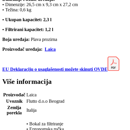
• Dimenzije: 26,5 cm x 9,3 cm x 27,2 cm
• Težina: 0,6 kg
• Ukupan kapacitet: 2,3 l
• Filtrirani kapacitet: 1,2 l
Boja uređaja:
Plava prozirna
Proizvođač uređaja:
Laica
EU Deklaraciju o usaglašenosti možete skinuti OVDE
Više informacija
Proizvođač
Laica
Uvoznik
Flutto d.o.o Beograd
Zemlja
Italija
porekla
• Bokal za filtriranje
• Ergonomska ručka