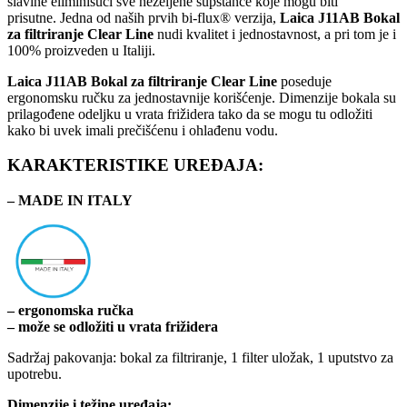
slavine eliminišući sve neželjene supstance koje mogu biti
prisutne. Jedna od naših prvih bi-flux® verzija,
Laica J11AB Bokal
za filtriranje Clear Line
nudi kvalitet i jednostavnost, a pri tom je i
100% proizveden u Italiji.
Laica J11AB Bokal za filtriranje Clear Line
poseduje
ergonomsku ručku za jednostavnije korišćenje. Dimenzije bokala su
prilagođene odeljku u vrata frižidera tako da se mogu tu odložiti
kako bi uvek imali prečišćenu i ohlađenu vodu.
KARAKTERISTIKE UREĐAJA:
– MADE IN ITALY
– ergonomska ručka
– može se odložiti u vrata frižidera
Sadržaj pakovanja: bokal za filtriranje, 1 filter uložak, 1 uputstvo za
upotrebu.
Dimenzije i težine uređaja: