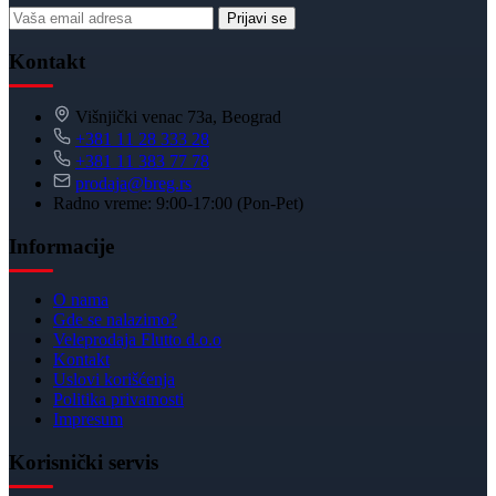
Prijavi se
Kontakt
Višnjički venac 73a, Beograd
+381 11 28 333 28
+381 11 383 77 78
prodaja@breg.rs
Radno vreme: 9:00-17:00 (Pon-Pet)
Informacije
O nama
Gde se nalazimo?
Veleprodaja Flutto d.o.o
Kontakt
Uslovi korišćenja
Politika privatnosti
Impresum
Korisnički servis