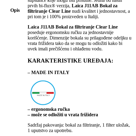
supstance koje mogu biti prisutne. Jedna od naših
prvih bi-flux® verzija,
Laica J11AB Bokal za
Opis
filtriranje Clear Line
nudi kvalitet i jednostavnost, a
pri tom je i 100% proizveden u Italiji.
Laica J11AB Bokal za filtriranje Clear Line
poseduje ergonomsku ručku za jednostavnije
korišćenje. Dimenzije bokala su prilagođene odeljku u
vrata frižidera tako da se mogu tu odložiti kako bi
uvek imali prečišćenu i ohlađenu vodu.
KARAKTERISTIKE UREĐAJA:
– MADE IN ITALY
– ergonomska ručka
– može se odložiti u vrata frižidera
Sadržaj pakovanja: bokal za filtriranje, 1 filter uložak,
1 uputstvo za upotrebu.