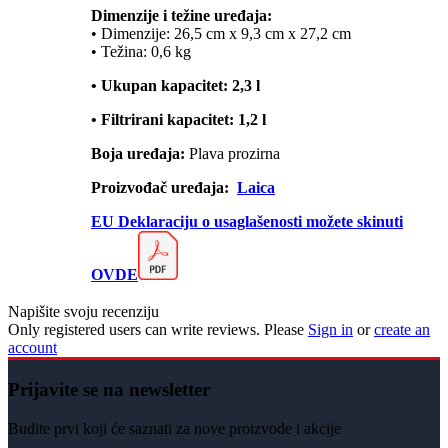
Dimenzije i težine uređaja:
• Dimenzije: 26,5 cm x 9,3 cm x 27,2 cm
• Težina: 0,6 kg
• Ukupan kapacitet: 2,3 l
• Filtrirani kapacitet: 1,2 l
Boja uređaja:
Plava prozirna
Proizvođač uređaja:
Laica
EU Deklaraciju o usaglašenosti možete skinuti
OVDE
Napišite svoju recenziju
Only registered users can write reviews. Please
Sign in
or
create an
account
Prijavite se na newsletter
Budite prvi koji će saznati za nove proizvode i akcije