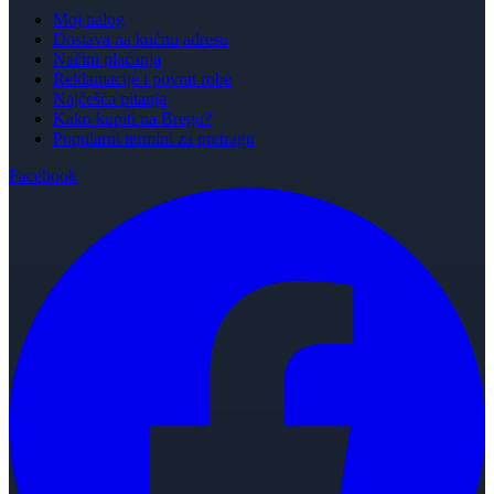
Moj nalog
Dostava na kućnu adresu
Načini plaćanja
Reklamacije i povrat robe
Najčešća pitanja
Kako kupiti na Bregu?
Popularni termini za pretragu
Facebook