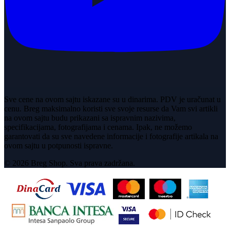
Sve cene na ovom sajtu iskazane su u dinarima. PDV je uračunat u
cenu. Breg maksimalno koristi sve svoje resurse da Vam svi artikli
na ovom sajtu budu prikazani sa ispravnim nazivima,
specifikacijama, fotografijama i cenama. Ipak, ne možemo
garantovati da su sve navedene informacije i fotografije artikala na
ovom sajtu u potpunosti ispravne.
© 2026 Breg Shop. Sva prava zadržana.