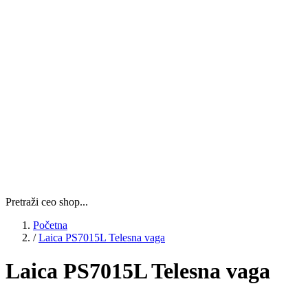
Pretraži ceo shop...
Početna
/
Laica PS7015L Telesna vaga
Laica PS7015L Telesna vaga