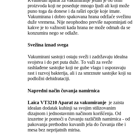
Kvalitetan aparat za vakumiranje jedan je od onih
proizvoda koji ne poseduje mnogo ljudi ali koji može
puno toga da donese i da raširi opcije koje imate.
Vakumirana i dobro spakovana hrana održaće svežinu
duže vremena. Nije neophodno previše napominjati od
kakve je to važnosti kada hrana ne može odmah da se
konzumira nego se odlaže.
Svežina iznad svega
Vakumirani sastojci ostaju sveži i zadržavaju idealna
svojstva i do pet puta duže. To važi za sveže
rashlađene sastojke koji ne gube vlagu i usporavaju
rast i razvoj bakterija, ali i za smrznute sastojke koji su
podložni dehidrataciji.
Napredni način čuvanja namirnica
Laica VT3210 Aparat za vakumiranje
je zaista
idealan dodatak kuhinji sa svojim stilizovanim
dizajnom i jednostavnim načinom korišćenja. Od
izuzetne je pomoći u čuvanju različitih namirnica - od
pakovanja prethodno kuvanih jela do čuvanja ribe i
mesa bez neprijatnih mirisa.