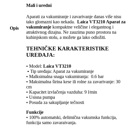
Mali i uredni
Aparati za vakumiranje i zavarivanje danas više nisu
tako glomazni kao nekada.
Laica VT3210 Aparat za
vakumiranje
kompaktne veličine i elegantnog i
Opis
atraktivnog dizajna. Ne zauzima puno prostora na
kuhinjskom stolu, a možete ga lako odložiti.
TEHNIČKE KARAKTERISTIKE
UREĐAJA:
• Model:
Laica VT3210
•
Tip uređaja: Aparat za vakumiranje
• Malksimalna snaga vakumiranja: 0.6 bar
• Maksimalna širina kese ili rolne za zavarivanje: 30
cm
• Kapacitet izvlačenja vazduha: 9 l/min
• Usisna pumpa
• Posuda za sakupljanje tečnosti
Funkcije
• 100% automatski, delimična vakumska funkcija,
funkcija samo zavaraivanja.