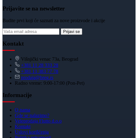
Prijavite se na newsletter
Budite prvi koji će saznati za nove proizvode i akcije
Prijavi se
Kontakt
Višnjički venac 73a, Beograd
+381 11 28 333 28
+381 11 383 77 78
prodaja@breg.rs
Radno vreme: 9:00-17:00 (Pon-Pet)
Informacije
O nama
Gde se nalazimo?
Veleprodaja Flutto d.o.o
Kontakt
Uslovi korišćenja
Politika privatnosti