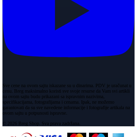
Sve cene na ovom sajtu iskazane su u dinarima. PDV je uračunat u
cenu. Breg maksimalno koristi sve svoje resurse da Vam svi artikli
na ovom sajtu budu prikazani sa ispravnim nazivima,
specifikacijama, fotografijama i cenama. Ipak, ne možemo
garantovati da su sve navedene informacije i fotografije artikala na
ovom sajtu u potpunosti ispravne.
© 2026 Breg Shop. Sva prava zadržana.