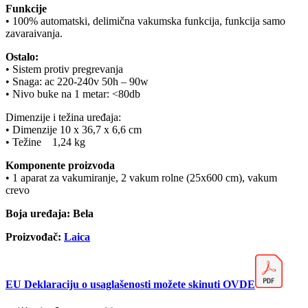
Funkcije
• 100% automatski, delimična vakumska funkcija, funkcija samo
zavaraivanja.
Ostalo:
• Sistem protiv pregrevanja
• Snaga: ac 220-240v 50h – 90w
• Nivo buke na 1 metar: <80db
Dimenzije i težina uređaja:
• Dimenzije 10 x 36,7 x 6,6 cm
• Težine 1,24 kg
Komponente proizvoda
• 1 aparat za vakumiranje, 2 vakum rolne (25x600 cm), vakum
crevo
Boja uređaja: Bela
Proizvođač:
Laica
EU Deklaraciju o usaglašenosti možete skinuti OVDE