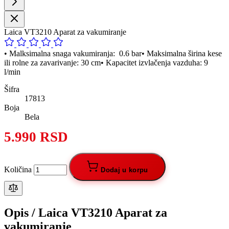
Laica VT3210 Aparat za vakumiranje
• Malksimalna snaga vakumiranja: 0.6 bar• Maksimalna širina kese
ili rolne za zavarivanje: 30 cm• Kapacitet izvlačenja vazduha: 9
l/min
Šifra
17813
Boja
Bela
5.990 RSD
Količina
Dodaj u korpu
Opis /
Laica VT3210 Aparat za
vakumiranje