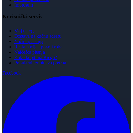
Impresum
Korisnički servis
Moj nalog
Dostava na kućnu adresu
Načini plaćanja
Reklamacije i povrat robe
Najčešća pitanja
Kako kupiti na Bregu?
Popularni termini za pretragu
Facebook