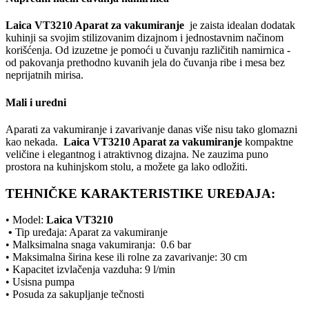
Laica VT3210 Aparat za vakumiranje
je zaista idealan dodatak
kuhinji sa svojim stilizovanim dizajnom i jednostavnim načinom
korišćenja. Od izuzetne je pomoći u čuvanju različitih namirnica -
od pakovanja prethodno kuvanih jela do čuvanja ribe i mesa bez
neprijatnih mirisa.
Mali i uredni
Aparati za vakumiranje i zavarivanje danas više nisu tako glomazni
kao nekada.
Laica VT3210 Aparat za vakumiranje
kompaktne
veličine i elegantnog i atraktivnog dizajna. Ne zauzima puno
prostora na kuhinjskom stolu, a možete ga lako odložiti.
TEHNIČKE KARAKTERISTIKE UREĐAJA:
• Model:
Laica VT3210
•
Tip uređaja: Aparat za vakumiranje
• Malksimalna snaga vakumiranja: 0.6 bar
• Maksimalna širina kese ili rolne za zavarivanje: 30 cm
• Kapacitet izvlačenja vazduha: 9 l/min
• Usisna pumpa
• Posuda za sakupljanje tečnosti