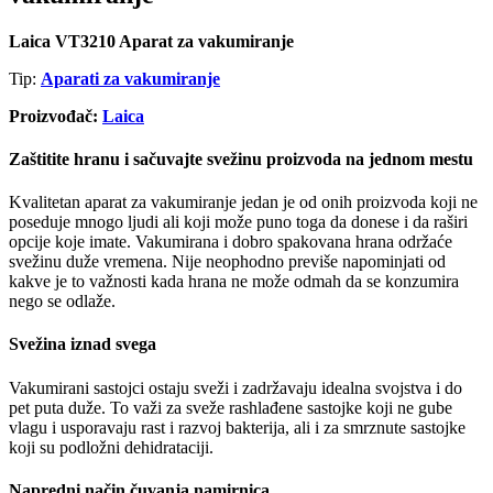
Laica VT3210 Aparat za vakumiranje
Tip:
Aparati za vakumiranje
Proizvođač:
Laica
Zaštitite hranu i sačuvajte svežinu proizvoda na jednom mestu
Kvalitetan aparat za vakumiranje jedan je od onih proizvoda koji ne
poseduje mnogo ljudi ali koji može puno toga da donese i da raširi
opcije koje imate. Vakumirana i dobro spakovana hrana održaće
svežinu duže vremena. Nije neophodno previše napominjati od
kakve je to važnosti kada hrana ne može odmah da se konzumira
nego se odlaže.
Svežina iznad svega
Vakumirani sastojci ostaju sveži i zadržavaju idealna svojstva i do
pet puta duže. To važi za sveže rashlađene sastojke koji ne gube
vlagu i usporavaju rast i razvoj bakterija, ali i za smrznute sastojke
koji su podložni dehidrataciji.
Napredni način čuvanja namirnica