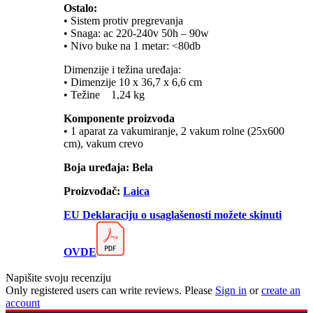
Ostalo:
• Sistem protiv pregrevanja
• Snaga: ac 220-240v 50h – 90w
• Nivo buke na 1 metar: <80db
Dimenzije i težina uređaja:
• Dimenzije 10 x 36,7 x 6,6 cm
• Težine 1,24 kg
Komponente proizvoda
• 1 aparat za vakumiranje, 2 vakum rolne (25x600
cm), vakum crevo
Boja uređaja: Bela
Proizvođač:
Laica
EU Deklaraciju o usaglašenosti možete skinuti
OVDE
Napišite svoju recenziju
Only registered users can write reviews. Please
Sign in
or
create an
account