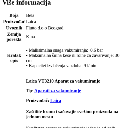
Više informacija
Boja
Bela
Proizvođač
Laica
Uvoznik
Flutto d.o.o Beograd
Zemlja
Kina
porekla
• Malksimalna snaga vakumiranja: 0.6 bar
Kratak
• Maksimalna širina kese ili rolne za zavarivanje: 30
opis
cm
• Kapacitet izvlačenja vazduha: 9 l/min
Laica VT3210 Aparat za vakumiranje
Tip:
Aparati za vakumiranje
Proizvođač:
Laica
Zaštitite hranu i sačuvajte svežinu proizvoda na
jednom mestu