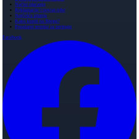
Načini plaćanja
Reklamacije i povrat robe
Najčešća pitanja
Kako kupiti na Bregu?
Popularni termini za pretragu
Facebook