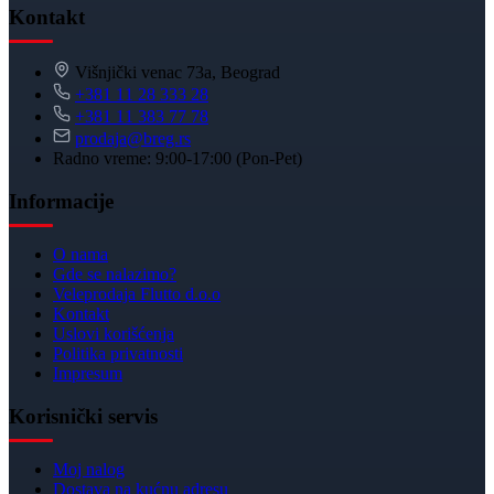
Kontakt
Višnjički venac 73a, Beograd
+381 11 28 333 28
+381 11 383 77 78
prodaja@breg.rs
Radno vreme: 9:00-17:00 (Pon-Pet)
Informacije
O nama
Gde se nalazimo?
Veleprodaja Flutto d.o.o
Kontakt
Uslovi korišćenja
Politika privatnosti
Impresum
Korisnički servis
Moj nalog
Dostava na kućnu adresu