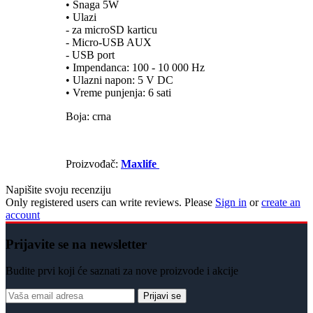
• Snaga 5W
• Ulazi
- za microSD karticu
- Micro-USB AUX
- USB port
• Impendanca: 100 - 10 000 Hz
• Ulazni napon: 5 V DC
• Vreme punjenja: 6 sati
Boja: crna
Proizvođač:
Maxlife
Napišite svoju recenziju
Only registered users can write reviews. Please
Sign in
or
create an
account
Prijavite se na newsletter
Budite prvi koji će saznati za nove proizvode i akcije
Prijavi se