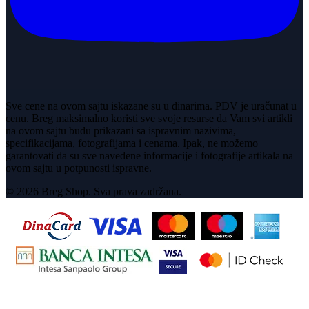
Sve cene na ovom sajtu iskazane su u dinarima. PDV je uračunat u
cenu. Breg maksimalno koristi sve svoje resurse da Vam svi artikli
na ovom sajtu budu prikazani sa ispravnim nazivima,
specifikacijama, fotografijama i cenama. Ipak, ne možemo
garantovati da su sve navedene informacije i fotografije artikala na
ovom sajtu u potpunosti ispravne.
© 2026 Breg Shop. Sva prava zadržana.