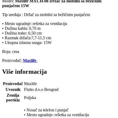
Model:
Maxlife MXCH-08 Držač za mobilni sa bežičnim
punjačem 15W
Tip uređaja : Držač za mobilni sa bežičnim punjačem
• Mesto ugradnje: rešetka za ventilaciju
• Dužina kabla: 0,70 m
• Dužina trake: 6,50 cm
• Razmak držača:7,7-11,5 cm
• Ukupna izlazna snaga: 15W
Boja: crna
Proizvođač:
Maxlife
Više informacija
Proizvođač
Maxlife
Uvoznik
Flutto d.o.o Beograd
Zemlja
Poljska
porekla
• Nosač za telefon i punjač
• Mesto ugradnje: rešetka za ventilaciju