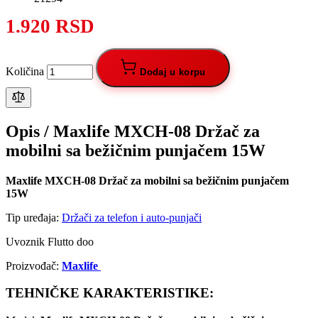
1.920 RSD
Količina
Dodaj u korpu
Opis /
Maxlife MXCH-08 Držač za
mobilni sa bežičnim punjačem 15W
Maxlife MXCH-08 Držač za mobilni sa bežičnim punjačem
15W
Tip uređaja:
Držači za telefon i auto-punjači
Uvoznik Flutto doo
Proizvođač:
Maxlife
TEHNIČKE KARAKTERISTIKE: