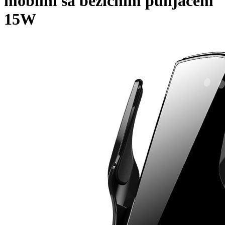
mobilni sa bežičnim punjačem
15W