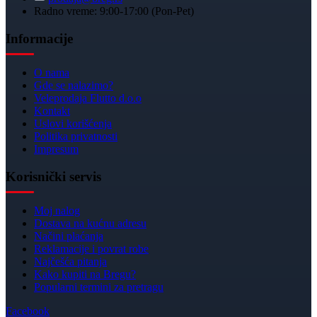
Radno vreme: 9:00-17:00 (Pon-Pet)
Informacije
O nama
Gde se nalazimo?
Veleprodaja Flutto d.o.o
Kontakt
Uslovi korišćenja
Politika privatnosti
Impresum
Korisnički servis
Moj nalog
Dostava na kućnu adresu
Načini plaćanja
Reklamacije i povrat robe
Najčešća pitanja
Kako kupiti na Bregu?
Popularni termini za pretragu
Facebook