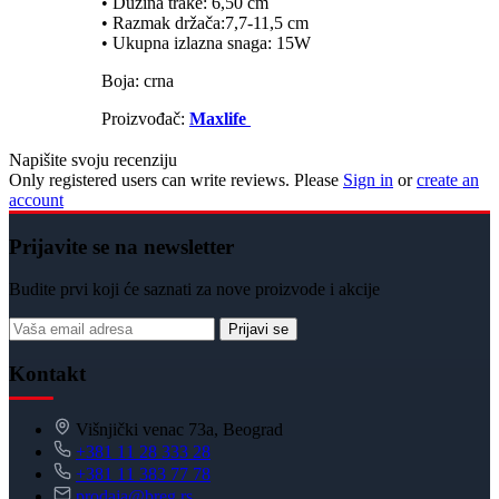
• Dužina trake: 6,50 cm
• Razmak držača:7,7-11,5 cm
• Ukupna izlazna snaga: 15W
Boja: crna
Proizvođač:
Maxlife
Napišite svoju recenziju
Only registered users can write reviews. Please
Sign in
or
create an
account
Prijavite se na newsletter
Budite prvi koji će saznati za nove proizvode i akcije
Prijavi se
Kontakt
Višnjički venac 73a, Beograd
+381 11 28 333 28
+381 11 383 77 78
prodaja@breg.rs