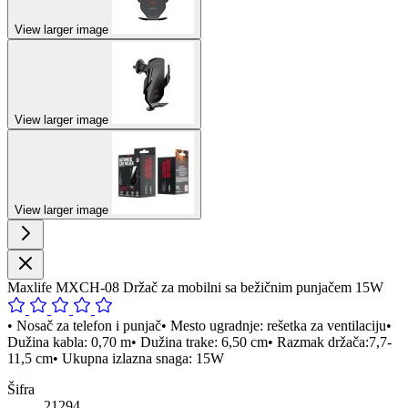
View larger image
View larger image
View larger image
Maxlife MXCH-08 Držač za mobilni sa bežičnim punjačem 15W
• Nosač za telefon i punjač• Mesto ugradnje: rešetka za ventilaciju•
Dužina kabla: 0,70 m• Dužina trake: 6,50 cm• Razmak držača:7,7-
11,5 cm• Ukupna izlazna snaga: 15W
Šifra
21294