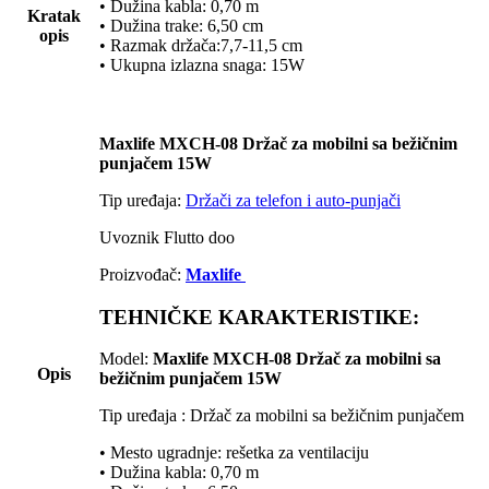
• Dužina kabla: 0,70 m
Kratak
• Dužina trake: 6,50 cm
opis
• Razmak držača:7,7-11,5 cm
• Ukupna izlazna snaga: 15W
Maxlife MXCH-08 Držač za mobilni sa bežičnim
punjačem 15W
Tip uređaja:
Držači za telefon i auto-punjači
Uvoznik Flutto doo
Proizvođač:
Maxlife
TEHNIČKE KARAKTERISTIKE:
Model:
Maxlife MXCH-08 Držač za mobilni sa
Opis
bežičnim punjačem 15W
Tip uređaja : Držač za mobilni sa bežičnim punjačem
• Mesto ugradnje: rešetka za ventilaciju
• Dužina kabla: 0,70 m