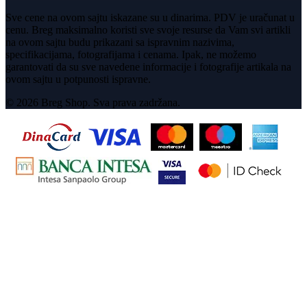
Sve cene na ovom sajtu iskazane su u dinarima. PDV je uračunat u
cenu. Breg maksimalno koristi sve svoje resurse da Vam svi artikli
na ovom sajtu budu prikazani sa ispravnim nazivima,
specifikacijama, fotografijama i cenama. Ipak, ne možemo
garantovati da su sve navedene informacije i fotografije artikala na
ovom sajtu u potpunosti ispravne.
© 2026 Breg Shop. Sva prava zadržana.