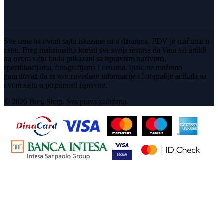
Sve cene na ovom sajtu iskazane su u dinarima. PDV je uračunat u
cenu. Breg maksimalno koristi sve svoje resurse da Vam svi artikli
na ovom sajtu budu prikazani sa ispravnim nazivima,
specifikacijama, fotografijama i cenama. Ipak, ne možemo
garantovati da su sve navedene informacije i fotografije artikala na
ovom sajtu u potpunosti ispravne.
© 2026 Breg Shop. Sva prava zadržana.