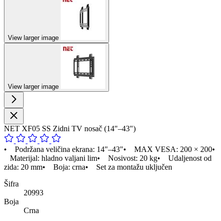
View larger image
View larger image
NET XF05 SS Zidni TV nosač (14"–43")
• Podržana veličina ekrana: 14"–43"• MAX VESA: 200 × 200•
Materijal: hladno valjani lim• Nosivost: 20 kg• Udaljenost od
zida: 20 mm• Boja: crna• Set za montažu uključen
Šifra
20993
Boja
Crna