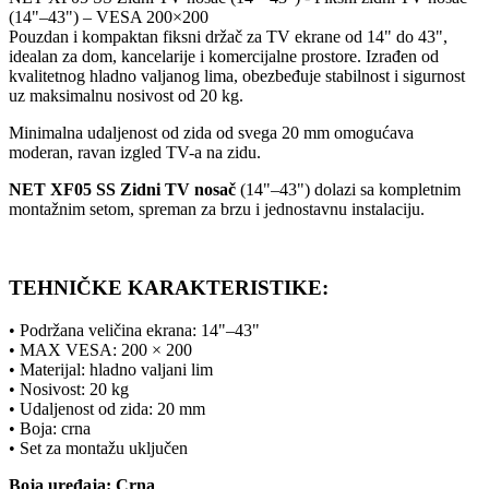
(14"–43") – VESA 200×200
Pouzdan i kompaktan fiksni držač za TV ekrane od 14" do 43",
idealan za dom, kancelarije i komercijalne prostore. Izrađen od
kvalitetnog hladno valjanog lima, obezbeđuje stabilnost i sigurnost
uz maksimalnu nosivost od 20 kg.
Minimalna udaljenost od zida od svega 20 mm omogućava
moderan, ravan izgled TV-a na zidu.
NET XF05 SS Zidni TV nosač
(14"–43") dolazi sa kompletnim
montažnim setom, spreman za brzu i jednostavnu instalaciju.
TEHNIČKE KARAKTERISTIKE:
• Podržana veličina ekrana: 14"–43"
• MAX VESA: 200 × 200
• Materijal: hladno valjani lim
• Nosivost: 20 kg
• Udaljenost od zida: 20 mm
• Boja: crna
• Set za montažu uključen
Boja uređaja: Crna