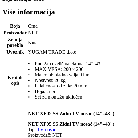
Više informacija
Boja
Crna
Proizvođač
NET
Zemlja
Kina
porekla
Uvoznik
YUGAM TRADE d.o.o
• Podržana veličina ekrana: 14"–43"
• MAX VESA: 200 × 200
• Materijal: hladno valjani lim
Kratak
• Nosivost: 20 kg
opis
• Udaljenost od zida: 20 mm
• Boja: crna
• Set za montažu uključen
NET XF05 SS Zidni TV nosač (14"–43")
NET XF05 SS Zidni TV nosač (14"–43")
Tip:
TV nosač
Proizvođač: NET