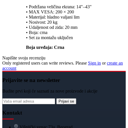
• Podržana veličina ekrana: 14"–43"
• MAX VESA: 200 × 200
• Materijal: hladno valjani lim
• Nosivost: 20 kg
• Udaljenost od zida: 20 mm
• Boja: crna
• Set za montažu uključen
Boja uređaja: Crna
Napišite svoju recenziju
Only registered users can write reviews. Please
Sign in
or
create an
account
Prijavite se na newsletter
Budite prvi koji će saznati za nove proizvode i akcije
Prijavi se
Kontakt
Višnjički venac 73a, Beograd