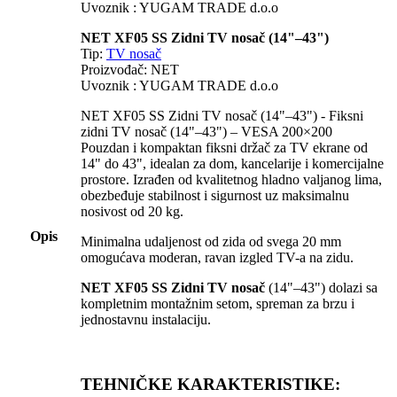
Uvoznik : YUGAM TRADE d.o.o
NET XF05 SS Zidni TV nosač (14"–43")
Tip:
TV nosač
Proizvođač: NET
Uvoznik : YUGAM TRADE d.o.o
NET XF05 SS Zidni TV nosač (14"–43") - Fiksni
zidni TV nosač (14"–43") – VESA 200×200
Pouzdan i kompaktan fiksni držač za TV ekrane od
14" do 43", idealan za dom, kancelarije i komercijalne
prostore. Izrađen od kvalitetnog hladno valjanog lima,
obezbeđuje stabilnost i sigurnost uz maksimalnu
nosivost od 20 kg.
Opis
Minimalna udaljenost od zida od svega 20 mm
omogućava moderan, ravan izgled TV-a na zidu.
NET XF05 SS Zidni TV nosač
(14"–43") dolazi sa
kompletnim montažnim setom, spreman za brzu i
jednostavnu instalaciju.
TEHNIČKE KARAKTERISTIKE: