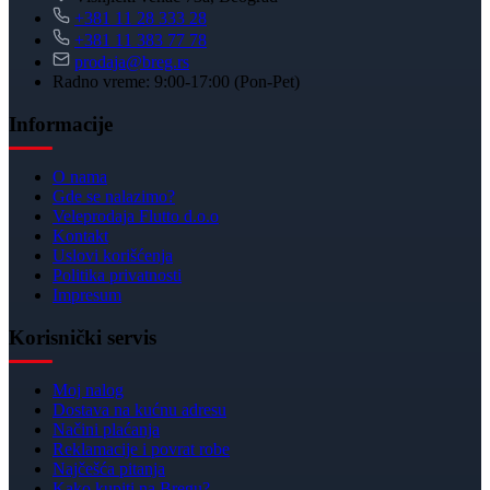
+381 11 28 333 28
+381 11 383 77 78
prodaja@breg.rs
Radno vreme: 9:00-17:00 (Pon-Pet)
Informacije
O nama
Gde se nalazimo?
Veleprodaja Flutto d.o.o
Kontakt
Uslovi korišćenja
Politika privatnosti
Impresum
Korisnički servis
Moj nalog
Dostava na kućnu adresu
Načini plaćanja
Reklamacije i povrat robe
Najčešća pitanja
Kako kupiti na Bregu?