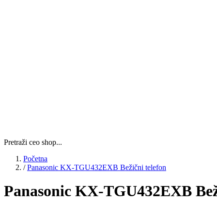
Pretraži ceo shop...
Početna
/
Panasonic KX-TGU432EXB Bežični telefon
Panasonic KX-TGU432EXB Bežič