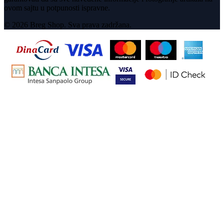
ovom sajtu u potpunosti ispravne.
© 2026 Breg Shop. Sva prava zadržana.