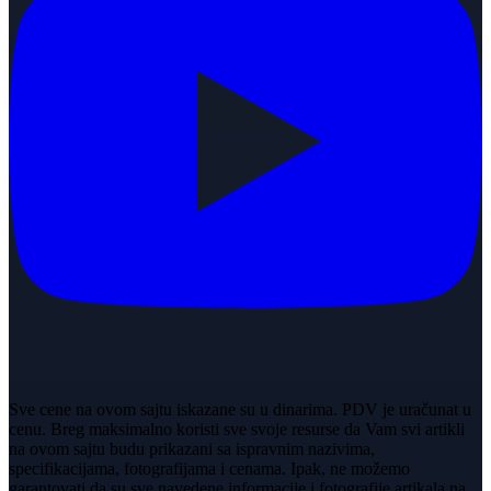
Sve cene na ovom sajtu iskazane su u dinarima. PDV je uračunat u
cenu. Breg maksimalno koristi sve svoje resurse da Vam svi artikli
na ovom sajtu budu prikazani sa ispravnim nazivima,
specifikacijama, fotografijama i cenama. Ipak, ne možemo
garantovati da su sve navedene informacije i fotografije artikala na