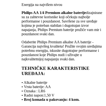
Energija na najvišem nivou
Philips AA 1/4 Premium alkalne baterije
dizajnirane
su za zahtevne korisnike koji očekuju najbolje
performanse i pouzdanost. Savršene za sve uređaje
kojima je potreban stabilan i dugotrajan izvor
napajanja, Philips Premium baterije pružiće vam mir i
pouzdanost svaki dan.
Odaberite Philips Premium alkalne AA baterije -
Garancija najvišeg kvaliteta! Pružite svojim uređajima
potrebnu energiju, iskusite dugotrajne performanse i
pouzdanost koje Philips nudi i uživajte u
najkvalitetnijoj napajanju svaki dan.
TEHNIČKE KARAKTERISTIKE
UREĐAJA:
• Alkalne baterije
• Vrsta baterije: AA
• Oznaka : LR6
• Radni napon:1,50 V
• Broj komada u pakovanju: 4 kom.