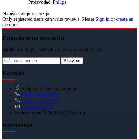
Proizvođač:
Philips
Napišite svoju recenziju
Only registered users can write reviews. Please
Sign in
or
create an
account
Prijavite se na newsletter
Budite prvi koji će saznati za nove proizvode i akcije
Prijavi se
Kontakt
Višnjički venac 73a, Beograd
+381 11 28 333 28
+381 11 383 77 78
prodaja@breg.rs
Radno vreme: 9:00-17:00 (Pon-Pet)
Informacije