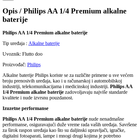
Opis /
Philips AA 1/4 Premium alkalne
baterije
Philips AA 1/4 Premium alkalne baterije
Tip uređaja :
Alkalne baterije
Uvoznik: Flutto doo
Proizvođač:
Philips
Alkalne baterije Philips koriste se za različite primene u sve većem
broju prenosivih uređaja, kao i u računarskoj i automobilskoj
industriji, telekomunikacijama i medicinskoj industriji.
Philips AA
1/4 Premium alkalne baterije
zadovoljavaju najviše standarde
kvalitete i nude izvrsnu pouzdanost.
Izuzetne performanse
Philips AA 1/4 Premium alkalne baterije
nude nenadmašne
performanse, osiguravajući duže vreme rada vaših uređaja. Savršene
za širok raspon uređaja kao što su daljinski upravljači, igračke,
digitalni fotoaparati, lampe i mnogi drugi kojima je potrebno