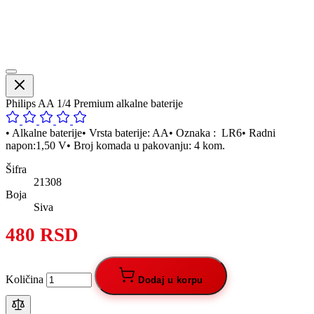
Philips AA 1/4 Premium alkalne baterije
• Alkalne baterije• Vrsta baterije: AA• Oznaka : LR6• Radni
napon:1,50 V• Broj komada u pakovanju: 4 kom.
Šifra
21308
Boja
Siva
480 RSD
Količina
Dodaj u korpu