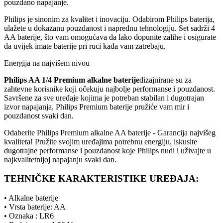
pouzdano napajanje.
Philips je sinonim za kvalitet i inovaciju. Odabirom Philips baterija,
ulažete u dokazanu pouzdanost i naprednu tehnologiju. Set sadrži 4
AA baterije, što vam omogućava da lako dopunite zalihe i osigurate
da uvijek imate baterije pri ruci kada vam zatrebaju.
Energija na najvišem nivou
Philips AA 1/4 Premium alkalne baterije
dizajnirane su za
zahtevne korisnike koji očekuju najbolje performanse i pouzdanost.
Savršene za sve uređaje kojima je potreban stabilan i dugotrajan
izvor napajanja, Philips Premium baterije pružiće vam mir i
pouzdanost svaki dan.
Odaberite Philips Premium alkalne AA baterije - Garancija najvišeg
kvaliteta! Pružite svojim uređajima potrebnu energiju, iskusite
dugotrajne performanse i pouzdanost koje Philips nudi i uživajte u
najkvalitetnijoj napajanju svaki dan.
TEHNIČKE KARAKTERISTIKE UREĐAJA:
• Alkalne baterije
• Vrsta baterije: AA
• Oznaka : LR6