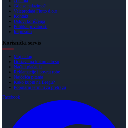
O nama
Gde se nalazimo?
Veleprodaja Flutto d.o.o
Kontakt
Uslovi korišćenja
Politika privatnosti
Impresum
Korisnički servis
Moj nalog
Dostava na kućnu adresu
Načini plaćanja
Reklamacije i povrat robe
Najčešća pitanja
Kako kupiti na Bregu?
Popularni termini za pretragu
Facebook