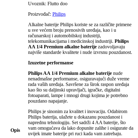
Uvoznik: Flutto doo
Proizvođač:
Philips
Alkalne baterije Philips koriste se za različite primene
u sve većem broju prenosivih uređaja, kao i u
računarskoj i automobilskoj industriji,
telekomunikacijama i medicinskoj industriji.
Philips
AA 1/4 Premium alkalne baterije
zadovoljavaju
najviše standarde kvalitete i nude izvrsnu pouzdanost.
Izuzetne performanse
Philips AA 1/4 Premium alkalne baterije
nude
nenadmašne performanse, osiguravajući duže vreme
rada vaših uređaja. Savršene za širok raspon uređaja
kao što su daljinski upravljači, igračke, digitalni
fotoaparati, lampe i mnogi drugi kojima je potrebno
pouzdano napajanje.
Philips je sinonim za kvalitet i inovaciju. Odabirom
Philips baterija, ulažete u dokazanu pouzdanost i
naprednu tehnologiju. Set sadrži 4 AA baterije, što
vam omogućava da lako dopunite zalihe i osigurate da
Opis
uvijek imate baterije pri ruci kada vam zatrebaju.