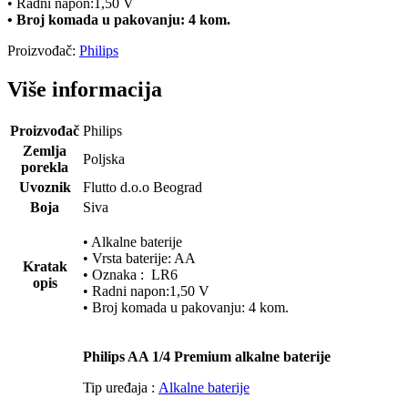
• Radni napon:1,50 V
• Broj komada u pakovanju: 4 kom.
Proizvođač:
Philips
Više informacija
Proizvođač
Philips
Zemlja
Poljska
porekla
Uvoznik
Flutto d.o.o Beograd
Boja
Siva
• Alkalne baterije
• Vrsta baterije: AA
Kratak
• Oznaka : LR6
opis
• Radni napon:1,50 V
• Broj komada u pakovanju: 4 kom.
Philips AA 1/4 Premium alkalne baterije
Tip uređaja :
Alkalne baterije