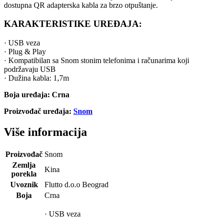
dostupna QR adapterska kabla za brzo otpuštanje.
KARAKTERISTIKE UREĐAJA:
· USB veza
· Plug & Play
· Kompatibilan sa Snom stonim telefonima i računarima koji
podržavaju USB
· Dužina kabla: 1,7m
Boja uređaja: Crna
Proizvođač uređaja:
Snom
Više informacija
Proizvođač
Snom
Zemlja
Kina
porekla
Uvoznik
Flutto d.o.o Beograd
Boja
Crna
· USB veza