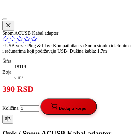
Snom ACUSB Kabal adapter
· USB veza· Plug & Play· Kompatibilan sa Snom stonim telefonima
i računarima koji podržavaju USB· Dužina kabla: 1,7m
Šifra
18119
Boja
Crna
390 RSD
Količina
Dodaj u korpu
Opis /
Snom ACUSB Kabal adapter