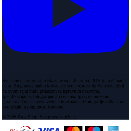
Sve cene na ovom sajtu iskazane su u dinarima. PDV je uračunat u
cenu. Breg maksimalno koristi sve svoje resurse da Vam svi artikli
na ovom sajtu budu prikazani sa ispravnim nazivima,
specifikacijama, fotografijama i cenama. Ipak, ne možemo
garantovati da su sve navedene informacije i fotografije artikala na
ovom sajtu u potpunosti ispravne.
© 2026 Breg Shop. Sva prava zadržana.