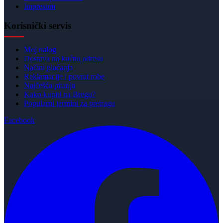
Impresum
Korisnički servis
Moj nalog
Dostava na kućnu adresu
Načini plaćanja
Reklamacije i povrat robe
Najčešća pitanja
Kako kupiti na Bregu?
Popularni termini za pretragu
Facebook