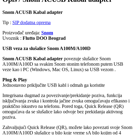
Snom ACUSB Kabal adapter
Tip :
SIP dodatna oprema
Proizvođač uređaja:
Snom
Uvoznik :
Flutto DOO Beograd
USB veza za slušalice Snom A100M/A100D
Snom ACUSB Kabal adapter
povezuje slušalice Snom
A100M/A100D sa svakim Snom stonim telefonom putem USB
veze kao i PC (Windows, Mac OS, Linux) sa USB vezom .
Plug & Play
Jednostavno priključite USB kabl i odmah ga koristite
Integrisana dugmad za povezivanje/prekidanje poziva, funkcija
isključivanja zvuka i kontrola jačine zvuka omogućavaju efikasno i
praktično iskustvo na telefonu. Pored toga, Quick Release (QR)
omogućava da se slušalice lako odvoje bez prekidanja aktivnog
poziva.
Zahvaljujući Quick Release (QR), možete lako povezati svoje Snom
A100M/A100D slušalice u bilo koje vreme sA bilo kojim od 4