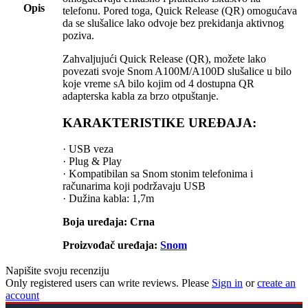
Opis
telefonu. Pored toga, Quick Release (QR) omogućava
da se slušalice lako odvoje bez prekidanja aktivnog
poziva.
Zahvaljujući Quick Release (QR), možete lako
povezati svoje Snom A100M/A100D slušalice u bilo
koje vreme sA bilo kojim od 4 dostupna QR
adapterska kabla za brzo otpuštanje.
KARAKTERISTIKE UREĐAJA:
· USB veza
· Plug & Play
· Kompatibilan sa Snom stonim telefonima i
računarima koji podržavaju USB
· Dužina kabla: 1,7m
Boja uređaja: Crna
Proizvođač uređaja:
Snom
Napišite svoju recenziju
Only registered users can write reviews. Please
Sign in
or
create an
account