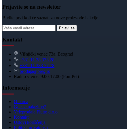
Prijavite se na newsletter
Budite prvi koji će saznati za nove proizvode i akcije
Prijavi se
Kontakt
Višnjički venac 73a, Beograd
+381 11 28 333 28
+381 11 383 77 78
prodaja@breg.rs
Radno vreme: 9:00-17:00 (Pon-Pet)
Informacije
O nama
Gde se nalazimo?
Veleprodaja Flutto d.o.o
Kontakt
Uslovi korišćenja
Politika privatnosti