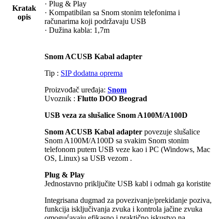
· Plug & Play
Kratak
· Kompatibilan sa Snom stonim telefonima i
opis
računarima koji podržavaju USB
· Dužina kabla: 1,7m
Snom ACUSB Kabal adapter
Tip :
SIP dodatna oprema
Proizvođač uređaja:
Snom
Uvoznik :
Flutto DOO Beograd
USB veza za slušalice Snom A100M/A100D
Snom ACUSB Kabal adapter
povezuje slušalice
Snom A100M/A100D sa svakim Snom stonim
telefonom putem USB veze kao i PC (Windows, Mac
OS, Linux) sa USB vezom .
Plug & Play
Jednostavno priključite USB kabl i odmah ga koristite
Integrisana dugmad za povezivanje/prekidanje poziva,
funkcija isključivanja zvuka i kontrola jačine zvuka
omogućavaju efikasno i praktično iskustvo na