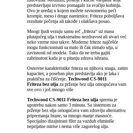
predstavljaju izvrsno pomagalo za svačiju kuhinju.
Ovo je uređaj u kojem možete ravnomerno peći
krompir, meso i druge namirnice. Friteza poboljšava
rezultate pečenja ali takođe i olakšava posao.
Mnogi ljudi vezuju samu reč „friteza“ uz masu
plutajućeg ulja i maksimalnu nezdravost ali stvari već
neko vreme nisu takve. Moderne friteze najčešće
mogu funkcionisati sa malo ili čak nimalo ulja, u
zavisnosti od modela. Tako da ne treba gajiti
zabrinutost kada je u pitanju zdrava ishrana.
Osnovne karakteristike friteza su njihova snaga, zatim
kapacitet, a poseban plus predstavlja ako je laka i
praktična za čišćenje.
Techwood CS-9011
Friteza bez ulja
za prženje bez ulja omogućava vam
sve ovo i još mnogo više
Techwood CS-9011 Friteza bez ulja
sprema je
upotrebu nakon samo 3 minuta. Sa sistemom za
prženje bez ulja omogućava vam zdraviju alternativu
pripremanja hrane, sa mnogo manje masnoće.
Specijalno dizajnirani filer za vazduh eliminiše
neprijatne mirise i nema više zagorelog ulja.