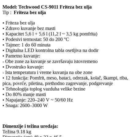
Model:
Techwood CS-9011 Friteza bez ulja
Tip :
Friteza bez ulja
• Friteza bez ulja
• Zdravo kuvanje bez masti
• Kapacitet 5,6 l + 5,6 l (11,2 l ~ 3,5 kg pomfrita)
• Podesivi termostat: 50 do 200 °C
• Tajmer: 1 do 60 minuta
• Digitalna LED kontrolna tabla osetljiva na dodir
• Pametno kuvanje:
- Obe zone za kuvanje se završavaju istovremeno
• Dvostruko kuvanje:
- Ista temperatura i vreme kuvanja na obe zone
• 12 funkcija: Pomfrit, meso, bataci, odrezak, kolač, škampi, riba,
pica, povrće, piletina, prethodno zagrevanje, podgrevanje
• Tehnologija toplog vazduha velike brzine
• Do 80% manje masti
• Napajanje: 220–240 V ~ 50/60 Hz
• Snaga: 2600–3000 W
Dimenzije i težina uređaja:
Težina 9.18 kg