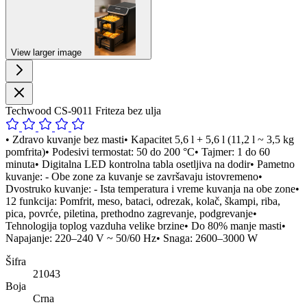
View larger image
Techwood CS-9011 Friteza bez ulja
• Zdravo kuvanje bez masti• Kapacitet 5,6 l + 5,6 l (11,2 l ~ 3,5 kg
pomfrita)• Podesivi termostat: 50 do 200 °C• Tajmer: 1 do 60
minuta• Digitalna LED kontrolna tabla osetljiva na dodir• Pametno
kuvanje: - Obe zone za kuvanje se završavaju istovremeno•
Dvostruko kuvanje: - Ista temperatura i vreme kuvanja na obe zone•
12 funkcija: Pomfrit, meso, bataci, odrezak, kolač, škampi, riba,
pica, povrće, piletina, prethodno zagrevanje, podgrevanje•
Tehnologija toplog vazduha velike brzine• Do 80% manje masti•
Napajanje: 220–240 V ~ 50/60 Hz• Snaga: 2600–3000 W
Šifra
21043
Boja
Crna