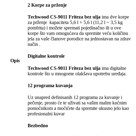
2 Korpe za prženje
Techwood CS-9011 Friteza bez ulja
ima dve korpe
za prženje kapaciteta 5,6 l + 5,6 l (11,2 l ~ 3,5 kg
pomfrita) i možete spremati pojedinačno ili u ove
korpe što vam omogućava da spremite veću količinu
jela za vaše članove porodice na jednostavan na zdrav
način .
Digitalne kontrole
Opis
Techwood CS-9011 Friteza bez ulja
ima digitalne
kontrole što u mnogome olakšava upotrebu uređaja.
12 programa kuvanja
Uz unapred definisanih 12 programa za kuvanje i
pečenje, prosto će te uživati sa vašim malim kućnim
pomoćnikom a moćićete da spremite ukusno jelo kao
profesionalni kuvar
Bezbedno