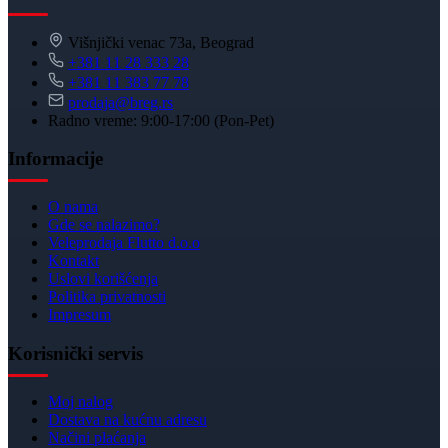
Višnjički venac 73a, Beograd
+381 11 28 333 28
+381 11 383 77 78
prodaja@breg.rs
Radno vreme: 9:00-17:00 (Pon-Pet)
Informacije
O nama
Gde se nalazimo?
Veleprodaja Flutto d.o.o
Kontakt
Uslovi korišćenja
Politika privatnosti
Impresum
Korisnički servis
Moj nalog
Dostava na kućnu adresu
Načini plaćanja