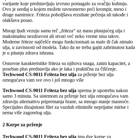
varijante koje predstavljaju izvrsno pomagalo za svačiju kuhinju.
Ovo je uređaj u kojem možete ravnomerno peći krompir, meso i
druge namirnice. Friteza poboljšava rezultate pečenja ali takođe i
olakšava posao.
Mnogi ljudi vezuju samu reč „friteza“ uz masu plutajućeg ulja i
maksimalnu nezdravost ali stvari već neko vreme nisu takve.
Moderne friteze najčešće mogu funkcionisati sa malo ili čak nimalo
ulja, u zavisnosti od modela. Tako da ne treba gajiti zabrinutost kada
je u pitanju zdrava ishrana.
Osnovne karakteristike friteza su njihova snaga, zatim kapacitet, a
poseban plus predstavlja ako je laka i praktična za čišćenje.
Techwood CS-9011 Friteza bez ulja
za prženje bez ulja
omogućava vam sve ovo i još mnogo više
Techwood CS-9011 Friteza bez ulja
sprema je upotrebu nakon
samo 3 minuta. Sa sistemom za prženje bez ulja omogućava vam
zdraviju alternativu pripremanja hrane, sa mnogo manje masnoće.
Specijalno dizajnirani filer za vazduh eliminiše neprijatne mirise i
nema više zagorelog ulja.
2 Korpe za prženje
Techwood CS-9011 Friteza bez ulja
ima dve korpe za