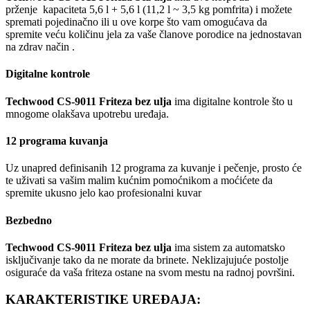
prženje kapaciteta 5,6 l + 5,6 l (11,2 l ~ 3,5 kg pomfrita) i možete
spremati pojedinačno ili u ove korpe što vam omogućava da
spremite veću količinu jela za vaše članove porodice na jednostavan
na zdrav način .
Digitalne kontrole
Techwood CS-9011 Friteza bez ulja
ima digitalne kontrole što u
mnogome olakšava upotrebu uređaja.
12 programa kuvanja
Uz unapred definisanih 12 programa za kuvanje i pečenje, prosto će
te uživati sa vašim malim kućnim pomoćnikom a moćićete da
spremite ukusno jelo kao profesionalni kuvar
Bezbedno
Techwood CS-9011 Friteza bez ulja
ima sistem za automatsko
isključivanje tako da ne morate da brinete. Neklizajujuće postolje
osiguraće da vaša friteza ostane na svom mestu na radnoj površini.
KARAKTERISTIKE UREĐAJA: