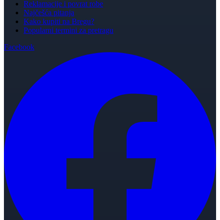
Reklamacije i povrat robe
Najčešća pitanja
Kako kupiti na Bregu?
Popularni termini za pretragu
Facebook