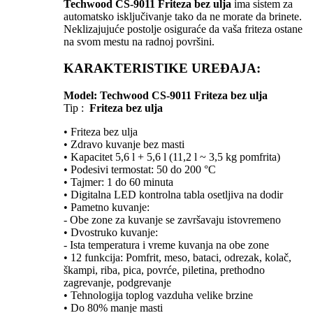
Techwood CS-9011 Friteza bez ulja
ima sistem za
automatsko isključivanje tako da ne morate da brinete.
Neklizajujuće postolje osiguraće da vaša friteza ostane
na svom mestu na radnoj površini.
KARAKTERISTIKE UREĐAJA:
Model:
Techwood CS-9011 Friteza bez ulja
Tip :
Friteza bez ulja
• Friteza bez ulja
• Zdravo kuvanje bez masti
• Kapacitet 5,6 l + 5,6 l (11,2 l ~ 3,5 kg pomfrita)
• Podesivi termostat: 50 do 200 °C
• Tajmer: 1 do 60 minuta
• Digitalna LED kontrolna tabla osetljiva na dodir
• Pametno kuvanje:
- Obe zone za kuvanje se završavaju istovremeno
• Dvostruko kuvanje:
- Ista temperatura i vreme kuvanja na obe zone
• 12 funkcija: Pomfrit, meso, bataci, odrezak, kolač,
škampi, riba, pica, povrće, piletina, prethodno
zagrevanje, podgrevanje
• Tehnologija toplog vazduha velike brzine
• Do 80% manje masti