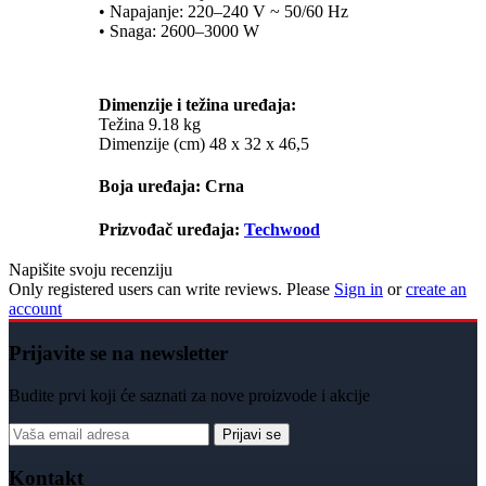
• Napajanje: 220–240 V ~ 50/60 Hz
• Snaga: 2600–3000 W
Dimenzije i težina uređaja:
Težina 9.18 kg
Dimenzije (cm) 48 x 32 x 46,5
Boja uređaja:
Crna
Prizvođač uređaja:
Techwood
Napišite svoju recenziju
Only registered users can write reviews. Please
Sign in
or
create an
account
Prijavite se na newsletter
Budite prvi koji će saznati za nove proizvode i akcije
Prijavi se
Kontakt