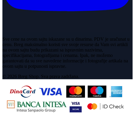
Sve cene na ovom sajtu iskazane su u dinarima. PDV je uračunat u
cenu. Breg maksimalno koristi sve svoje resurse da Vam svi artikli
na ovom sajtu budu prikazani sa ispravnim nazivima,
specifikacijama, fotografijama i cenama. Ipak, ne možemo
garantovati da su sve navedene informacije i fotografije artikala na
ovom sajtu u potpunosti ispravne.
© 2026 Breg Shop. Sva prava zadržana.