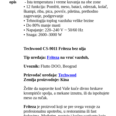
opis
- Ista temperatura i vreme kuvanja na obe zone
• 12 funkcija: Pomfrit, meso, bataci, odrezak, kolač,
škampi, riba, pica, povrće, piletina, prethodno
zagrevanje, podgrevanje
• Tehnologija toplog vazduha velike brzine
• Do 80% manje masti
• Napajanje: 220–240 V ~ 50/60 Hz
• Snaga: 2600–3000 W
Techwood CS-9011 Friteza bez ulja
Tip uređaja:
Friteza
na vruć vazduh,
Uvoznik:
Flutto DOO, Beograd
Prizvođač uređaja:
Techwood
Zemlja proizvodnje: Kina
Želite da napravite kod Vaše kuće divno hrskave
krompiriće spolja, a mekane iznutra, ili da ispohujete
meso za ručak.
Friteza
je proizvod koji se pre svega vezuje za
profesionalnu upotrebu, u restoranima ili fast
fudovima. Međutim, postoje i kućne varijante koje