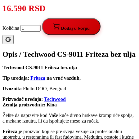
16.590 RSD
Količina
Dodaj u korpu
Opis /
Techwood CS-9011 Friteza bez ulja
Techwood CS-9011 Friteza bez ulja
Tip uređaja:
Friteza
na vruć vazduh,
Uvoznik:
Flutto DOO, Beograd
Prizvođač uređaja:
Techwood
Zemlja proizvodnje: Kina
Želite da napravite kod Vaše kuće divno hrskave krompiriće spolja,
a mekane iznutra, ili da ispohujete meso za ručak.
Friteza
je proizvod koji se pre svega vezuje za profesionalnu
upotrebu, u restoranima ili fast fudovima. Međutim, postoje i kućne