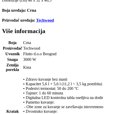
Dimenzije (cm) 48 x 32 x 46,5
Boja uređaja:
Crna
Prizvođač uređaja:
Techwood
Više informacija
Boja
Crna
Proizvođač
Techwood
Uvoznik
Flutto d.o.o Beograd
Snaga
3000 W
Zemlja
Kina
porekla
• Zdravo kuvanje bez masti
• Kapacitet 5,6 l + 5,6 l (11,2 l ~ 3,5 kg pomfrita)
• Podesivi termostat: 50 do 200 °C
• Tajmer: 1 do 60 minuta
• Digitalna LED kontrolna tabla osetljiva na dodir
• Pametno kuvanje:
- Obe zone za kuvanje se završavaju istovremeno
Kratak
• Dvostruko kuvanje: