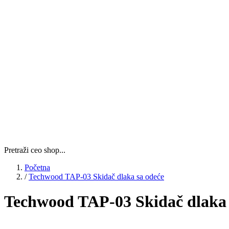
Pretraži ceo shop...
Početna
/
Techwood TAP-03 Skidač dlaka sa odeće
Techwood TAP-03 Skidač dlaka 