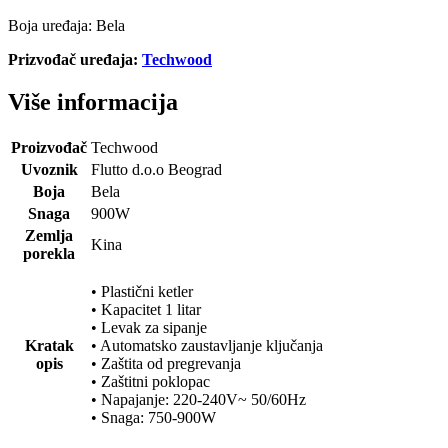
Boja uređaja: Bela
Prizvođač uređaja:
Techwood
Više informacija
Proizvođač
Techwood
Uvoznik
Flutto d.o.o Beograd
Boja
Bela
Snaga
900W
Zemlja
Kina
porekla
• Plastični ketler
• Kapacitet 1 litar
• Levak za sipanje
Kratak
• Automatsko zaustavljanje ključanja
opis
• Zaštita od pregrevanja
• Zaštitni poklopac
• Napajanje: 220-240V~ 50/60Hz
• Snaga: 750-900W