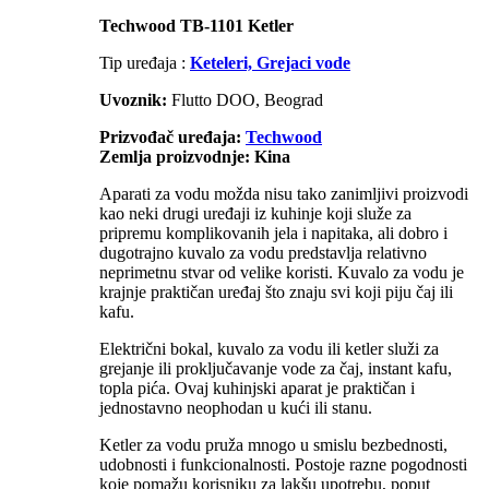
Techwood TB-1101 Ketler
Tip uređaja :
Keteleri, Grejaci vode
Uvoznik:
Flutto DOO, Beograd
Prizvođač uređaja:
Techwood
Zemlja proizvodnje: Kina
Aparati za vodu možda nisu tako zanimljivi proizvodi
kao neki drugi uređaji iz kuhinje koji služe za
pripremu komplikovanih jela i napitaka, ali dobro i
dugotrajno kuvalo za vodu predstavlja relativno
neprimetnu stvar od velike koristi. Kuvalo za vodu je
krajnje praktičan uređaj što znaju svi koji piju čaj ili
kafu.
Električni bokal, kuvalo za vodu ili ketler služi za
grejanje ili proključavanje vode za čaj, instant kafu,
topla pića. Ovaj kuhinjski aparat je praktičan i
jednostavno neophodan u kući ili stanu.
Ketler za vodu pruža mnogo u smislu bezbednosti,
udobnosti i funkcionalnosti. Postoje razne pogodnosti
koje pomažu korisniku za lakšu upotrebu, poput