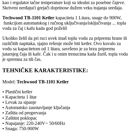
kao i regulator tačne temperature koji su idealni za posebne čajeve.
Skriveni nerđajući grejači doprinose dužem veku trajanja uređaja.
Techwood TB-1101 Ketler
kapaciteta 1 Litara, snage do 900W,
funkcijom automatskog i ručnog uključivanja/isključivanja ... topla
voda za čaj i kafu kada god poželiš
Ukoliko želiš da pri ruci uvek imaš toplu vodu za pripremu hrane ili
različitih napitaka, sjajno rešenje može biti ketler. Ovo kuvalo za
vodu sa kapacitetom od 1 litara, savršeno je za brzu pripremu
jutarnjeg čaja ili kafe. Čak i u onim trenucima kada žuriš, topla voda
je spremna za tili čas.
TEHNIČKE KARAKTERISTIKE:
Model:
Techwood TB-1101 Ketler
• Plastični ketler
• Kapaciteta 1 litar
• Levak za sipanje
• Automatsko zaustavljanje ključanja
• Zaštita od pregrevanja
• Zaštitni poklopac
• Napajanje: 220-240V~ 50/60Hz
• Snaga: 750-900W