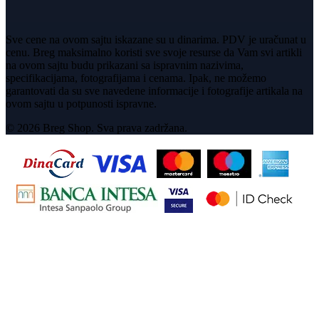
Sve cene na ovom sajtu iskazane su u dinarima. PDV je uračunat u
cenu. Breg maksimalno koristi sve svoje resurse da Vam svi artikli
na ovom sajtu budu prikazani sa ispravnim nazivima,
specifikacijama, fotografijama i cenama. Ipak, ne možemo
garantovati da su sve navedene informacije i fotografije artikala na
ovom sajtu u potpunosti ispravne.
© 2026 Breg Shop. Sva prava zadržana.