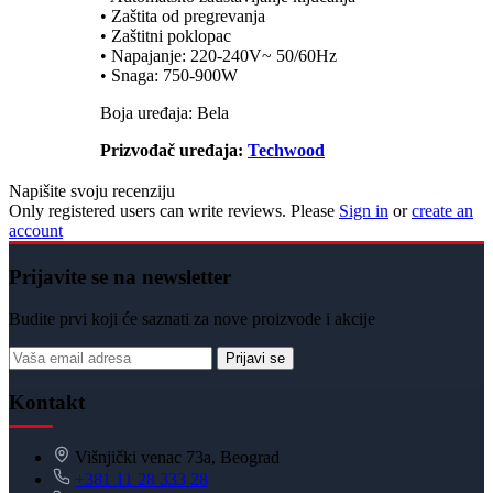
• Zaštita od pregrevanja
• Zaštitni poklopac
• Napajanje: 220-240V~ 50/60Hz
• Snaga: 750-900W
Boja uređaja: Bela
Prizvođač uređaja:
Techwood
Napišite svoju recenziju
Only registered users can write reviews. Please
Sign in
or
create an
account
Prijavite se na newsletter
Budite prvi koji će saznati za nove proizvode i akcije
Prijavi se
Kontakt
Višnjički venac 73a, Beograd
+381 11 28 333 28