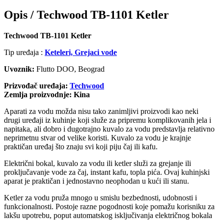
Opis /
Techwood TB-1101 Ketler
Techwood TB-1101 Ketler
Tip uređaja :
Keteleri, Grejaci vode
Uvoznik:
Flutto DOO, Beograd
Prizvođač uređaja:
Techwood
Zemlja proizvodnje: Kina
Aparati za vodu možda nisu tako zanimljivi proizvodi kao neki
drugi uređaji iz kuhinje koji služe za pripremu komplikovanih jela i
napitaka, ali dobro i dugotrajno kuvalo za vodu predstavlja relativno
neprimetnu stvar od velike koristi. Kuvalo za vodu je krajnje
praktičan uređaj što znaju svi koji piju čaj ili kafu.
Električni bokal, kuvalo za vodu ili ketler služi za grejanje ili
proključavanje vode za čaj, instant kafu, topla pića. Ovaj kuhinjski
aparat je praktičan i jednostavno neophodan u kući ili stanu.
Ketler za vodu pruža mnogo u smislu bezbednosti, udobnosti i
funkcionalnosti. Postoje razne pogodnosti koje pomažu korisniku za
lakšu upotrebu, poput automatskog isključivanja električnog bokala