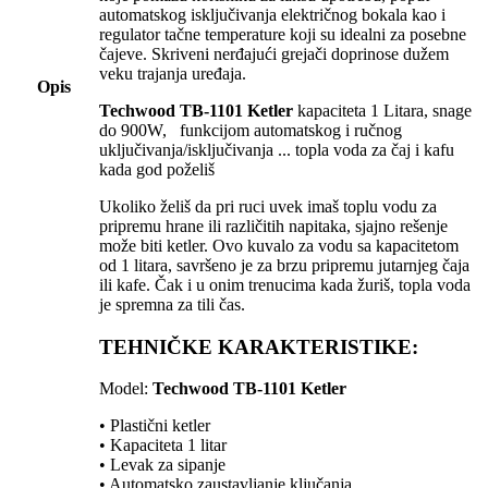
automatskog isključivanja električnog bokala kao i
regulator tačne temperature koji su idealni za posebne
čajeve. Skriveni nerđajući grejači doprinose dužem
veku trajanja uređaja.
Opis
Techwood TB-1101 Ketler
kapaciteta 1 Litara, snage
do 900W, funkcijom automatskog i ručnog
uključivanja/isključivanja ... topla voda za čaj i kafu
kada god poželiš
Ukoliko želiš da pri ruci uvek imaš toplu vodu za
pripremu hrane ili različitih napitaka, sjajno rešenje
može biti ketler. Ovo kuvalo za vodu sa kapacitetom
od 1 litara, savršeno je za brzu pripremu jutarnjeg čaja
ili kafe. Čak i u onim trenucima kada žuriš, topla voda
je spremna za tili čas.
TEHNIČKE KARAKTERISTIKE:
Model:
Techwood TB-1101 Ketler
• Plastični ketler
• Kapaciteta 1 litar
• Levak za sipanje
• Automatsko zaustavljanje ključanja