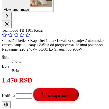
View larger image
Techwood TB-1101 Ketler
• Plastični ketler • Kapacitet 1 litar• Levak za sipanje• Automatsko
zaustavljanje ključanja• Zaštita od pregrevanja• Zaštitni poklopac•
Napajanje: 220-240V~ 50/60Hz• Snaga: 750-900W
Šifra
20794
Boja
Bela
1.470 RSD
Količina
Dodaj u korpu