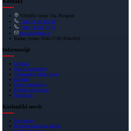
Kontakt
Višnjički venac 73a, Beograd
+381 11 28 333 28
+381 11 383 77 78
prodaja@breg.rs
Radno vreme: 9:00-17:00 (Pon-Pet)
Informacije
O nama
Gde se nalazimo?
Veleprodaja Flutto d.o.o
Kontakt
Uslovi korišćenja
Politika privatnosti
Impresum
Korisnički servis
Moj nalog
Dostava na kućnu adresu