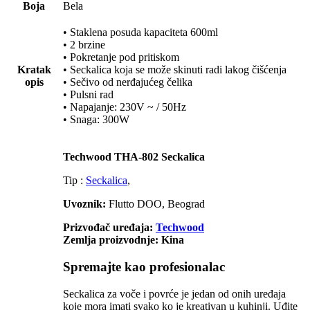
Boja
Bela
• Staklena posuda kapaciteta 600ml
• 2 brzine
• Pokretanje pod pritiskom
Kratak
• Seckalica koja se može skinuti radi lakog čišćenja
opis
• Sečivo od nerđajućeg čelika
• Pulsni rad
• Napajanje: 230V ~ / 50Hz
• Snaga: 300W
Techwood THA-802 Seckalica
Tip :
Seckalica
,
Uvoznik:
Flutto DOO, Beograd
Prizvođač uređaja:
Techwood
Zemlja proizvodnje: Kina
Spremajte kao profesionalac
Seckalica za voče i povrće je jedan od onih uređaja
koje mora imati svako ko je kreativan u kuhinji. Uđite