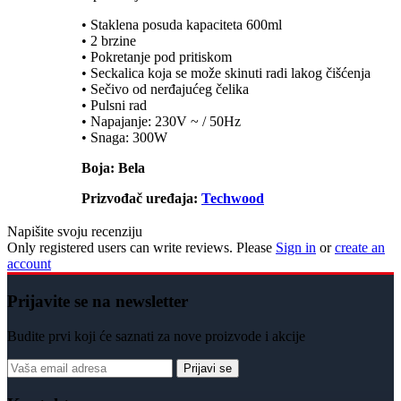
• Staklena posuda kapaciteta 600ml
• 2 brzine
• Pokretanje pod pritiskom
• Seckalica koja se može skinuti radi lakog čišćenja
• Sečivo od nerđajućeg čelika
• Pulsni rad
• Napajanje: 230V ~ / 50Hz
• Snaga: 300W
Boja: Bela
Prizvođač uređaja:
Techwood
Napišite svoju recenziju
Only registered users can write reviews. Please
Sign in
or
create an
account
Prijavite se na newsletter
Budite prvi koji će saznati za nove proizvode i akcije
Prijavi se