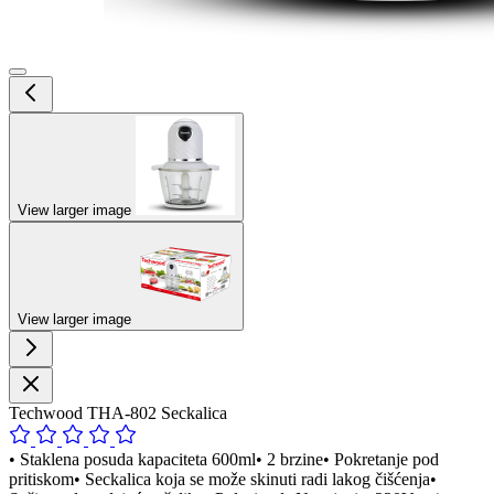
View larger image
View larger image
Techwood THA-802 Seckalica
• Staklena posuda kapaciteta 600ml• 2 brzine• Pokretanje pod
pritiskom• Seckalica koja se može skinuti radi lakog čišćenja•