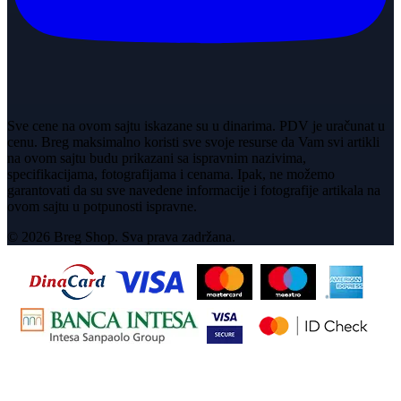
Sve cene na ovom sajtu iskazane su u dinarima. PDV je uračunat u
cenu. Breg maksimalno koristi sve svoje resurse da Vam svi artikli
na ovom sajtu budu prikazani sa ispravnim nazivima,
specifikacijama, fotografijama i cenama. Ipak, ne možemo
garantovati da su sve navedene informacije i fotografije artikala na
ovom sajtu u potpunosti ispravne.
© 2026 Breg Shop. Sva prava zadržana.