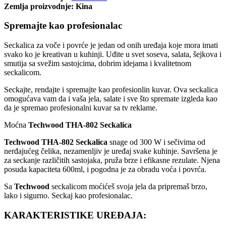
Zemlja proizvodnje: Kina
Spremajte kao profesionalac
Seckalica za voče i povrće je jedan od onih uređaja koje mora imati
svako ko je kreativan u kuhinji. Uđite u svet soseva, salata, šejkova i
smutija sa svežim sastojcima, dobrim idejama i kvalitetnom
seckalicom.
Seckajte, rendajte i spremajte kao profesionlin kuvar. Ova seckalica
omogućava vam da i vaša jela, salate i sve što spremate izgleda kao
da je spremao profesionalni kuvar sa tv reklame.
Moćna
Techwood THA-802 Seckalica
Techwood THA-802 Seckalica
snage od 300 W i sečivima od
nerđajućeg čelika, nezamenljiv je uređaj svake kuhinje. Savršena je
za seckanje različitih sastojaka, pruža brze i efikasne rezulate. Njena
posuda kapaciteta 600ml, i pogodna je za obradu voća i povrća.
Sa
Techwood
seckalicom moćićeš svoja jela da pripremaš brzo,
lako i sigurno. Seckaj kao profesionalac.
KARAKTERISTIKE UREĐAJA: