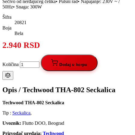
Sečivo od nerđajućeg čelika• Pulsni rad• Napajanje: 230V ~ /
50Hz• Snaga: 300W
Šifra
20821
Boja
Bela
2.940 RSD
Količina
Dodaj u korpu
Opis /
Techwood THA-802 Seckalica
Techwood THA-802 Seckalica
Tip :
Seckalica
,
Uvoznik:
Flutto DOO, Beograd
Prizvođač uređaja:
Techwood