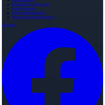
Načini plaćanja
Reklamacije i povrat robe
Najčešća pitanja
Kako kupiti na Bregu?
Popularni termini za pretragu
Facebook