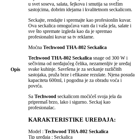
u svet soseva, salata, šejkova i smutija sa svežim
sastojcima, dobrim idejama i kvalitetnom seckalicom.
Seckajte, rendajte i spremajte kao profesionlin kuvar.
Ova seckalica omogućava vam da i vaša jela, salate i
sve što spremate izgleda kao da je spremao
profesionalni kuvar sa tv reklame.
Moćna
Techwood THA-802 Seckalica
Techwood THA-802 Seckalica
snage od 300 W i
sečivima od nerđajućeg čelika, nezamenljiv je uređaj
svake kuhinje. Savršena je za seckanje različitih
Opis
sastojaka, pruža brze i efikasne rezulate. Njena posuda
kapaciteta 600ml, i pogodna je za obradu voća i
povrća.
Sa
Techwood
seckalicom moćićeš svoja jela da
pripremaš brzo, lako i sigurno. Seckaj kao
profesionalac.
KARAKTERISTIKE UREĐAJA:
Model :
Techwood THA-802 Seckalica
Tip uređaja : Seckalica