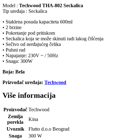
Model :
Techwood THA-802 Seckalica
Tip uređaja : Seckalica
• Staklena posuda kapaciteta 600ml
• 2 brzine
• Pokretanje pod pritiskom
• Seckalica koja se može skinuti radi lakog čišćenja
• Sečivo od nerđajućeg čelika
• Pulsni rad
• Napajanje: 230V ~ / 50Hz
• Snaga: 300W
Boja: Bela
Prizvođač uređaja:
Techwood
Više informacija
Proizvođač
Techwood
Zemlja
Kina
porekla
Uvoznik
Flutto d.o.o Beograd
Snaga
300 W