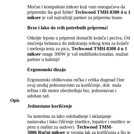
Moćan i kompaktan mikser koji vam omogućava da
pripremite šta god želite!
Techwood TMH-8300 4 u 1
mikser
je vaš najvažniji partner za pripremu hrane.
Brzo i lako do svih potrebnih priprema!
Otkrijte lepotu u pripremi domaćih kolača i peciva. Od
mućenja belanaca do miksiranja retkog testa za kolače
i mešenja testa za picu,
Techwood TMH-8300 4 u 1
mikser
snage 300W je vaš multifunkcionalan, snažan
partner u kuhinji!
Ergonomski dizajn
Ergonomski oblikovana ručka i velika dugmad čine
ovaj uređaj jednostavnim za korišćenje, dok mala
težina i tih motor obezbeđuju brz, jednostavan i
udoban rad.
Opis
Jednostano korišćenje
Sa tasterima za lako oslobađanje i uklanjanje
nastavaka i lako čišćenje (metlice, lopatice i mutilice se
peru u mašini za sudove)
Techwood TMM-
3006 Ručni mikser
je veoma lak za korišćenja a što je