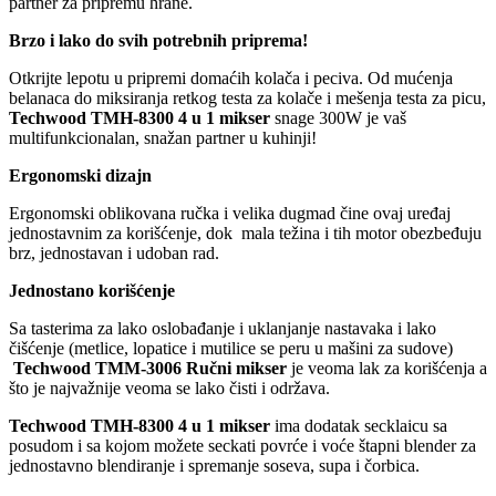
partner za pripremu hrane.
Brzo i lako do svih potrebnih priprema!
Otkrijte lepotu u pripremi domaćih kolača i peciva. Od mućenja
belanaca do miksiranja retkog testa za kolače i mešenja testa za picu,
Techwood TMH-8300 4 u 1 mikser
snage 300W je vaš
multifunkcionalan, snažan partner u kuhinji!
Ergonomski dizajn
Ergonomski oblikovana ručka i velika dugmad čine ovaj uređaj
jednostavnim za korišćenje, dok mala težina i tih motor obezbeđuju
brz, jednostavan i udoban rad.
Jednostano korišćenje
Sa tasterima za lako oslobađanje i uklanjanje nastavaka i lako
čišćenje (metlice, lopatice i mutilice se peru u mašini za sudove)
Techwood TMM-3006 Ručni mikser
je veoma lak za korišćenja a
što je najvažnije veoma se lako čisti i održava.
Techwood TMH-8300 4 u 1 mikser
ima dodatak secklaicu sa
posudom i sa kojom možete seckati povrće i voće štapni blender za
jednostavno blendiranje i spremanje soseva, supa i čorbica.