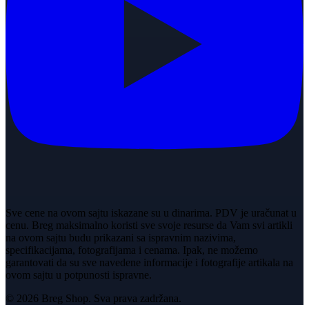
Sve cene na ovom sajtu iskazane su u dinarima. PDV je uračunat u
cenu. Breg maksimalno koristi sve svoje resurse da Vam svi artikli
na ovom sajtu budu prikazani sa ispravnim nazivima,
specifikacijama, fotografijama i cenama. Ipak, ne možemo
garantovati da su sve navedene informacije i fotografije artikala na
ovom sajtu u potpunosti ispravne.
© 2026 Breg Shop. Sva prava zadržana.