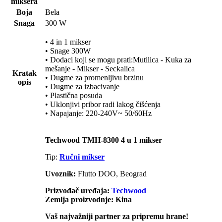
miksera
Boja
Bela
Snaga
300 W
• 4 in 1 mikser
• Snage 300W
• Dodaci koji se mogu prati:Mutilica - Kuka za
mešanje - Mikser - Seckalica
Kratak
• Dugme za promenljivu brzinu
opis
• Dugme za izbacivanje
• Plastična posuda
• Uklonjivi pribor radi lakog čišćenja
• Napajanje: 220-240V~ 50/60Hz
Techwood TMH-8300 4 u 1 mikser
Tip:
Ručni mikser
Uvoznik:
Flutto DOO, Beograd
Prizvođač uređaja:
Techwood
Zemlja proizvodnje: Kina
Vaš najvažniji partner za pripremu hrane!