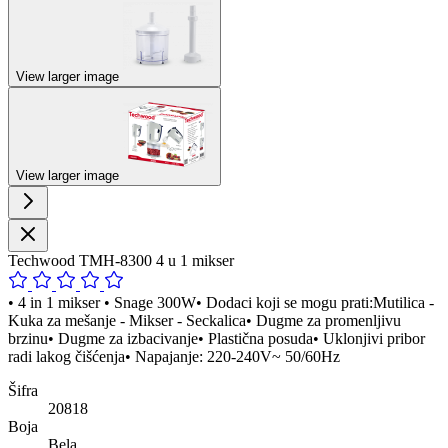
View larger image
View larger image
Techwood TMH-8300 4 u 1 mikser
• 4 in 1 mikser • Snage 300W• Dodaci koji se mogu prati:Mutilica -
Kuka za mešanje - Mikser - Seckalica• Dugme za promenljivu
brzinu• Dugme za izbacivanje• Plastična posuda• Uklonjivi pribor
radi lakog čišćenja• Napajanje: 220-240V~ 50/60Hz
Šifra
20818
Boja
Bela