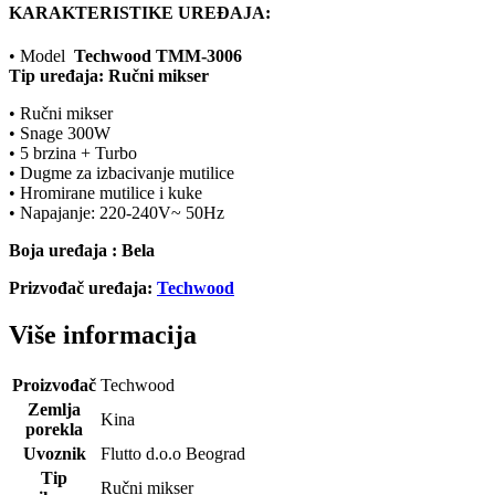
KARAKTERISTIKE UREĐAJA:
• Model
Techwood TMM-3006
Tip uređaja: Ručni mikser
• Ručni mikser
• Snage 300W
• 5 brzina + Turbo
• Dugme za izbacivanje mutilice
• Hromirane mutilice i kuke
• Napajanje: 220-240V~ 50Hz
Boja uređaja : Bela
Prizvođač uređaja:
Techwood
Više informacija
Proizvođač
Techwood
Zemlja
Kina
porekla
Uvoznik
Flutto d.o.o Beograd
Tip
Ručni mikser