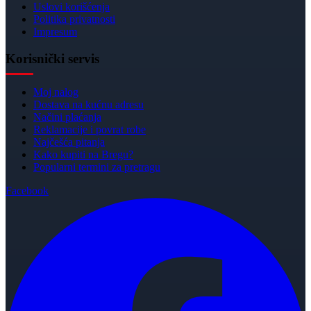
Uslovi korišćenja
Politika privatnosti
Impresum
Korisnički servis
Moj nalog
Dostava na kućnu adresu
Načini plaćanja
Reklamacije i povrat robe
Najčešća pitanja
Kako kupiti na Bregu?
Popularni termini za pretragu
Facebook