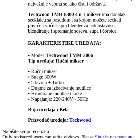
najvažnije veoma se lako čisti i održava.
Techwood TMH-8300 4 u 1 mikser
ima dodatak
secklaicu sa posudom i sa kojom možete seckati
povrće i voće štapni blender za jednostavno
blendiranje i spremanje soseva, supa i čorbica.
KARAKTERISTIKE UREĐAJA:
• Model
Techwood TMM-3006
Tip uređaja: Ručni mikser
• Ručni mikser
• Snage 300W
• 5 brzina + Turbo
• Dugme za izbacivanje mutilice
• Hromirane mutilice i kuke
• Napajanje: 220-240V~ 50Hz
Boja uređaja : Bela
Prizvođač uređaja:
Techwood
Napišite svoju recenziju
Only registered users can write reviews. Please
Sign in
or
create an