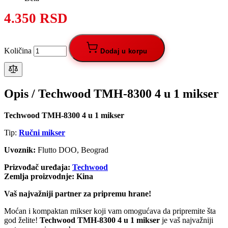
4.350 RSD
Količina
Dodaj u korpu
Opis /
Techwood TMH-8300 4 u 1 mikser
Techwood TMH-8300 4 u 1 mikser
Tip:
Ručni mikser
Uvoznik:
Flutto DOO, Beograd
Prizvođač uređaja:
Techwood
Zemlja proizvodnje: Kina
Vaš najvažniji partner za pripremu hrane!
Moćan i kompaktan mikser koji vam omogućava da pripremite šta
god želite!
Techwood TMH-8300 4 u 1 mikser
je vaš najvažniji