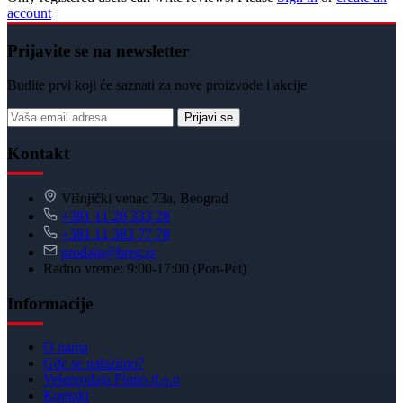
account
Prijavite se na newsletter
Budite prvi koji će saznati za nove proizvode i akcije
Prijavi se
Kontakt
Višnjički venac 73a, Beograd
+381 11 28 333 28
+381 11 383 77 78
prodaja@breg.rs
Radno vreme: 9:00-17:00 (Pon-Pet)
Informacije
O nama
Gde se nalazimo?
Veleprodaja Flutto d.o.o
Kontakt