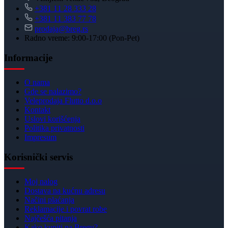
+381 11 28 333 28
+381 11 383 77 78
prodaja@breg.rs
Radno vreme: 9:00-17:00 (Pon-Pet)
Informacije
O nama
Gde se nalazimo?
Veleprodaja Flutto d.o.o
Kontakt
Uslovi korišćenja
Politika privatnosti
Impresum
Korisnički servis
Moj nalog
Dostava na kućnu adresu
Načini plaćanja
Reklamacije i povrat robe
Najčešća pitanja
Kako kupiti na Bregu?