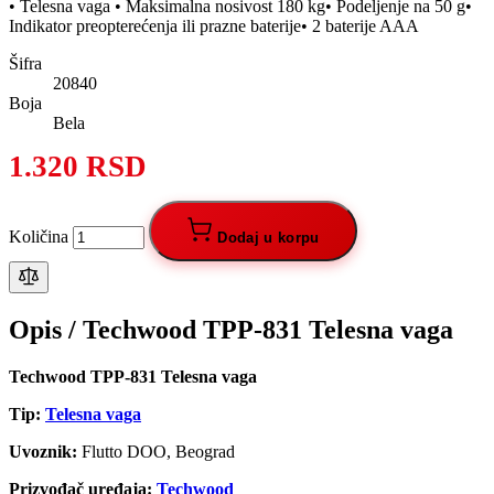
• Telesna vaga • Maksimalna nosivost 180 kg• Podeljenje na 50 g•
Indikator preopterećenja ili prazne baterije• 2 baterije AAA
Šifra
20840
Boja
Bela
1.320 RSD
Količina
Dodaj u korpu
Opis /
Techwood TPP-831 Telesna vaga
Techwood TPP-831 Telesna vaga
Tip:
Telesna vaga
Uvoznik:
Flutto DOO, Beograd
Prizvođač uređaja:
Techwood