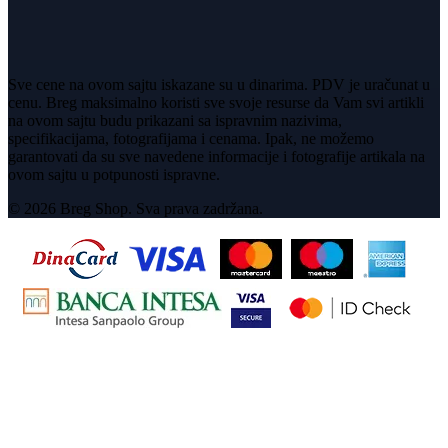
Sve cene na ovom sajtu iskazane su u dinarima. PDV je uračunat u
cenu. Breg maksimalno koristi sve svoje resurse da Vam svi artikli
na ovom sajtu budu prikazani sa ispravnim nazivima,
specifikacijama, fotografijama i cenama. Ipak, ne možemo
garantovati da su sve navedene informacije i fotografije artikala na
ovom sajtu u potpunosti ispravne.
© 2026 Breg Shop. Sva prava zadržana.