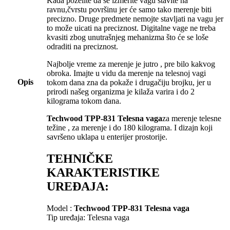
Kada poželite da se izmerite vagu stavite na
ravnu,čvrstu površinu jer će samo tako merenje biti
precizno. Druge predmete nemojte stavljati na vagu jer
to može uicati na preciznost. Digitalne vage ne treba
kvasiti zbog unutrašnjeg mehanizma što će se loše
odraditi na preciznost.
Najbolje vreme za merenje je jutro , pre bilo kakvog
obroka. Imajte u vidu da merenje na telesnoj vagi
Opis
tokom dana zna da pokaže i drugačiju brojku, jer u
prirodi našeg organizma je kilaža varira i do 2
kilograma tokom dana.
Techwood TPP-831 Telesna vaga
za merenje telesne
težine , za merenje i do 180 kilograma. I dizajn koji
savršeno uklapa u enterijer prostorije.
TEHNIČKE
KARAKTERISTIKE
UREĐAJA:
Model :
Techwood TPP-831 Telesna vaga
Tip uređaja: Telesna vaga