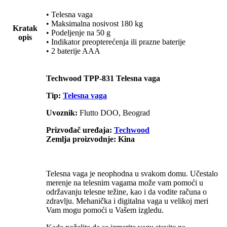
• Telesna vaga
• Maksimalna nosivost 180 kg
Kratak
• Podeljenje na 50 g
opis
• Indikator preopterećenja ili prazne baterije
• 2 baterije AAA
Techwood TPP-831 Telesna vaga
Tip:
Telesna vaga
Uvoznik:
Flutto DOO, Beograd
Prizvođač uređaja:
Techwood
Zemlja proizvodnje: Kina
Telesna vaga je neophodna u svakom domu. Učestalo
merenje na telesnim vagama može vam pomoći u
održavanju telesne težine, kao i da vodite računa o
zdravlju. Mehanička i digitalna vaga u velikoj meri
Vam mogu pomoći u Vašem izgledu.