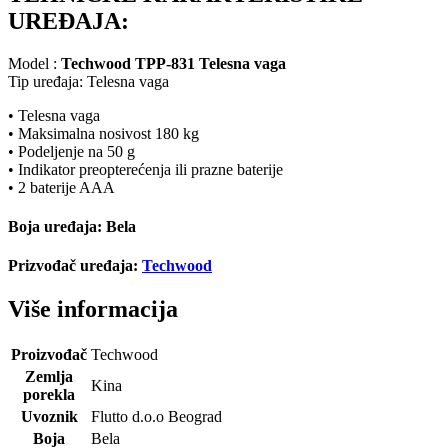
UREĐAJA:
Model :
Techwood TPP-831 Telesna vaga
Tip uređaja: Telesna vaga
• Telesna vaga
• Maksimalna nosivost 180 kg
• Podeljenje na 50 g
• Indikator preopterećenja ili prazne baterije
• 2 baterije AAA
Boja uređaja: Bela
Prizvođač uređaja:
Techwood
Više informacija
Proizvođač
Techwood
Zemlja
Kina
porekla
Uvoznik
Flutto d.o.o Beograd
Boja
Bela