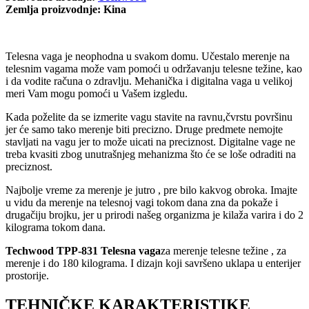
Zemlja proizvodnje: Kina
Telesna vaga je neophodna u svakom domu. Učestalo merenje na
telesnim vagama može vam pomoći u održavanju telesne težine, kao
i da vodite računa o zdravlju. Mehanička i digitalna vaga u velikoj
meri Vam mogu pomoći u Vašem izgledu.
Kada poželite da se izmerite vagu stavite na ravnu,čvrstu površinu
jer će samo tako merenje biti precizno. Druge predmete nemojte
stavljati na vagu jer to može uicati na preciznost. Digitalne vage ne
treba kvasiti zbog unutrašnjeg mehanizma što će se loše odraditi na
preciznost.
Najbolje vreme za merenje je jutro , pre bilo kakvog obroka. Imajte
u vidu da merenje na telesnoj vagi tokom dana zna da pokaže i
drugačiju brojku, jer u prirodi našeg organizma je kilaža varira i do 2
kilograma tokom dana.
Techwood TPP-831 Telesna vaga
za merenje telesne težine , za
merenje i do 180 kilograma. I dizajn koji savršeno uklapa u enterijer
prostorije.
TEHNIČKE KARAKTERISTIKE