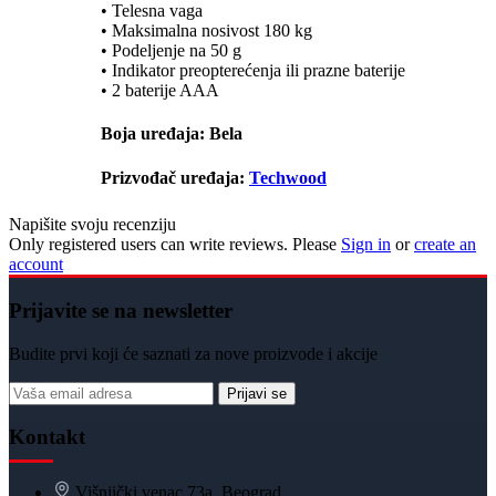
• Telesna vaga
• Maksimalna nosivost 180 kg
• Podeljenje na 50 g
• Indikator preopterećenja ili prazne baterije
• 2 baterije AAA
Boja uređaja: Bela
Prizvođač uređaja:
Techwood
Napišite svoju recenziju
Only registered users can write reviews. Please
Sign in
or
create an
account
Prijavite se na newsletter
Budite prvi koji će saznati za nove proizvode i akcije
Prijavi se
Kontakt
Višnjički venac 73a, Beograd