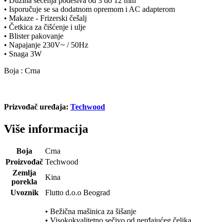
• Dužina sečenja podesiva od 3 do 12 mm
• Isporučuje se sa dodatnom opremom i AC adapterom
• Makaze - Frizerski češalj
• Četkica za čišćenje i ulje
• Blister pakovanje
• Napajanje 230V~ / 50Hz
• Snaga 3W
Boja : Crna
Prizvođač uređaja:
Techwood
Više informacija
Boja
Crna
Proizvođač
Techwood
Zemlja
Kina
porekla
Uvoznik
Flutto d.o.o Beograd
• Bežična mašinica za šišanje
• Visokokvalitetno sečivo od nerđajućeg čelika