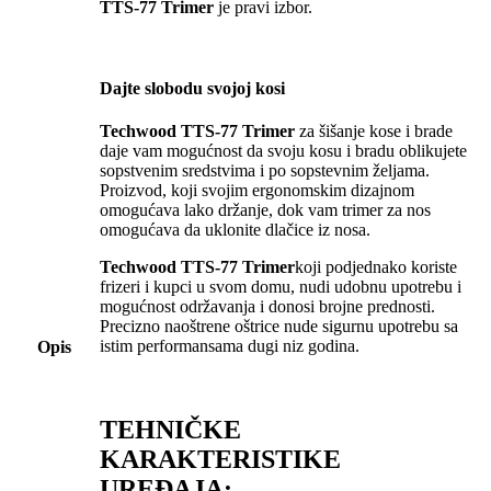
TTS-77 Trimer
je pravi izbor.
Dajte slobodu svojoj kosi
Techwood TTS-77 Trimer
za šišanje kose i brade
daje vam mogućnost da svoju kosu i bradu oblikujete
sopstvenim sredstvima i po sopstevnim željama.
Proizvod, koji svojim ergonomskim dizajnom
omogućava lako držanje, dok vam trimer za nos
omogućava da uklonite dlačice iz nosa.
Techwood TTS-77 Trimer
koji podjednako koriste
frizeri i kupci u svom domu, nudi udobnu upotrebu i
mogućnost održavanja i donosi brojne prednosti.
Precizno naoštrene oštrice nude sigurnu upotrebu sa
istim performansama dugi niz godina.
Opis
TEHNIČKE
KARAKTERISTIKE
UREĐAJA: