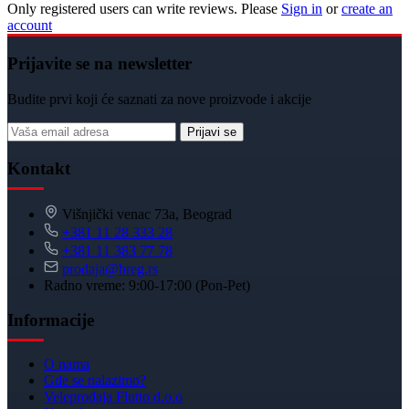
Only registered users can write reviews. Please
Sign in
or
create an
account
Prijavite se na newsletter
Budite prvi koji će saznati za nove proizvode i akcije
Prijavi se
Kontakt
Višnjički venac 73a, Beograd
+381 11 28 333 28
+381 11 383 77 78
prodaja@breg.rs
Radno vreme: 9:00-17:00 (Pon-Pet)
Informacije
O nama
Gde se nalazimo?
Veleprodaja Flutto d.o.o