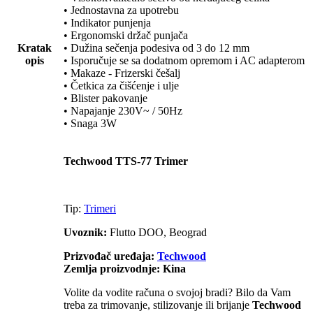
• Jednostavna za upotrebu
• Indikator punjenja
• Ergonomski držač punjača
Kratak
• Dužina sečenja podesiva od 3 do 12 mm
opis
• Isporučuje se sa dodatnom opremom i AC adapterom
• Makaze - Frizerski češalj
• Četkica za čišćenje i ulje
• Blister pakovanje
• Napajanje 230V~ / 50Hz
• Snaga 3W
Techwood TTS-77 Trimer
Tip:
Trimeri
Uvoznik:
Flutto DOO, Beograd
Prizvođač uređaja:
Techwood
Zemlja proizvodnje: Kina
Volite da vodite računa o svojoj bradi? Bilo da Vam
treba za trimovanje, stilizovanje ili brijanje
Techwood