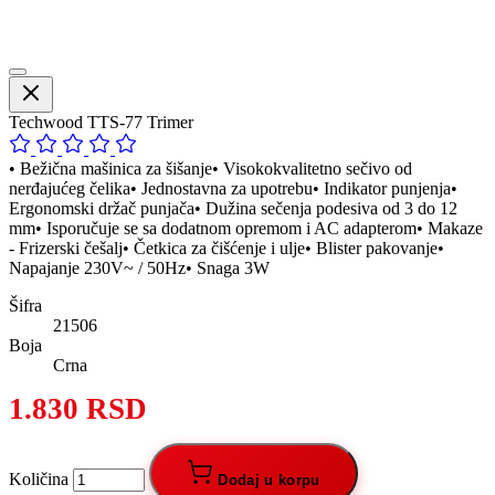
Techwood TTS-77 Trimer
• Bežična mašinica za šišanje• Visokokvalitetno sečivo od
nerđajućeg čelika• Jednostavna za upotrebu• Indikator punjenja•
Ergonomski držač punjača• Dužina sečenja podesiva od 3 do 12
mm• Isporučuje se sa dodatnom opremom i AC adapterom• Makaze
- Frizerski češalj• Četkica za čišćenje i ulje• Blister pakovanje•
Napajanje 230V~ / 50Hz• Snaga 3W
Šifra
21506
Boja
Crna
1.830 RSD
Količina
Dodaj u korpu