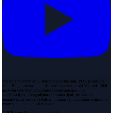
Sve cene na ovom sajtu iskazane su u dinarima. PDV je uračunat u
cenu. Breg maksimalno koristi sve svoje resurse da Vam svi artikli
na ovom sajtu budu prikazani sa ispravnim nazivima,
specifikacijama, fotografijama i cenama. Ipak, ne možemo
garantovati da su sve navedene informacije i fotografije artikala na
ovom sajtu u potpunosti ispravne.
© 2026 Breg Shop. Sva prava zadržana.