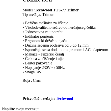
Model :
Techwood TTS-77 Trimer
Tip uređaja:
Trimer
• Bežična mašinica za šišanje
• Visokokvalitetno sečivo od nerđajućeg čelika
• Jednostavna za upotrebu
• Indikator punjenja
• Ergonomski držač punjača
• Dužina sečenja podesiva od 3 do 12 mm
• Isporučuje se sa dodatnom opremom i AC adapterom
• Makaze - Frizerski češalj
• Četkica za čišćenje i ulje
• Blister pakovanje
• Napajanje 230V~ / 50Hz
• Snaga 3W
Boja : Crna
Prizvođač uređaja:
Techwood
Napišite svoju recenziju