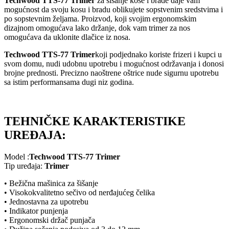
Techwood TTS-77 Trimer
za šišanje kose i brade daje vam
mogućnost da svoju kosu i bradu oblikujete sopstvenim sredstvima i
po sopstevnim željama. Proizvod, koji svojim ergonomskim
dizajnom omogućava lako držanje, dok vam trimer za nos
omogućava da uklonite dlačice iz nosa.
Techwood TTS-77 Trimer
koji podjednako koriste frizeri i kupci u
svom domu, nudi udobnu upotrebu i mogućnost održavanja i donosi
brojne prednosti. Precizno naoštrene oštrice nude sigurnu upotrebu
sa istim performansama dugi niz godina.
TEHNIČKE KARAKTERISTIKE
UREĐAJA:
Model :
Techwood TTS-77 Trimer
Tip uređaja:
Trimer
• Bežična mašinica za šišanje
• Visokokvalitetno sečivo od nerđajućeg čelika
• Jednostavna za upotrebu
• Indikator punjenja
• Ergonomski držač punjača