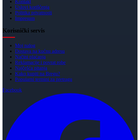
Kontakt
Uslovi korišćenja
Politika privatnosti
Impresum
Korisnički servis
Moj nalog
Dostava na kućnu adresu
Načini plaćanja
Reklamacije i povrat robe
Najčešća pitanja
Kako kupiti na Bregu?
Popularni termini za pretragu
Facebook