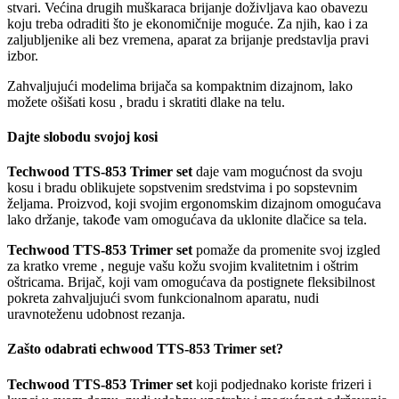
stvari. Većina drugih muškaraca brijanje doživljava kao obavezu
koju treba odraditi što je ekonomičnije moguće. Za njih, kao i za
zaljubljenike ali bez vremena, aparat za brijanje predstavlja pravi
izbor.
Zahvaljujući modelima brijača sa kompaktnim dizajnom, lako
možete ošišati kosu , bradu i skratiti dlake na telu.
Dajte slobodu svojoj kosi
Techwood TTS-853 Trimer set
daje vam mogućnost da svoju
kosu i bradu oblikujete sopstvenim sredstvima i po sopstevnim
željama. Proizvod, koji svojim ergonomskim dizajnom omogućava
lako držanje, takođe vam omogućava da uklonite dlačice sa tela.
Techwood TTS-853 Trimer set
pomaže da promenite svoj izgled
za kratko vreme , neguje vašu kožu svojim kvalitetnim i oštrim
oštricama. Brijač, koji vam omogućava da postignete fleksibilnost
pokreta zahvaljujući svom funkcionalnom aparatu, nudi
uravnoteženu udobnost rezanja.
Zašto odabrati
echwood TTS-853 Trimer set
?
Techwood TTS-853 Trimer set
koji podjednako koriste frizeri i