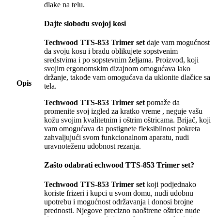
dlake na telu.
Dajte slobodu svojoj kosi
Techwood TTS-853 Trimer set
daje vam mogućnost
da svoju kosu i bradu oblikujete sopstvenim
sredstvima i po sopstevnim željama. Proizvod, koji
svojim ergonomskim dizajnom omogućava lako
držanje, takođe vam omogućava da uklonite dlačice sa
Opis
tela.
Techwood TTS-853 Trimer set
pomaže da
promenite svoj izgled za kratko vreme , neguje vašu
kožu svojim kvalitetnim i oštrim oštricama. Brijač, koji
vam omogućava da postignete fleksibilnost pokreta
zahvaljujući svom funkcionalnom aparatu, nudi
uravnoteženu udobnost rezanja.
Zašto odabrati
echwood TTS-853 Trimer set
?
Techwood TTS-853 Trimer set
koji podjednako
koriste frizeri i kupci u svom domu, nudi udobnu
upotrebu i mogućnost održavanja i donosi brojne
prednosti. Njegove precizno naoštrene oštrice nude