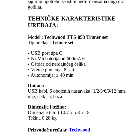
sigurnu upotrebu sa istim performansama dugi niz
godina.
TEHNIČKE KARAKTERISTIKE
UREĐAJA:
Model : T
echwood TTS-853 Trimer set
Tip uređaja:
Trimer set
• USB port tipa C
• Ni-Mh baterija od 600mAH
• Oštrica od nerđajućeg čelika
• Vreme punjenja: 8 sati
• Autonomija: ≥ 40 min
Dodaci:
USB kabl, 6 obojenih nastavaka (1/2/3/6/9/12 mm),
ulje, četkica, baza
Dimenzije i težina:
Dimenzije (cm ) 10.7 x 5.8 x 18
Težina 0.28 kg
Prizvođač uređaja:
Techwood