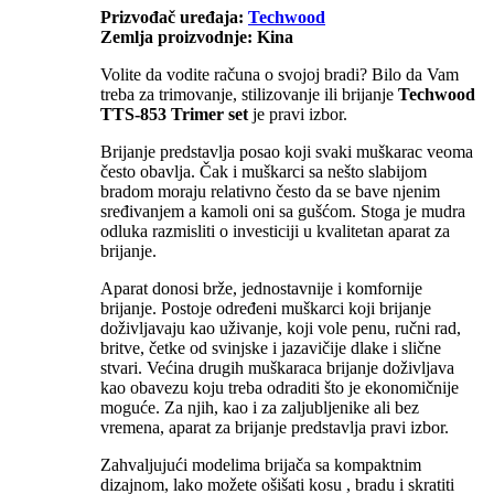
Prizvođač uređaja:
Techwood
Zemlja proizvodnje: Kina
Volite da vodite računa o svojoj bradi? Bilo da Vam
treba za trimovanje, stilizovanje ili brijanje
Techwood
TTS-853 Trimer set
je pravi izbor.
Brijanje predstavlja posao koji svaki muškarac veoma
često obavlja. Čak i muškarci sa nešto slabijom
bradom moraju relativno često da se bave njenim
sređivanjem a kamoli oni sa gušćom. Stoga je mudra
odluka razmisliti o investiciji u kvalitetan aparat za
brijanje.
Aparat donosi brže, jednostavnije i komfornije
brijanje. Postoje određeni muškarci koji brijanje
doživljavaju kao uživanje, koji vole penu, ručni rad,
britve, četke od svinjske i jazavičije dlake i slične
stvari. Većina drugih muškaraca brijanje doživljava
kao obavezu koju treba odraditi što je ekonomičnije
moguće. Za njih, kao i za zaljubljenike ali bez
vremena, aparat za brijanje predstavlja pravi izbor.
Zahvaljujući modelima brijača sa kompaktnim
dizajnom, lako možete ošišati kosu , bradu i skratiti