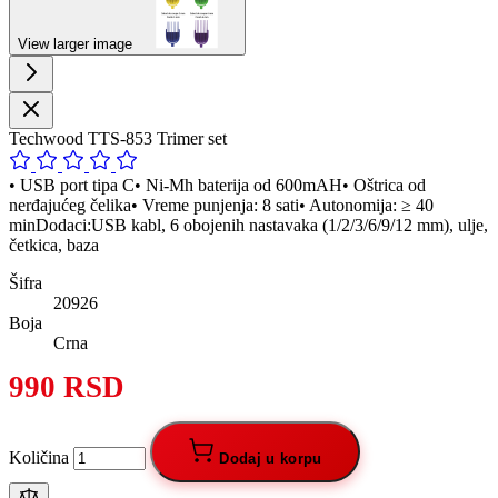
View larger image
Techwood TTS-853 Trimer set
• USB port tipa C• Ni-Mh baterija od 600mAH• Oštrica od
nerđajućeg čelika• Vreme punjenja: 8 sati• Autonomija: ≥ 40
minDodaci:USB kabl, 6 obojenih nastavaka (1/2/3/6/9/12 mm), ulje,
četkica, baza
Šifra
20926
Boja
Crna
990 RSD
Količina
Dodaj u korpu