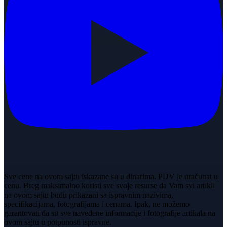
Sve cene na ovom sajtu iskazane su u dinarima. PDV je uračunat u
cenu. Breg maksimalno koristi sve svoje resurse da Vam svi artikli
na ovom sajtu budu prikazani sa ispravnim nazivima,
specifikacijama, fotografijama i cenama. Ipak, ne možemo
garantovati da su sve navedene informacije i fotografije artikala na
ovom sajtu u potpunosti ispravne.