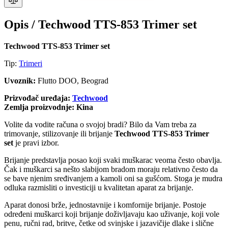
Opis /
Techwood TTS-853 Trimer set
Techwood TTS-853 Trimer set
Tip:
Trimeri
Uvoznik:
Flutto DOO, Beograd
Prizvođač uređaja:
Techwood
Zemlja proizvodnje: Kina
Volite da vodite računa o svojoj bradi? Bilo da Vam treba za
trimovanje, stilizovanje ili brijanje
Techwood TTS-853 Trimer
set
je pravi izbor.
Brijanje predstavlja posao koji svaki muškarac veoma često obavlja.
Čak i muškarci sa nešto slabijom bradom moraju relativno često da
se bave njenim sređivanjem a kamoli oni sa gušćom. Stoga je mudra
odluka razmisliti o investiciji u kvalitetan aparat za brijanje.
Aparat donosi brže, jednostavnije i komfornije brijanje. Postoje
određeni muškarci koji brijanje doživljavaju kao uživanje, koji vole
penu, ručni rad, britve, četke od svinjske i jazavičije dlake i slične