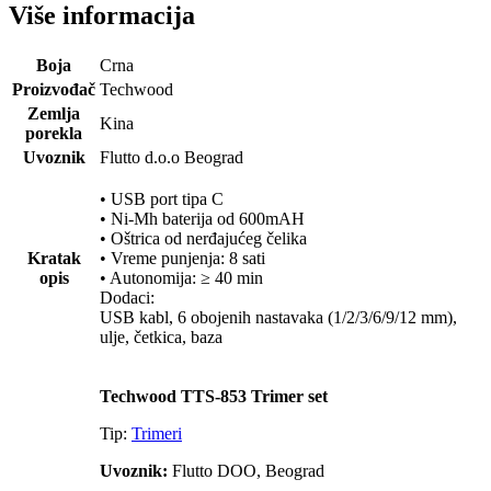
Više informacija
Boja
Crna
Proizvođač
Techwood
Zemlja
Kina
porekla
Uvoznik
Flutto d.o.o Beograd
• USB port tipa C
• Ni-Mh baterija od 600mAH
• Oštrica od nerđajućeg čelika
Kratak
• Vreme punjenja: 8 sati
opis
• Autonomija: ≥ 40 min
Dodaci:
USB kabl, 6 obojenih nastavaka (1/2/3/6/9/12 mm),
ulje, četkica, baza
Techwood TTS-853 Trimer set
Tip:
Trimeri
Uvoznik:
Flutto DOO, Beograd