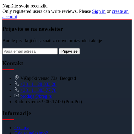
Napišite svoju recenziju
Only registered users can write reviews. Please
Sign in
or
create an
account
Prijavite se na newsletter
Budite prvi koji će saznati za nove proizvode i akcije
Prijavi se
Kontakt
Višnjički venac 73a, Beograd
+381 11 28 333 28
+381 11 383 77 78
prodaja@breg.rs
Radno vreme: 9:00-17:00 (Pon-Pet)
Informacije
O nama
Gde se nalazimo?