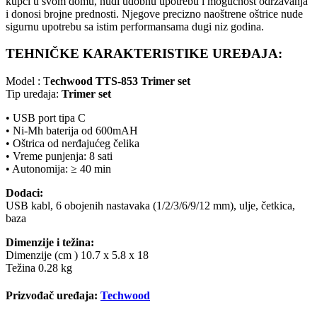
kupci u svom domu, nudi udobnu upotrebu i mogućnost održavanja
i donosi brojne prednosti. Njegove precizno naoštrene oštrice nude
sigurnu upotrebu sa istim performansama dugi niz godina.
TEHNIČKE KARAKTERISTIKE UREĐAJA:
Model : T
echwood TTS-853 Trimer set
Tip uređaja:
Trimer set
• USB port tipa C
• Ni-Mh baterija od 600mAH
• Oštrica od nerđajućeg čelika
• Vreme punjenja: 8 sati
• Autonomija: ≥ 40 min
Dodaci:
USB kabl, 6 obojenih nastavaka (1/2/3/6/9/12 mm), ulje, četkica,
baza
Dimenzije i težina:
Dimenzije (cm ) 10.7 x 5.8 x 18
Težina 0.28 kg
Prizvođač uređaja:
Techwood