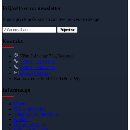
Prijavite se na newsletter
Budite prvi koji će saznati za nove proizvode i akcije
Prijavi se
Kontakt
Višnjički venac 73a, Beograd
+381 11 28 333 28
+381 11 383 77 78
prodaja@breg.rs
Radno vreme: 9:00-17:00 (Pon-Pet)
Informacije
O nama
Gde se nalazimo?
Veleprodaja Flutto d.o.o
Kontakt
Uslovi korišćenja
Politika privatnosti