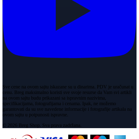
Sve cene na ovom sajtu iskazane su u dinarima. PDV je uračunat u
cenu. Breg maksimalno koristi sve svoje resurse da Vam svi artikli
na ovom sajtu budu prikazani sa ispravnim nazivima,
specifikacijama, fotografijama i cenama. Ipak, ne možemo
garantovati da su sve navedene informacije i fotografije artikala na
ovom sajtu u potpunosti ispravne.
© 2026 Breg Shop. Sva prava zadržana.