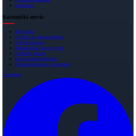
Impresum
Korisnički servis
Moj nalog
Dostava na kućnu adresu
Načini plaćanja
Reklamacije i povrat robe
Najčešća pitanja
Kako kupiti na Bregu?
Popularni termini za pretragu
Facebook