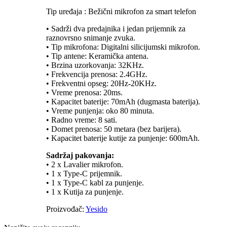
Tip uređaja : Bežični mikrofon za smart telefon
• Sadrži dva predajnika i jedan prijemnik za
raznovrsno snimanje zvuka.
• Tip mikrofona: Digitalni silicijumski mikrofon.
• Tip antene: Keramička antena.
• Brzina uzorkovanja: 32KHz.
• Frekvencija prenosa: 2.4GHz.
• Frekventni opseg: 20Hz-20KHz.
• Vreme prenosa: 20ms.
• Kapacitet baterije: 70mAh (dugmasta baterija).
• Vreme punjenja: oko 80 minuta.
• Radno vreme: 8 sati.
• Domet prenosa: 50 metara (bez barijera).
• Kapacitet baterije kutije za punjenje: 600mAh.
Sadržaj pakovanja:
• 2 x Lavalier mikrofon.
• 1 x Type-C prijemnik.
• 1 x Type-C kabl za punjenje.
• 1 x Kutija za punjenje.
Proizvođač:
Yesido