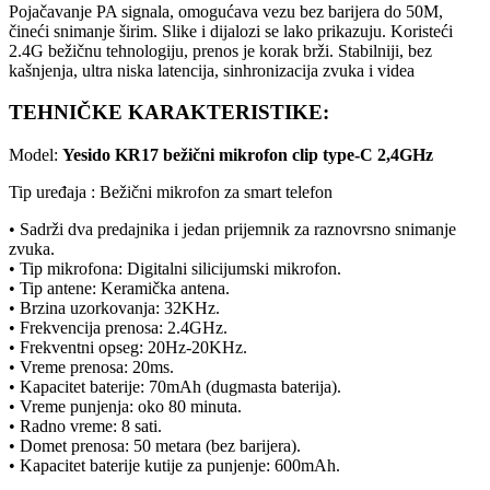
Pojačavanje PA signala, omogućava vezu bez barijera do 50M,
čineći snimanje širim. Slike i dijalozi se lako prikazuju. Koristeći
2.4G bežičnu tehnologiju, prenos je korak brži. Stabilniji, bez
kašnjenja, ultra niska latencija, sinhronizacija zvuka i videa
TEHNIČKE KARAKTERISTIKE:
Model:
Yesido KR17 bežični mikrofon clip type-C 2,4GHz
Tip uređaja : Bežični mikrofon za smart telefon
• Sadrži dva predajnika i jedan prijemnik za raznovrsno snimanje
zvuka.
• Tip mikrofona: Digitalni silicijumski mikrofon.
• Tip antene: Keramička antena.
• Brzina uzorkovanja: 32KHz.
• Frekvencija prenosa: 2.4GHz.
• Frekventni opseg: 20Hz-20KHz.
• Vreme prenosa: 20ms.
• Kapacitet baterije: 70mAh (dugmasta baterija).
• Vreme punjenja: oko 80 minuta.
• Radno vreme: 8 sati.
• Domet prenosa: 50 metara (bez barijera).
• Kapacitet baterije kutije za punjenje: 600mAh.