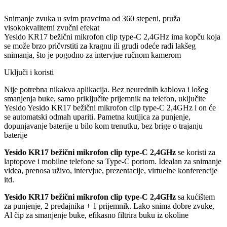
Snimanje zvuka u svim pravcima od 360 stepeni, pruža
visokokvalitetni zvučni efekat
Yesido KR17 bežični mikrofon clip type-C 2,4GHz ima kopču koja
se može brzo pričvrstiti za kragnu ili grudi odeće radi lakšeg
snimanja, što je pogodno za intervjue ručnom kamerom
Uključi i koristi
Nije potrebna nikakva aplikacija. Bez neurednih kablova i lošeg
smanjenja buke, samo priključite prijemnik na telefon, uključite
Yesido Yesido KR17 bežični mikrofon clip type-C 2,4GHz i on će
se automatski odmah upariti. Pametna kutijica za punjenje,
dopunjavanje baterije u bilo kom trenutku, bez brige o trajanju
baterije
Yesido KR17 bežični mikrofon clip type-C 2,4GHz
se koristi za
laptopove i mobilne telefone sa Type-C portom. Idealan za snimanje
videa, prenosa uživo, intervjue, prezentacije, virtuelne konferencije
itd.
Yesido KR17 bežični mikrofon clip type-C 2,4GHz
sa kućištem
za punjenje, 2 predajnika + 1 prijemnik. Lako snima dobre zvuke,
Al čip za smanjenje buke, efikasno filtrira buku iz okoline