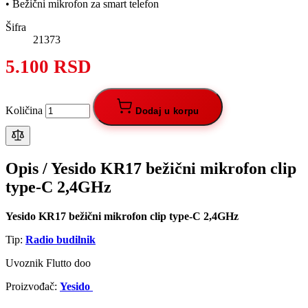
• Bežični mikrofon za smart telefon
Šifra
21373
5.100 RSD
Količina
Dodaj u korpu
Opis /
Yesido KR17 bežični mikrofon clip
type-C 2,4GHz
Yesido KR17 bežični mikrofon clip type-C 2,4GHz
Tip:
Radio budilnik
Uvoznik Flutto doo
Proizvođač:
Yesido