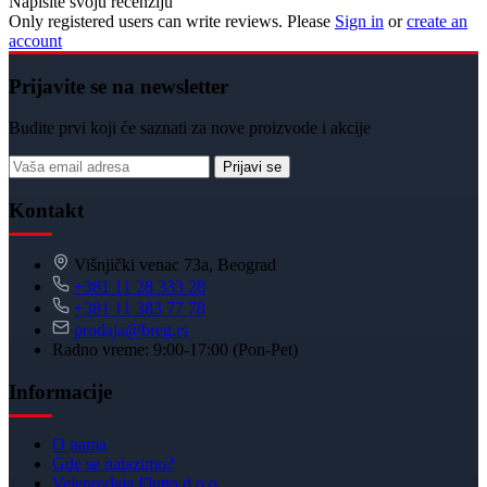
Napišite svoju recenziju
Only registered users can write reviews. Please
Sign in
or
create an
account
Prijavite se na newsletter
Budite prvi koji će saznati za nove proizvode i akcije
Prijavi se
Kontakt
Višnjički venac 73a, Beograd
+381 11 28 333 28
+381 11 383 77 78
prodaja@breg.rs
Radno vreme: 9:00-17:00 (Pon-Pet)
Informacije
O nama
Gde se nalazimo?
Veleprodaja Flutto d.o.o