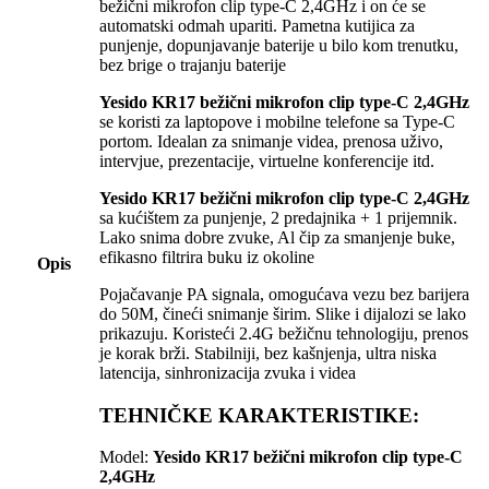
bežični mikrofon clip type-C 2,4GHz i on će se
automatski odmah upariti. Pametna kutijica za
punjenje, dopunjavanje baterije u bilo kom trenutku,
bez brige o trajanju baterije
Yesido KR17 bežični mikrofon clip type-C 2,4GHz
se koristi za laptopove i mobilne telefone sa Type-C
portom. Idealan za snimanje videa, prenosa uživo,
intervjue, prezentacije, virtuelne konferencije itd.
Yesido KR17 bežični mikrofon clip type-C 2,4GHz
sa kućištem za punjenje, 2 predajnika + 1 prijemnik.
Lako snima dobre zvuke, Al čip za smanjenje buke,
efikasno filtrira buku iz okoline
Opis
Pojačavanje PA signala, omogućava vezu bez barijera
do 50M, čineći snimanje širim. Slike i dijalozi se lako
prikazuju. Koristeći 2.4G bežičnu tehnologiju, prenos
je korak brži. Stabilniji, bez kašnjenja, ultra niska
latencija, sinhronizacija zvuka i videa
TEHNIČKE KARAKTERISTIKE:
Model:
Yesido KR17 bežični mikrofon clip type-C
2,4GHz