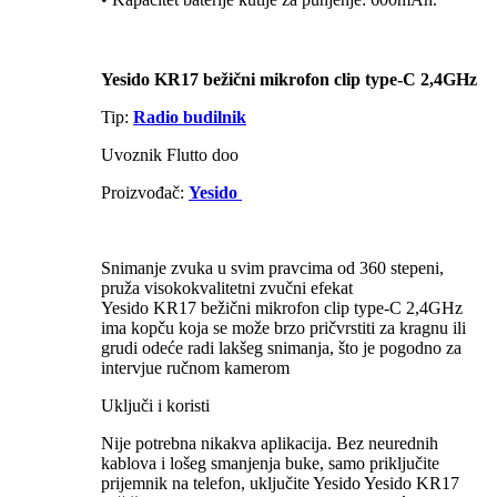
Yesido KR17 bežični mikrofon clip type-C 2,4GHz
Tip:
Radio budilnik
Uvoznik Flutto doo
Proizvođač:
Yesido
Snimanje zvuka u svim pravcima od 360 stepeni,
pruža visokokvalitetni zvučni efekat
Yesido KR17 bežični mikrofon clip type-C 2,4GHz
ima kopču koja se može brzo pričvrstiti za kragnu ili
grudi odeće radi lakšeg snimanja, što je pogodno za
intervjue ručnom kamerom
Uključi i koristi
Nije potrebna nikakva aplikacija. Bez neurednih
kablova i lošeg smanjenja buke, samo priključite
prijemnik na telefon, uključite Yesido Yesido KR17