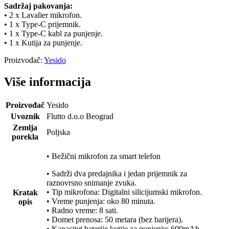
Sadržaj pakovanja:
• 2 x Lavalier mikrofon.
• 1 x Type-C prijemnik.
• 1 x Type-C kabl za punjenje.
• 1 x Kutija za punjenje.
Proizvođač:
Yesido
Više informacija
Proizvođač
Yesido
Uvoznik
Flutto d.o.o Beograd
Zemlja
Poljska
porekla
• Bežični mikrofon za smart telefon
• Sadrži dva predajnika i jedan prijemnik za
raznovrsno snimanje zvuka.
• Tip mikrofona: Digitalni silicijumski mikrofon.
Kratak
• Vreme punjenja: oko 80 minuta.
opis
• Radno vreme: 8 sati.
• Domet prenosa: 50 metara (bez barijera).
• Kapacitet baterije kutije za punjenje: 600mAh.