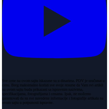
Sve cene na ovom sajtu iskazane su u dinarima. PDV je uračunat u
cenu. Breg maksimalno koristi sve svoje resurse da Vam svi artikli
na ovom sajtu budu prikazani sa ispravnim nazivima,
specifikacijama, fotografijama i cenama. Ipak, ne možemo
garantovati da su sve navedene informacije i fotografije artikala na
ovom sajtu u potpunosti ispravne.