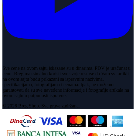
Sve cene na ovom sajtu iskazane su u dinarima. PDV je uračunat u
cenu. Breg maksimalno koristi sve svoje resurse da Vam svi artikli
na ovom sajtu budu prikazani sa ispravnim nazivima,
specifikacijama, fotografijama i cenama. Ipak, ne možemo
garantovati da su sve navedene informacije i fotografije artikala na
ovom sajtu u potpunosti ispravne.
© 2026 Breg Shop. Sva prava zadržana.