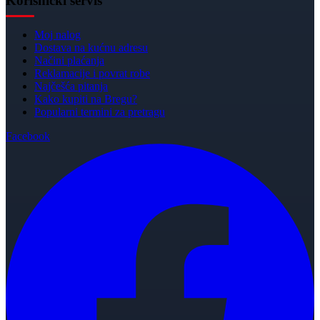
Korisnički servis
Moj nalog
Dostava na kućnu adresu
Načini plaćanja
Reklamacije i povrat robe
Najčešća pitanja
Kako kupiti na Bregu?
Popularni termini za pretragu
Facebook