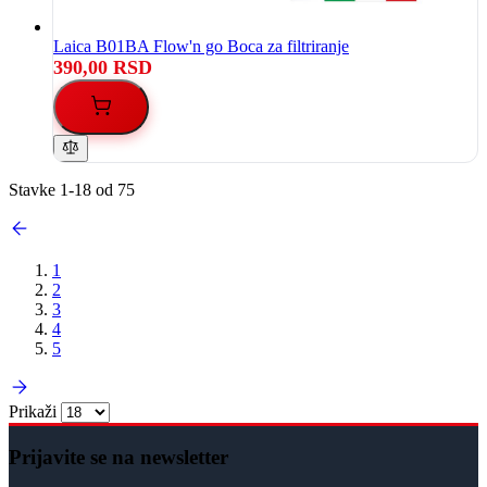
Laica B01BA Flow'n go Boca za filtriranje
390,00 RSD
Stavke
1
-
18
od
75
1
2
3
4
5
Prikaži
Prijavite se na newsletter