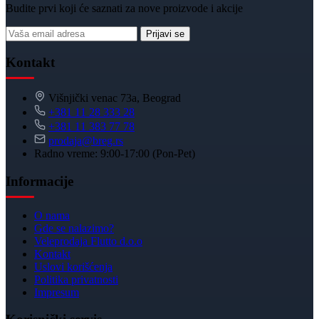
Budite prvi koji će saznati za nove proizvode i akcije
Prijavi se
Kontakt
Višnjički venac 73a, Beograd
+381 11 28 333 28
+381 11 383 77 78
prodaja@breg.rs
Radno vreme: 9:00-17:00 (Pon-Pet)
Informacije
O nama
Gde se nalazimo?
Veleprodaja Flutto d.o.o
Kontakt
Uslovi korišćenja
Politika privatnosti
Impresum